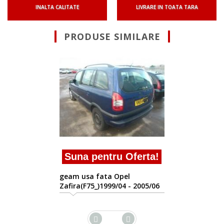
INALTA CALITATE
LIVRARE IN TOATA TARA
PRODUSE SIMILARE
erta!
Suna pentru Ofert
geam usa fata Opel
 2005/06
Zafira(F75_)1999/04 - 2005