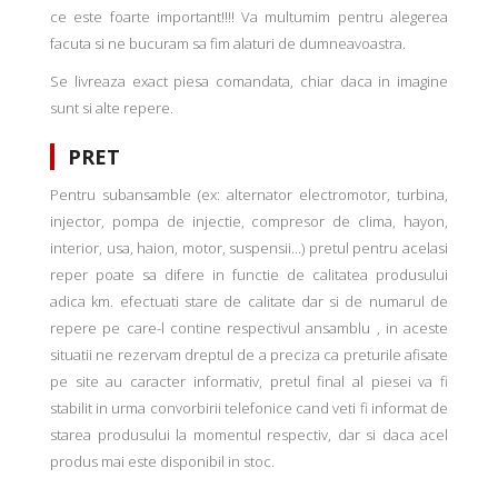
ce este foarte important!!!! Va multumim pentru alegerea
facuta si ne bucuram sa fim alaturi de dumneavoastra.
Se livreaza exact piesa comandata, chiar daca in imagine
sunt si alte repere.
PRET
Pentru subansamble (ex: alternator electromotor, turbina,
injector, pompa de injectie, compresor de clima, hayon,
interior, usa, haion, motor, suspensii...) pretul pentru acelasi
reper poate sa difere in functie de calitatea produsului
adica km. efectuati stare de calitate dar si de numarul de
repere pe care-l contine respectivul ansamblu , in aceste
situatii ne rezervam dreptul de a preciza ca preturile afisate
pe site au caracter informativ, pretul final al piesei va fi
stabilit in urma convorbirii telefonice cand veti fi informat de
starea produsului la momentul respectiv, dar si daca acel
produs mai este disponibil in stoc.