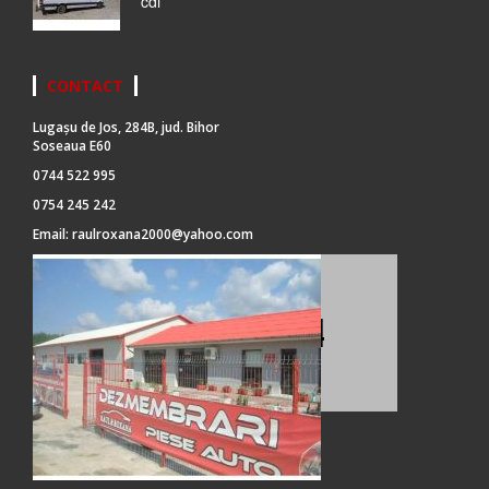
cdi
CONTACT
Lugașu de Jos, 284B, jud. Bihor
Soseaua E60
0744 522 995
0754 245 242
Email:
raulroxana2000@yahoo.com