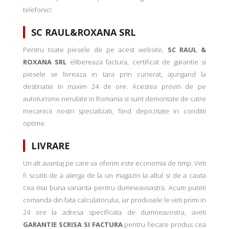
telefonic!
SC RAUL&ROXANA SRL
Pentru toate piesele de pe acest website,
SC RAUL &
ROXANA SRL
elibereaza factura, certificat de garantie si
piesele se livreaza in tara prin curierat, ajungand la
destinatie in maxim 24 de ore. Acestea provin de pe
autoturisme nerulate in Romania si sunt demontate de catre
mecanicii nostri specializati, fiind depozitate in conditii
optime.
LIVRARE
Un alt avantaj pe care va oferim este economia de timp. Veti
fi scutiti de a alerga de la un magazin la altul si de a cauta
cea mai buna varianta pentru dumneavoastra. Acum puteti
comanda din fata calculatorului, iar produsele le veti primi in
24 ore la adresa specificata de dumneavostra, aveti
GARANTIE SCRISA SI FACTURA
pentru fiecare produs cea