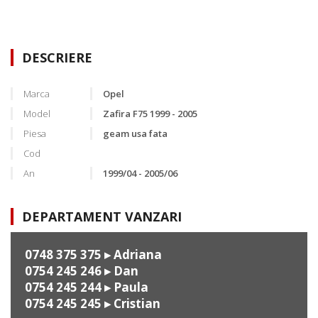
DESCRIERE
Marca
Opel
Model
Zafira F75 1999 - 2005
Piesa
geam usa fata
Cod
An
1999/04 - 2005/06
DEPARTAMENT VANZARI
0748 375 375
▸ Adriana
0754 245 246
▸ Dan
0754 245 244
▸ Paula
0754 245 245
▸ Cristian