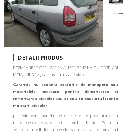
DETALII PRODUS
DEZMEMBREZ OPEL ZAFIRA A 1600 BENZINA CULOARE GRI
METAL VINDEM geam usa fata si alte piese
Garantia nu acopera costurile de manopera sau
materialele necesare pentru demontarea si
remontarea pieselor sau orice alte costuri aferente
montarii pieselor!
piesedindezmembrari.ro este un site de prezentare. Nu
toate piesele expuse sunt disponibile in stoc. Pentru a
verifica disponibilitatea pieselor va rugam sa ne contactati