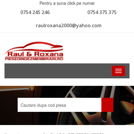
Pentru a suna click pe numar
0754 245 246
0754 375 375
raulroxana2000@yahoo.com
Toggle
navigati