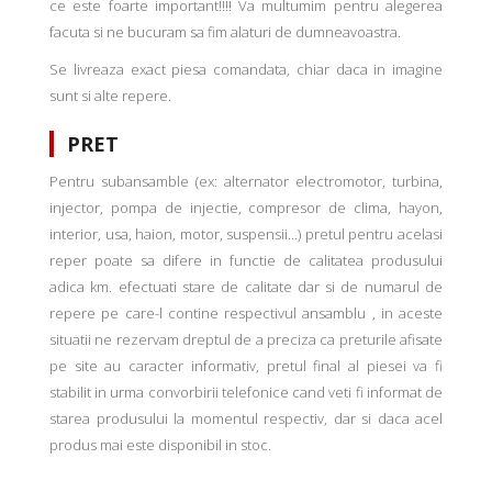
ce este foarte important!!!! Va multumim pentru alegerea
facuta si ne bucuram sa fim alaturi de dumneavoastra.
Se livreaza exact piesa comandata, chiar daca in imagine
sunt si alte repere.
PRET
Pentru subansamble (ex: alternator electromotor, turbina,
injector, pompa de injectie, compresor de clima, hayon,
interior, usa, haion, motor, suspensii...) pretul pentru acelasi
reper poate sa difere in functie de calitatea produsului
adica km. efectuati stare de calitate dar si de numarul de
repere pe care-l contine respectivul ansamblu , in aceste
situatii ne rezervam dreptul de a preciza ca preturile afisate
pe site au caracter informativ, pretul final al piesei va fi
stabilit in urma convorbirii telefonice cand veti fi informat de
starea produsului la momentul respectiv, dar si daca acel
produs mai este disponibil in stoc.