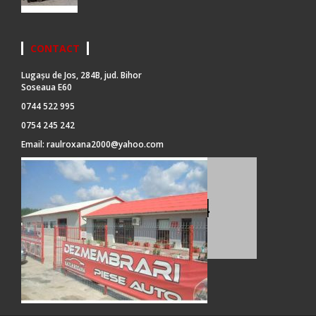
CONTACT
Lugașu de Jos, 284B, jud. Bihor
Soseaua E60
0744 522 995
0754 245 242
Email:
raulroxana2000@yahoo.com