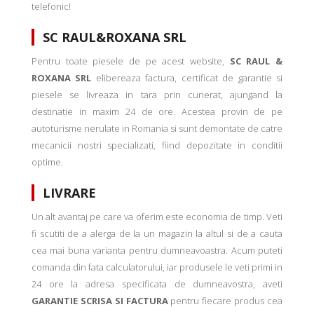
telefonic!
SC RAUL&ROXANA SRL
Pentru toate piesele de pe acest website,
SC RAUL &
ROXANA SRL
elibereaza factura, certificat de garantie si
piesele se livreaza in tara prin curierat, ajungand la
destinatie in maxim 24 de ore. Acestea provin de pe
autoturisme nerulate in Romania si sunt demontate de catre
mecanicii nostri specializati, fiind depozitate in conditii
optime.
LIVRARE
Un alt avantaj pe care va oferim este economia de timp. Veti
fi scutiti de a alerga de la un magazin la altul si de a cauta
cea mai buna varianta pentru dumneavoastra. Acum puteti
comanda din fata calculatorului, iar produsele le veti primi in
24 ore la adresa specificata de dumneavostra, aveti
GARANTIE SCRISA SI FACTURA
pentru fiecare produs cea