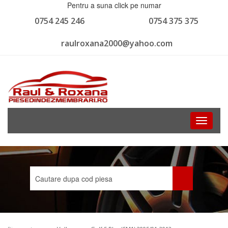
Pentru a suna click pe numar
0754 245 246
0754 375 375
raulroxana2000@yahoo.com
Toggle
navigati