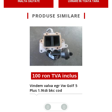
INALTA CALITATE
LIVRARE IN TOATA TARA
PRODUSE SIMILARE
100 ron TVA inc
Vindem 038131501an eg
Golf 5 Plus
inclus
w Golf 5