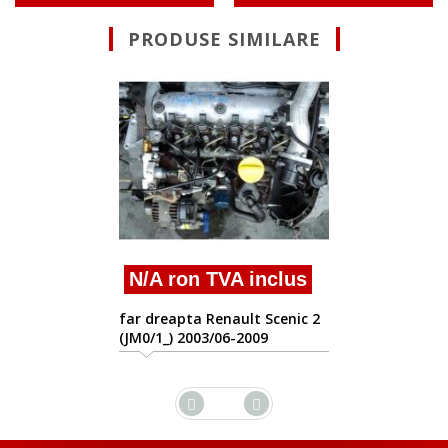
PRODUSE SIMILARE
Suna pentr
far dreapta Rena
1.5dci
 TVA inclus
Renault Scenic 2
3/06-2009