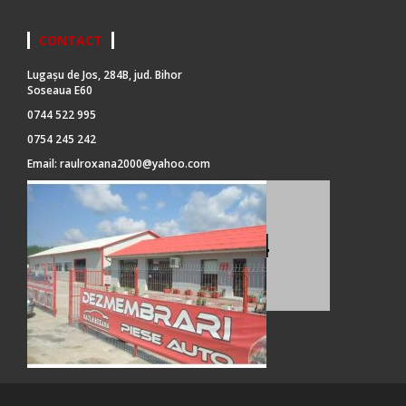
CONTACT
Lugașu de Jos, 284B, jud. Bihor
Soseaua E60
0744 522 995
0754 245 242
Email:
raulroxana2000@yahoo.com