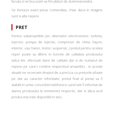
facuta si ne bucuram sa fim alaturi de dumneavoastra.
Se livreaza exact piesa comandata, chiar daca in imagine
sunt si alte repere.
PRET
Pentru subansamble (ex: alternator electromotor, turbina,
injector, pompa de injectie, compresor de clima, hayon,
interior, usa, haion, motor, suspensii...) pretul pentru acelasi
reper poate sa difere in functie de calitatea produsului
adica km. efectuati stare de calitate dar si de numarul de
repere pe care-l contine respectivul ansamblu , in aceste
situatii ne rezervam dreptul de a preciza ca preturile afisate
pe site au caracter informativ, pretul final al piesei va fi
stabilit in urma convorbirii telefonice cand veti fi informat de
starea produsului la momentul respectiv, dar si daca acel
produs mai este disponibil in stoc.