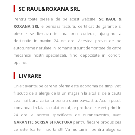
SC RAUL&ROXANA SRL
Pentru toate piesele de pe acest website,
SC RAUL &
ROXANA SRL
elibereaza factura, certificat de garantie si
piesele se livreaza in tara prin curierat, ajungand la
destinatie in maxim 24 de ore. Acestea provin de pe
autoturisme nerulate in Romania si sunt demontate de catre
mecanicii nostri specializati, fiind depozitate in conditii
optime.
LIVRARE
Un alt avantaj pe care va oferim este economia de timp. Veti
fi scutiti de a alerga de la un magazin la altul si de a cauta
cea mai buna varianta pentru dumneavoastra. Acum puteti
comanda din fata calculatorului, iar produsele le veti primi in
24 ore la adresa specificata de dumneavostra, aveti
GARANTIE SCRISA SI FACTURA
pentru fiecare produs cea
ce este foarte important!!!! Va multumim pentru alegerea