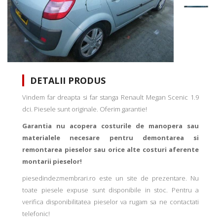
DETALII PRODUS
Vindem far dreapta si far stanga Renault Megan Scenic 1.9
dci. Piesele sunt originale. Oferim garantie!
Garantia nu acopera costurile de manopera sau
materialele necesare pentru demontarea si
remontarea pieselor sau orice alte costuri aferente
montarii pieselor!
piesedindezmembrari.ro este un site de prezentare. Nu
toate piesele expuse sunt disponibile in stoc. Pentru a
verifica disponibilitatea pieselor va rugam sa ne contactati
telefonic!