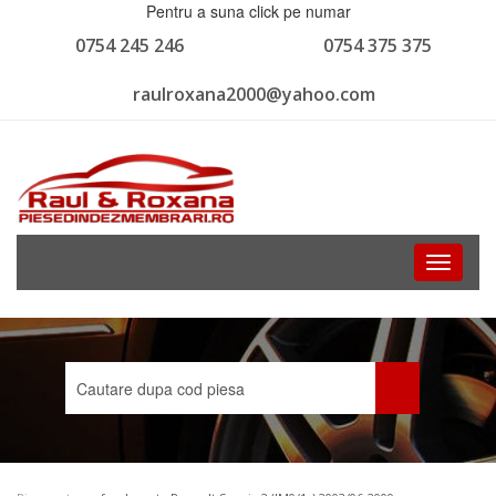
Pentru a suna click pe numar
0754 245 246
0754 375 375
raulroxana2000@yahoo.com
Toggle
navigati