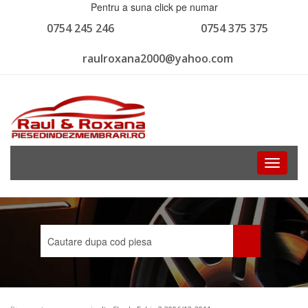
Pentru a suna click pe numar
0754 245 246
0754 375 375
raulroxana2000@yahoo.com
Toggle
navigati