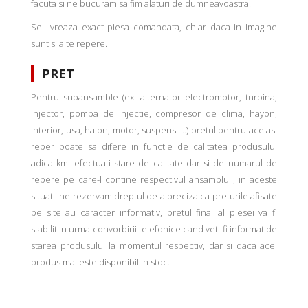
facuta si ne bucuram sa fim alaturi de dumneavoastra.
Se livreaza exact piesa comandata, chiar daca in imagine
sunt si alte repere.
PRET
Pentru subansamble (ex: alternator electromotor, turbina,
injector, pompa de injectie, compresor de clima, hayon,
interior, usa, haion, motor, suspensii...) pretul pentru acelasi
reper poate sa difere in functie de calitatea produsului
adica km. efectuati stare de calitate dar si de numarul de
repere pe care-l contine respectivul ansamblu , in aceste
situatii ne rezervam dreptul de a preciza ca preturile afisate
pe site au caracter informativ, pretul final al piesei va fi
stabilit in urma convorbirii telefonice cand veti fi informat de
starea produsului la momentul respectiv, dar si daca acel
produs mai este disponibil in stoc.