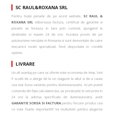
SC RAUL&ROXANA SRL
Pentru toate piesele de pe acest website,
SC RAUL &
ROXANA SRL
elibereaza factura, certificat de garantie si
piesele se livreaza in tara prin curierat, ajungand la
destinatie in maxim 24 de ore. Acestea provin de pe
autoturisme nerulate in Romania si sunt demontate de catre
mecanicii nostri specializati, fiind depozitate in conditii
optime.
LIVRARE
Un alt avantaj pe care va oferim este economia de timp. Veti
fi scutiti de a alerga de la un magazin la altul si de a cauta
cea mai buna varianta pentru dumneavoastra. Acum puteti
comanda din fata calculatorului, iar produsele le veti primi in
24 ore la adresa specificata de dumneavostra, aveti
GARANTIE SCRISA SI FACTURA
pentru fiecare produs cea
ce este foarte important!!!! Va multumim pentru alegerea