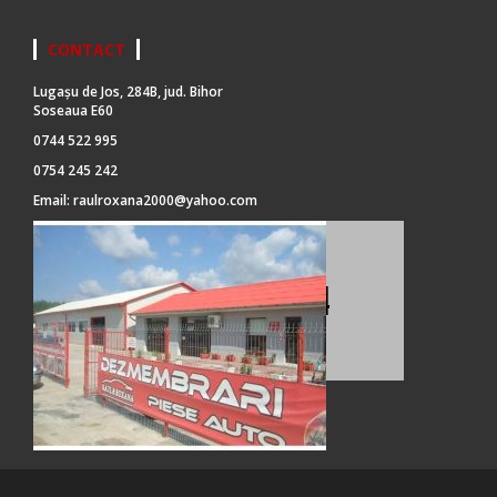
CONTACT
Lugașu de Jos, 284B, jud. Bihor
Soseaua E60
0744 522 995
0754 245 242
Email:
raulroxana2000@yahoo.com