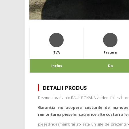
TVA
Factura
Inclus
Da
DETALII PRODUS
Dezmembrari auto RAUL ROXANA vindem fulie vibroche
Garantia nu acopera costurile de manope
remontarea pieselor sau orice alte costuri afe
piesedindezmembrari.ro este un site de prezentare