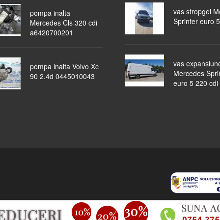
vas stropgel 
pompa inalta
Sprinter euro 5
Mercedes Cls 320 cdi
a6420700201
vas expansiun
pompa inalta Volvo Xc
Mercedes Spri
90 2.4d 0445010043
euro 5 220 cdi
piese auto
masini dezmembrate
ocazii
lichidari