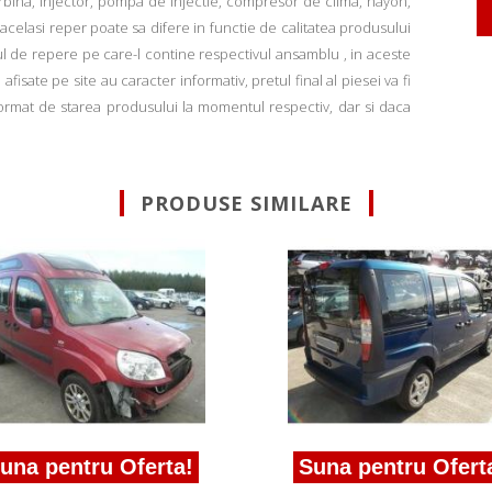
rbina, injector, pompa de injectie, compresor de clima, hayon,
u acelasi reper poate sa difere in functie de calitatea produsului
ul de repere pe care-l contine respectivul ansamblu , in aceste
fisate pe site au caracter informativ, pretul final al piesei va fi
informat de starea produsului la momentul respectiv, dar si daca
PRODUSE SIMILARE
a pentru Oferta!
Suna pentru Oferta!