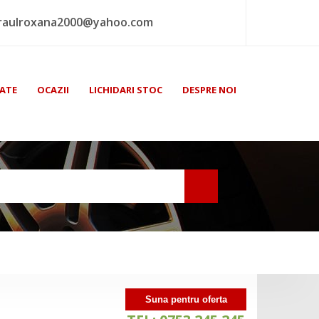
raulroxana2000@yahoo.com
ATE
OCAZII
LICHIDARI STOC
DESPRE NOI
Suna pentru oferta