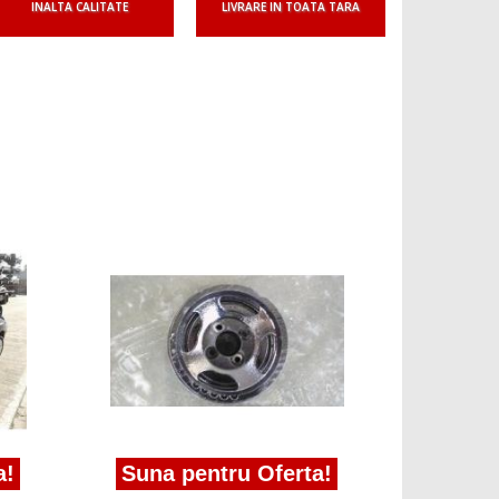
INALTA CALITATE
LIVRARE IN TOATA TARA
Suna pe
fulie vibroc
(119) 2001/0
Suna pentru Oferta!