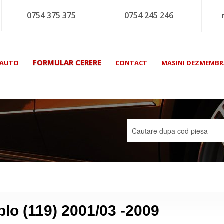
0754 375 375
0754 245 246
FORMULAR CERERE
 AUTO
CONTACT
MASINI DEZMEMBR
blo (119) 2001/03 -2009