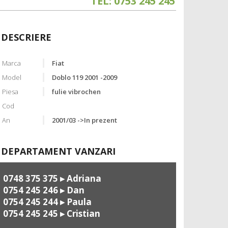
TEL: 0753 245 245
DESCRIERE
Marca
Fiat
Model
Doblo 119 2001 -2009
Piesa
fulie vibrochen
Cod
An
2001/03 ->In prezent
DEPARTAMENT VANZARI
0748 375 375
▸ Adriana
0754 245 246
▸ Dan
0754 245 244
▸ Paula
0754 245 245
▸ Cristian