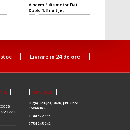
Vindem fulie motor Fiat
Doblo 1.3multijet
 stoc
Livrare in 24 de ore
ATE
CONTACT
Lugașu de Jos, 284B, jud. Bihor
cedes
Soseaua E60
 220 cdi
0744 522 995
0754 245 242