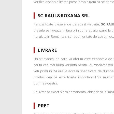
verifica disponibilitatea pieselor va rugam sa ne conta
SC RAUL&ROXANA SRL
Pentru toate piesele de pe acest website,
SC RAU
piesele se livreaza in tara prin curierat, ajungand la
nerulate in Romania si sunt demontate de catre mecanic
LIVRARE
Un alt avantaj pe care va oferim este economia de tim
cauta cea mai buna varianta pentru dumneavoastra. 
veti primi in 24 ore la adresa specificata de dumne
produs cea ce este foarte important!!!! Va multu
dumneavoastra.
Se livreaza exact piesa comandata, chiar daca in imagi
PRET