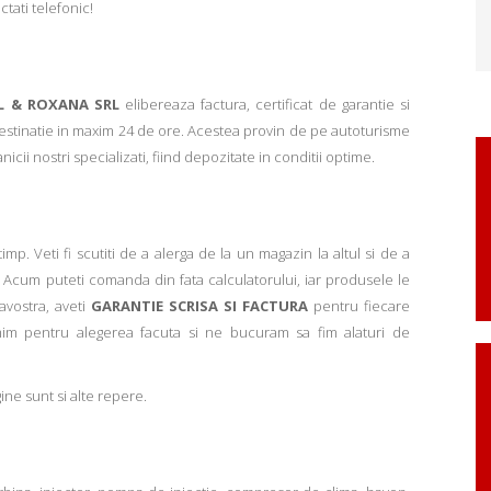
ctati telefonic!
L & ROXANA SRL
elibereaza factura, certificat de garantie si
 destinatie in maxim 24 de ore. Acestea provin de pe autoturisme
ii nostri specializati, fiind depozitate in conditii optime.
p. Veti fi scutiti de a alerga de la un magazin la altul si de a
Acum puteti comanda din fata calculatorului, iar produsele le
avostra, aveti
GARANTIE SCRISA SI FACTURA
pentru fiecare
mim pentru alegerea facuta si ne bucuram sa fim alaturi de
ne sunt si alte repere.