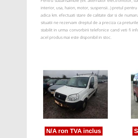
Pentru subansamble (ex: alternator electromotor, tu
interior, usa, haion, motor, suspensii...) pretul pentr
adica km. efectuati stare de calitate dar si de numar
situatii ne rezervam dreptul de a preciza ca preturile a
stabilit in urma convorbirii telefonice cand veti fi 
acel produs mai este disponibil in stoc.
us
blo
N/A ron TVA inclus
Sun