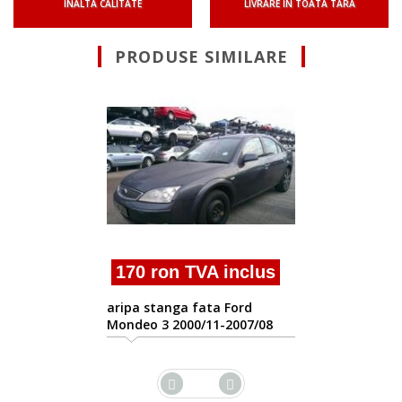
INALTA CALITATE
LIVRARE IN TOATA TARA
PRODUSE SIMILARE
170 ron TVA inclu
aripa stanga fata Ford
Mondeo 3 2000/11-2007/0
clus
rd
07/08