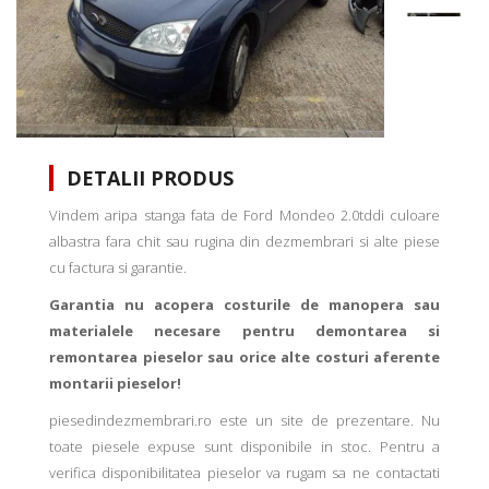
DETALII PRODUS
Vindem aripa stanga fata de Ford Mondeo 2.0tddi culoare
albastra fara chit sau rugina din dezmembrari si alte piese
cu factura si garantie.
Garantia nu acopera costurile de manopera sau
materialele necesare pentru demontarea si
remontarea pieselor sau orice alte costuri aferente
montarii pieselor!
piesedindezmembrari.ro este un site de prezentare. Nu
toate piesele expuse sunt disponibile in stoc. Pentru a
verifica disponibilitatea pieselor va rugam sa ne contactati