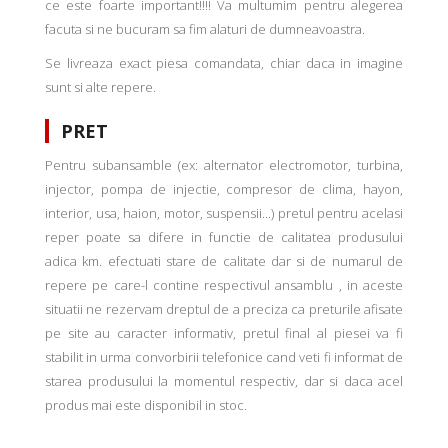
ce este foarte important!!!! Va multumim pentru alegerea
facuta si ne bucuram sa fim alaturi de dumneavoastra.
Se livreaza exact piesa comandata, chiar daca in imagine
sunt si alte repere.
PRET
Pentru subansamble (ex: alternator electromotor, turbina,
injector, pompa de injectie, compresor de clima, hayon,
interior, usa, haion, motor, suspensii...) pretul pentru acelasi
reper poate sa difere in functie de calitatea produsului
adica km. efectuati stare de calitate dar si de numarul de
repere pe care-l contine respectivul ansamblu , in aceste
situatii ne rezervam dreptul de a preciza ca preturile afisate
pe site au caracter informativ, pretul final al piesei va fi
stabilit in urma convorbirii telefonice cand veti fi informat de
starea produsului la momentul respectiv, dar si daca acel
produs mai este disponibil in stoc.