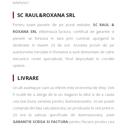
telefonic!
SC RAUL&ROXANA SRL
Pentru toate piesele de pe acest website,
SC RAUL &
ROXANA SRL
elibereaza factura, certificat de garantie si
piesele se livreaza in tara prin curierat, ajungand la
destinatie in maxim 24 de ore. Acestea provin de pe
autoturisme nerulate in Romania si sunt demontate de catre
mecanicii nostri specializati, fiind depozitate in conditii
optime.
LIVRARE
Un alt avantaj pe care va oferim este economia de timp. Veti
fi scutiti de a alerga de la un magazin la altul si de a cauta
cea mai buna varianta pentru dumneavoastra. Acum puteti
comanda din fata calculatorului, iar produsele le veti primi in
24 ore la adresa specificata de dumneavostra, aveti
GARANTIE SCRISA SI FACTURA
pentru fiecare produs cea