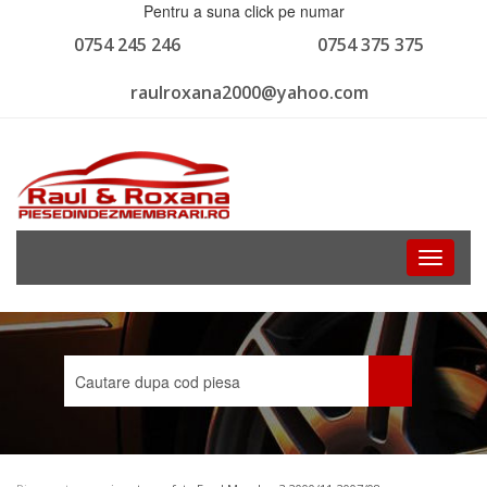
Pentru a suna click pe numar
0754 245 246
0754 375 375
raulroxana2000@yahoo.com
Toggle
navigati