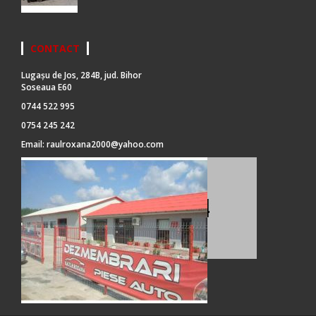
CONTACT
Lugașu de Jos, 284B, jud. Bihor
Soseaua E60
0744 522 995
0754 245 242
Email:
raulroxana2000@yahoo.com