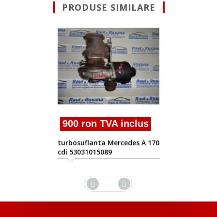
PRODUSE SIMILARE
Suna pentru Of
turbosuflanta Merced
170cdi
 inclus
rcedes A 170