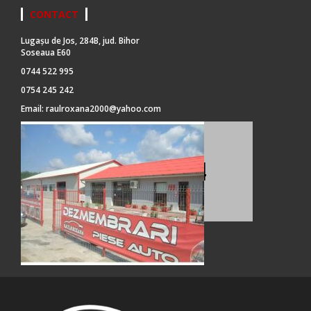
CONTACT
Lugașu de Jos, 284B, jud. Bihor
Soseaua E60
0744 522 995
0754 245 242
Email:
raulroxana2000@yahoo.com