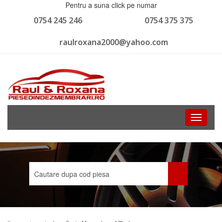
Pentru a suna click pe numar
0754 245 246
0754 375 375
raulroxana2000@yahoo.com
Toggle
navigati