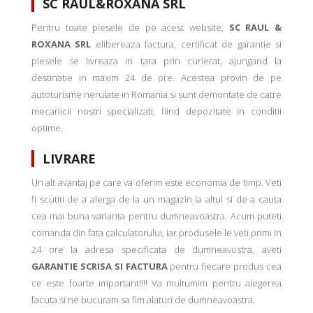
SC RAUL&ROXANA SRL
Pentru toate piesele de pe acest website,
SC RAUL &
ROXANA SRL
elibereaza factura, certificat de garantie si
piesele se livreaza in tara prin curierat, ajungand la
destinatie in maxim 24 de ore. Acestea provin de pe
autoturisme nerulate in Romania si sunt demontate de catre
mecanicii nostri specializati, fiind depozitate in conditii
optime.
LIVRARE
Un alt avantaj pe care va oferim este economia de timp. Veti
fi scutiti de a alerga de la un magazin la altul si de a cauta
cea mai buna varianta pentru dumneavoastra. Acum puteti
comanda din fata calculatorului, iar produsele le veti primi in
24 ore la adresa specificata de dumneavostra, aveti
GARANTIE SCRISA SI FACTURA
pentru fiecare produs cea
ce este foarte important!!!! Va multumim pentru alegerea
facuta si ne bucuram sa fim alaturi de dumneavoastra.