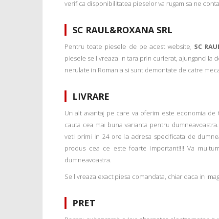
verifica disponibilitatea pieselor va rugam sa ne conta
SC RAUL&ROXANA SRL
Pentru toate piesele de pe acest website,
SC RAU
piesele se livreaza in tara prin curierat, ajungand la
nerulate in Romania si sunt demontate de catre mecanic
LIVRARE
Un alt avantaj pe care va oferim este economia de tim
cauta cea mai buna varianta pentru dumneavoastra. 
veti primi in 24 ore la adresa specificata de dumne
produs cea ce este foarte important!!!! Va multu
dumneavoastra.
Se livreaza exact piesa comandata, chiar daca in imagi
PRET