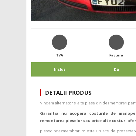
TVA
Factura
Inclus
Da
DETALII PRODUS
Vindem alternator si alte piese din dezmembrari pen
Garantia nu acopera costurile de manope
remontarea pieselor sau orice alte costuri afe
piesedindezmembrari.ro este un site de prezentare