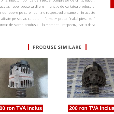
rbina, injector, pompa de injectie, compresor de clima, hayon,
u acelasi reper poate sa difere in functie de calitatea produsului
ul de repere pe care-l contine respectivul ansamblu , in aceste
fisate pe site au caracter informativ, pretul final al piesei va fi
informat de starea produsului la momentul respectiv, dar si daca
PRODUSE SIMILARE
ron TVA inclus
200 ron TVA inclus