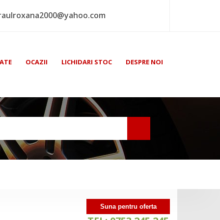
raulroxana2000@yahoo.com
ATE
OCAZII
LICHIDARI STOC
DESPRE NOI
Suna pentru oferta