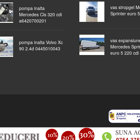
vas stropgel 
pompa inalta
Sprinter euro 5
Mercedes Cls 320 cdi
a6420700201
vas expansiun
pompa inalta Volvo Xc
Mercedes Spri
90 2.4d 0445010043
euro 5 220 cdi
piese auto
masini dezmembrate
ocazii
lichidari