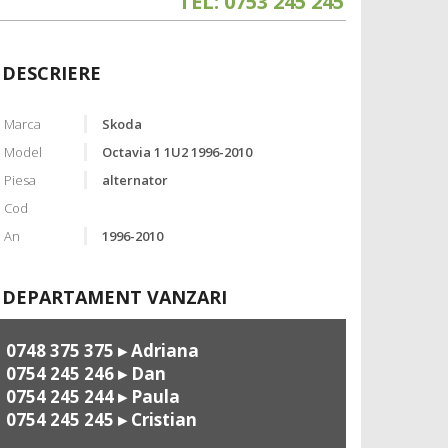
TEL: 0753 245 245
DESCRIERE
Marca
Skoda
Model
Octavia 1 1U2 1996-2010
Piesa
alternator
Cod
An
1996-2010
DEPARTAMENT VANZARI
0748 375 375
▸ Adriana
0754 245 246
▸ Dan
0754 245 244
▸ Paula
0754 245 245
▸ Cristian