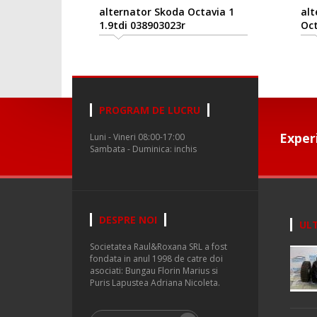
alternator Skoda Octavia 1
altern
1.9tdi 038903023r
Octavia
PROGRAM DE LUCRU
Exper
Luni - Vineri 08:00-17:00
Sambata - Duminica: inchis
DESPRE NOI
ULT
Societatea Raul&Roxana SRL a fost
fondata in anul 1998 de catre doi
asociati: Bungau Florin Marius si
Puris Lapustea Adriana Nicoleta.