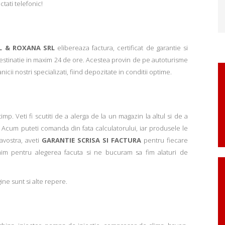
ctati telefonic!
L & ROXANA SRL
elibereaza factura, certificat de garantie si
 destinatie in maxim 24 de ore. Acestea provin de pe autoturisme
ii nostri specializati, fiind depozitate in conditii optime.
p. Veti fi scutiti de a alerga de la un magazin la altul si de a
Acum puteti comanda din fata calculatorului, iar produsele le
avostra, aveti
GARANTIE SCRISA SI FACTURA
pentru fiecare
mim pentru alegerea facuta si ne bucuram sa fim alaturi de
ne sunt si alte repere.