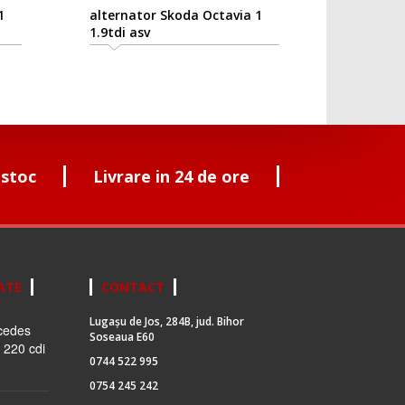
alternator Skoda Octavia 1
1.9tdi asv
 stoc
Livrare in 24 de ore
ATE
CONTACT
Lugașu de Jos, 284B, jud. Bihor
cedes
Soseaua E60
 220 cdi
0744 522 995
0754 245 242