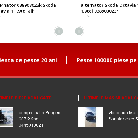
ator 038903023k Skoda
alternator Skoda Octavia 1
 1 1.9tdi alh
1.9tdi 038903023r
ienta de peste 20 ani
Peste 100000 piese pe
IMELE PIESE ADAUGATE
ULTIMELE MASINI ADAUG
pompa inalta Peugeot
vibrochen Mer
607 2.2hdi
Sprinter euro 5
0445010021