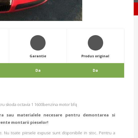
Garantie
Produs original
Da
Da
tru skoda octavia 1 1600benzina motor bfq
ra sau materialele necesare pentru demontarea si
rente montarii pieselor!
. Nu toate piesele expuse sunt disponibile in stoc. Pentru a