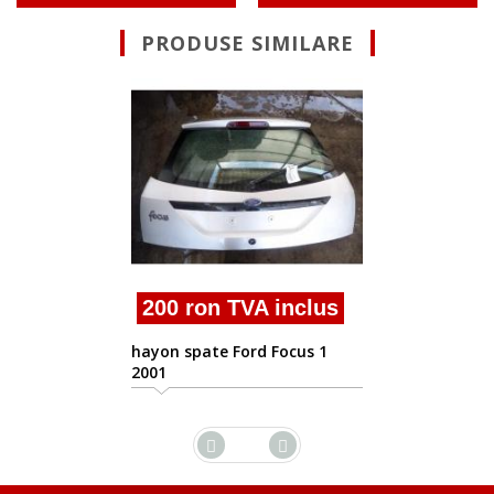
PRODUSE SIMILARE
350 ron TVA inclus
hayon spate Ford Focus 1
combi 2002
us
1