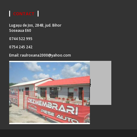
CONTACT
Lugașu de Jos, 284B, jud. Bihor
Soseaua E60
0744 522 995
0754 245 242
Email:
raulroxana2000@yahoo.com