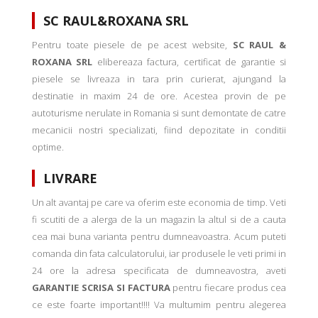
SC RAUL&ROXANA SRL
Pentru toate piesele de pe acest website,
SC RAUL &
ROXANA SRL
elibereaza factura, certificat de garantie si
piesele se livreaza in tara prin curierat, ajungand la
destinatie in maxim 24 de ore. Acestea provin de pe
autoturisme nerulate in Romania si sunt demontate de catre
mecanicii nostri specializati, fiind depozitate in conditii
optime.
LIVRARE
Un alt avantaj pe care va oferim este economia de timp. Veti
fi scutiti de a alerga de la un magazin la altul si de a cauta
cea mai buna varianta pentru dumneavoastra. Acum puteti
comanda din fata calculatorului, iar produsele le veti primi in
24 ore la adresa specificata de dumneavostra, aveti
GARANTIE SCRISA SI FACTURA
pentru fiecare produs cea
ce este foarte important!!!! Va multumim pentru alegerea