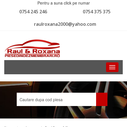
Pentru a suna click pe numar
0754 245 246
0754 375 375
raulroxana2000@yahoo.com
Toggle
navigati