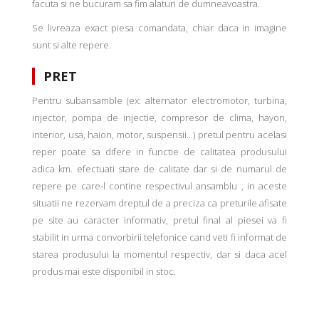
facuta si ne bucuram sa fim alaturi de dumneavoastra.
Se livreaza exact piesa comandata, chiar daca in imagine
sunt si alte repere.
PRET
Pentru subansamble (ex: alternator electromotor, turbina,
injector, pompa de injectie, compresor de clima, hayon,
interior, usa, haion, motor, suspensii...) pretul pentru acelasi
reper poate sa difere in functie de calitatea produsului
adica km. efectuati stare de calitate dar si de numarul de
repere pe care-l contine respectivul ansamblu , in aceste
situatii ne rezervam dreptul de a preciza ca preturile afisate
pe site au caracter informativ, pretul final al piesei va fi
stabilit in urma convorbirii telefonice cand veti fi informat de
starea produsului la momentul respectiv, dar si daca acel
produs mai este disponibil in stoc.