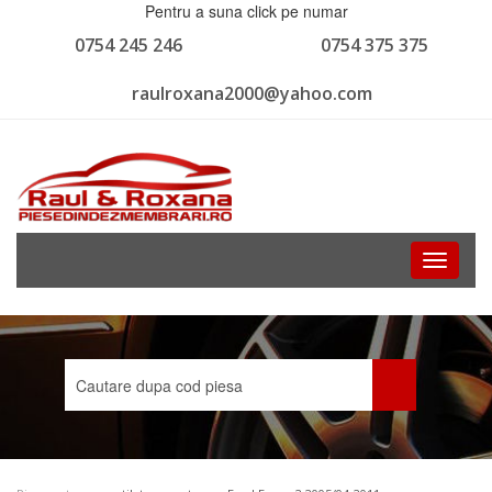
Pentru a suna click pe numar
0754 245 246
0754 375 375
raulroxana2000@yahoo.com
Toggle
navigati