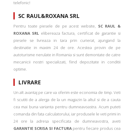
telefonic!
SC RAUL&ROXANA SRL
Pentru toate piesele de pe acest website,
SC RAUL &
ROXANA SRL
elibereaza factura, certificat de garantie si
piesele se livreaza in tara prin curierat, ajungand la
destinatie in maxim 24 de ore. Acestea provin de pe
autoturisme nerulate in Romania si sunt demontate de catre
mecanicii nostri specializati, fiind depozitate in conditii
optime.
LIVRARE
Un alt avantaj pe care va oferim este economia de timp. Veti
fi scutiti de a alerga de la un magazin la altul si de a cauta
cea mai buna varianta pentru dumneavoastra. Acum puteti
comanda din fata calculatorului, iar produsele le veti primi in
24 ore la adresa specificata de dumneavostra, aveti
GARANTIE SCRISA SI FACTURA
pentru fiecare produs cea