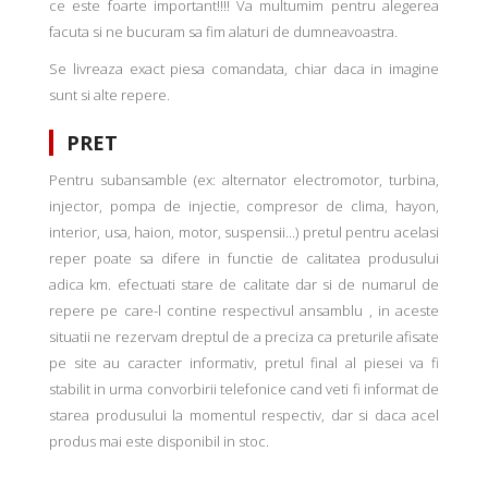
ce este foarte important!!!! Va multumim pentru alegerea
facuta si ne bucuram sa fim alaturi de dumneavoastra.
Se livreaza exact piesa comandata, chiar daca in imagine
sunt si alte repere.
PRET
Pentru subansamble (ex: alternator electromotor, turbina,
injector, pompa de injectie, compresor de clima, hayon,
interior, usa, haion, motor, suspensii...) pretul pentru acelasi
reper poate sa difere in functie de calitatea produsului
adica km. efectuati stare de calitate dar si de numarul de
repere pe care-l contine respectivul ansamblu , in aceste
situatii ne rezervam dreptul de a preciza ca preturile afisate
pe site au caracter informativ, pretul final al piesei va fi
stabilit in urma convorbirii telefonice cand veti fi informat de
starea produsului la momentul respectiv, dar si daca acel
produs mai este disponibil in stoc.