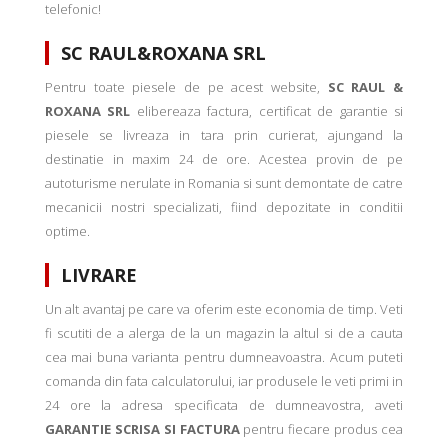
telefonic!
SC RAUL&ROXANA SRL
Pentru toate piesele de pe acest website,
SC RAUL &
ROXANA SRL
elibereaza factura, certificat de garantie si
piesele se livreaza in tara prin curierat, ajungand la
destinatie in maxim 24 de ore. Acestea provin de pe
autoturisme nerulate in Romania si sunt demontate de catre
mecanicii nostri specializati, fiind depozitate in conditii
optime.
LIVRARE
Un alt avantaj pe care va oferim este economia de timp. Veti
fi scutiti de a alerga de la un magazin la altul si de a cauta
cea mai buna varianta pentru dumneavoastra. Acum puteti
comanda din fata calculatorului, iar produsele le veti primi in
24 ore la adresa specificata de dumneavostra, aveti
GARANTIE SCRISA SI FACTURA
pentru fiecare produs cea