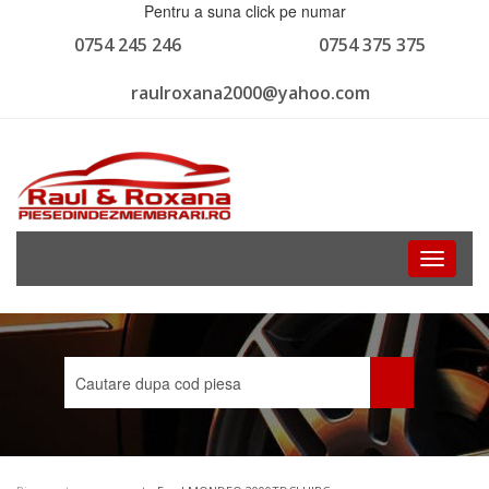
Pentru a suna click pe numar
0754 245 246
0754 375 375
raulroxana2000@yahoo.com
Toggle
navigati