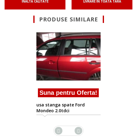
INALTA CALITATE
LIVRARE IN TOATA TARA
PRODUSE SIMILARE
Suna pentru Of
usa stanga spate For
Mondeo 2.0tdci hjbc
 Oferta!
 Ford