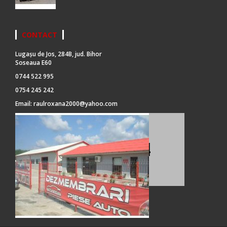
CONTACT
Lugașu de Jos, 284B, jud. Bihor
Soseaua E60
0744 522 995
0754 245 242
Email:
raulroxana2000@yahoo.com