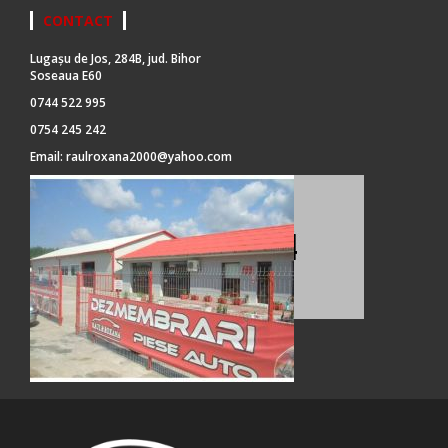
CONTACT
Lugașu de Jos, 284B, jud. Bihor
Soseaua E60
0744 522 995
0754 245 242
Email:
raulroxana2000@yahoo.com