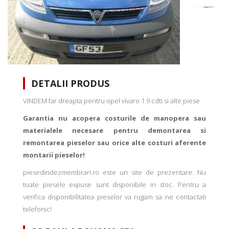
DETALII PRODUS
VINDEM far dreapta pentru opel vivaro 1.9 cdti si alte piese
Garantia nu acopera costurile de manopera sau
materialele necesare pentru demontarea si
remontarea pieselor sau orice alte costuri aferente
montarii pieselor!
piesedindezmembrari.ro este un site de prezentare. Nu
toate piesele expuse sunt disponibile in stoc. Pentru a
verifica disponibilitatea pieselor va rugam sa ne contactati
telefonic!