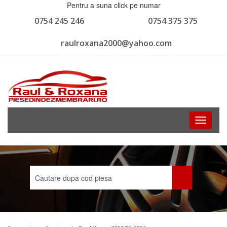
Pentru a suna click pe numar
0754 245 246
0754 375 375
raulroxana2000@yahoo.com
Toggle
navigati