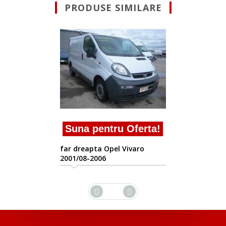
PRODUSE SIMILARE
Suna pentru Ofert
Vindem far dreapta de O
Vivaro 1900cdt
erta!
aro