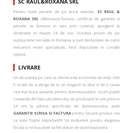
SC RAUL&ROXANA SRL
Pentru toate piesele de pe acest website,
SC RAUL &
ROXANA SRL
elibereaza factura, certificat de garantie si
piesele se livreaza in tara prin curierat, ajungand la
destinatie in maxim 24 de ore. Acestea provin de pe
autoturisme nerulate in Romania si sunt demontate de catre
mecanicii nostri specializati, fiind depozitate in conditii
optime.
LIVRARE
Un alt avantaj pe care va oferim este economia de timp. Veti
fi scutiti de a alerga de la un magazin la altul si de a cauta
cea mai buna varianta pentru dumneavoastra. Acum puteti
comanda din fata calculatorului, iar produsele le veti primi in
24 ore la adresa specificata de dumneavostra, aveti
GARANTIE SCRISA SI FACTURA
pentru fiecare produs cea
ce este foarte important!!!! Va multumim pentru alegerea
facuta si ne bucuram sa fim alaturi de dumneavoastra.