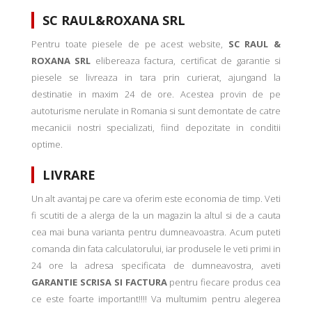
SC RAUL&ROXANA SRL
Pentru toate piesele de pe acest website,
SC RAUL &
ROXANA SRL
elibereaza factura, certificat de garantie si
piesele se livreaza in tara prin curierat, ajungand la
destinatie in maxim 24 de ore. Acestea provin de pe
autoturisme nerulate in Romania si sunt demontate de catre
mecanicii nostri specializati, fiind depozitate in conditii
optime.
LIVRARE
Un alt avantaj pe care va oferim este economia de timp. Veti
fi scutiti de a alerga de la un magazin la altul si de a cauta
cea mai buna varianta pentru dumneavoastra. Acum puteti
comanda din fata calculatorului, iar produsele le veti primi in
24 ore la adresa specificata de dumneavostra, aveti
GARANTIE SCRISA SI FACTURA
pentru fiecare produs cea
ce este foarte important!!!! Va multumim pentru alegerea