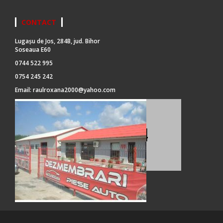
CONTACT
Lugașu de Jos, 284B, jud. Bihor
Soseaua E60
0744 522 995
0754 245 242
Email:
raulroxana2000@yahoo.com