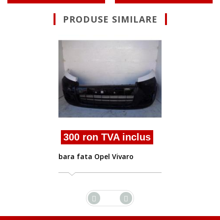
PRODUSE SIMILARE
Suna pentru Ofe
bara fata Opel Vivaro
2001/08-2006
inclus
aro