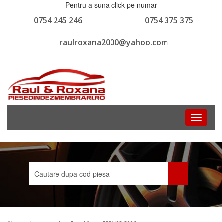
Pentru a suna click pe numar
0754 245 246
0754 375 375
raulroxana2000@yahoo.com
Toggle
navigati