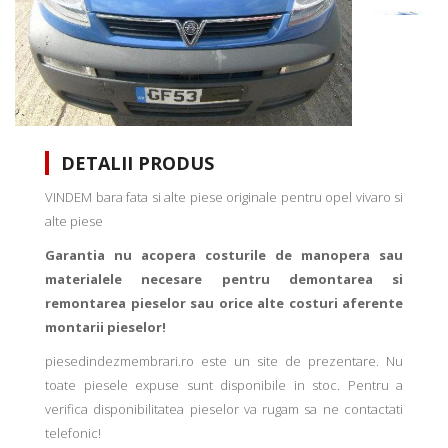
DETALII PRODUS
VINDEM bara fata si alte piese originale pentru opel vivaro si
alte piese
Garantia nu acopera costurile de manopera sau
materialele necesare pentru demontarea si
remontarea pieselor sau orice alte costuri aferente
montarii pieselor!
piesedindezmembrari.ro este un site de prezentare. Nu
toate piesele expuse sunt disponibile in stoc. Pentru a
verifica disponibilitatea pieselor va rugam sa ne contactati
telefonic!