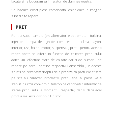
facuta si ne bucuram sa fim alaturi de dumneavoastra.
Se livreaza exact piesa comandata, chiar daca in imagine
sunt si alte repere.
PRET
Pentru subansamble (ex: alternator electromotor, turbina,
injector, pompa de injectie, compresor de clima, hayon,
interior, usa, haion, motor, suspensii...) pretul pentru acelasi
reper poate sa difere in functie de calitatea produsului
adica km. efectuati stare de calitate dar si de numarul de
repere pe care-l contine respectivul ansamblu , in aceste
situatii ne rezervam dreptul de a preciza ca preturile afisate
pe site au caracter informativ, pretul final al piesei va fi
stabilit in urma convorbirii telefonice cand veti fi informat de
starea produsului la momentul respectiv, dar si daca acel
produs mai este disponibil in stoc.