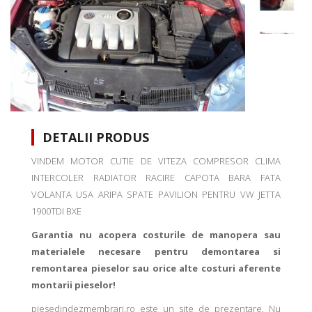
DETALII PRODUS
VINDEM MOTOR CUTIE DE VITEZA COMPRESOR CLIMA
INTERCOLER RADIATOR RACIRE CAPOTA BARA FATA
VOLANTA USA ARIPA SPATE PAVILION PENTRU VW JETTA
1900TDI BXE
Garantia nu acopera costurile de manopera sau
materialele necesare pentru demontarea si
remontarea pieselor sau orice alte costuri aferente
montarii pieselor!
piesedindezmembrari.ro este un site de prezentare. Nu