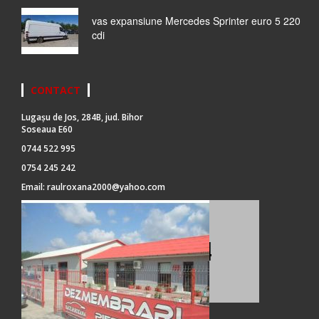
vas expansiune Mercedes Sprinter euro 5 220
cdi
CONTACT
Lugașu de Jos, 284B, jud. Bihor
Soseaua E60
0744 522 995
0754 245 242
Email:
raulroxana2000@yahoo.com