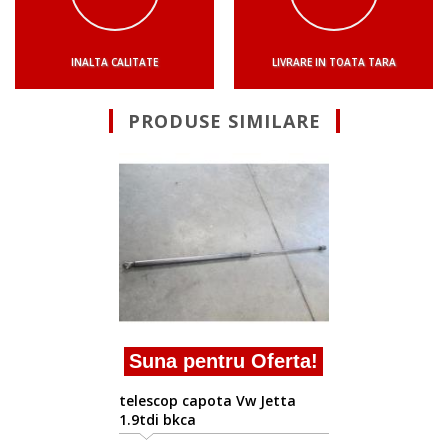
INALTA CALITATE
LIVRARE IN TOATA TARA
PRODUSE SIMILARE
Suna pentru Of
telescop capota Vw J
2.0tdi
 Oferta!
Vw Jetta