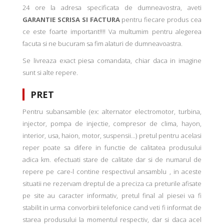
24 ore la adresa specificata de dumneavostra, aveti
GARANTIE SCRISA SI FACTURA
pentru fiecare produs cea
ce este foarte important!!!! Va multumim pentru alegerea
facuta si ne bucuram sa fim alaturi de dumneavoastra.
Se livreaza exact piesa comandata, chiar daca in imagine
sunt si alte repere.
PRET
Pentru subansamble (ex: alternator electromotor, turbina,
injector, pompa de injectie, compresor de clima, hayon,
interior, usa, haion, motor, suspensii...) pretul pentru acelasi
reper poate sa difere in functie de calitatea produsului
adica km. efectuati stare de calitate dar si de numarul de
repere pe care-l contine respectivul ansamblu , in aceste
situatii ne rezervam dreptul de a preciza ca preturile afisate
pe site au caracter informativ, pretul final al piesei va fi
stabilit in urma convorbirii telefonice cand veti fi informat de
starea produsului la momentul respectiv, dar si daca acel