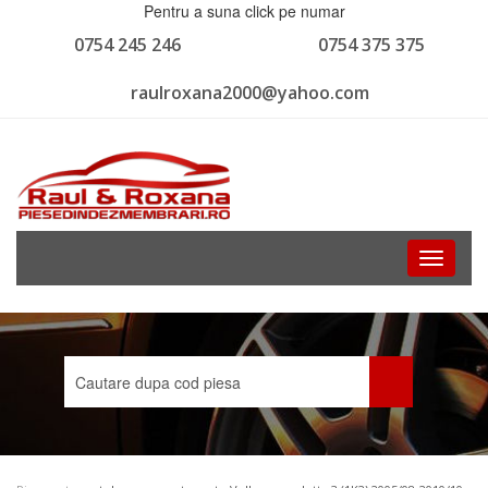
Pentru a suna click pe numar
0754 245 246
0754 375 375
raulroxana2000@yahoo.com
Toggle
navigati