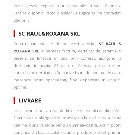
toate piesele expuse sunt disponibile in stoc. Pentru a
verifica disponibilitatea pieselor va rugam sa ne contactati
telefonic!
SC RAUL&ROXANA SRL
Pentru toate piesele de pe acest website,
SC RAUL &
ROXANA SRL
elibereaza factura, certificat de garantie si
piesele se livreaza in tara prin curierat, ajungand la
destinatie in maxim 24 de ore. Acestea provin de pe
autoturisme nerulate in Romania si sunt demontate de catre
mecanicii nostri specializati, fiind depozitate in conditii
optime.
LIVRARE
Un alt avantaj pe care va oferim este economia de timp. Veti
fi scutiti de a alerga de la un magazin la altul si de a cauta
cea mai buna varianta pentru dumneavoastra. Acum puteti
comanda din fata calculatorului, iar produsele le veti primi in