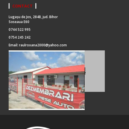
CONTACT
Lugașu de Jos, 284B, jud. Bihor
Soseaua E60
0744 522 995
0754 245 242
Email:
raulroxana2000@yahoo.com