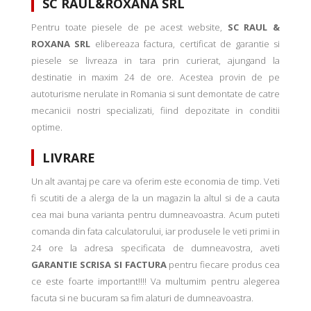
SC RAUL&ROXANA SRL
Pentru toate piesele de pe acest website,
SC RAUL &
ROXANA SRL
elibereaza factura, certificat de garantie si
piesele se livreaza in tara prin curierat, ajungand la
destinatie in maxim 24 de ore. Acestea provin de pe
autoturisme nerulate in Romania si sunt demontate de catre
mecanicii nostri specializati, fiind depozitate in conditii
optime.
LIVRARE
Un alt avantaj pe care va oferim este economia de timp. Veti
fi scutiti de a alerga de la un magazin la altul si de a cauta
cea mai buna varianta pentru dumneavoastra. Acum puteti
comanda din fata calculatorului, iar produsele le veti primi in
24 ore la adresa specificata de dumneavostra, aveti
GARANTIE SCRISA SI FACTURA
pentru fiecare produs cea
ce este foarte important!!!! Va multumim pentru alegerea
facuta si ne bucuram sa fim alaturi de dumneavoastra.