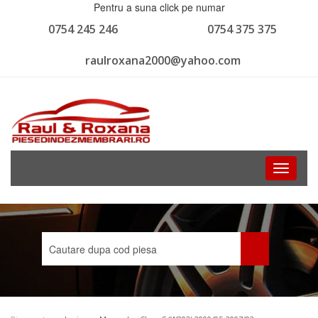
Pentru a suna click pe numar
0754 245 246
0754 375 375
raulroxana2000@yahoo.com
Toggle
navigati