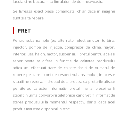
facuta si ne bucuram sa fim alaturi de dumneavoastra.
Se livreaza exact piesa comandata, chiar daca in imagine
sunt si alte repere.
PRET
Pentru subansamble (ex: alternator electromotor, turbina,
injector, pompa de injectie, compresor de clima, hayon,
interior, usa, haion, motor, suspensii...) pretul pentru acelasi
reper poate sa difere in functie de calitatea produsului
adica km. efectuati stare de calitate dar si de numarul de
repere pe care-l contine respectivul ansamblu , in aceste
situatii ne rezervam dreptul de a preciza ca preturile afisate
pe site au caracter informativ, pretul final al piesei va fi
stabilit in urma convorbirii telefonice cand veti fi informat de
starea produsului la momentul respectiv, dar si daca acel
produs mai este disponibil in stoc.