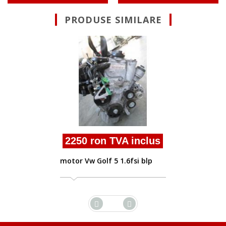
PRODUSE SIMILARE
3000 ron T
motor Golf 5 2.0
n TVA inclus
f 5 1.6fsi blp