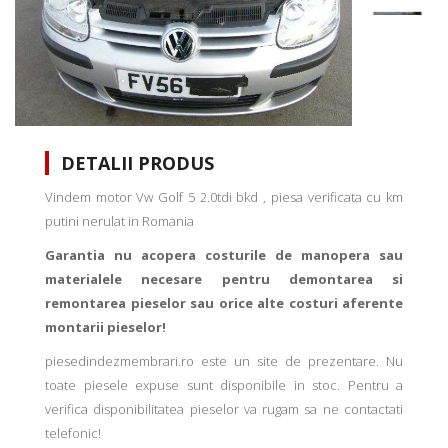
DETALII PRODUS
Vindem motor Vw Golf 5 2.0tdi bkd , piesa verificata cu km
putini nerulat in Romania
Garantia nu acopera costurile de manopera sau
materialele necesare pentru demontarea si
remontarea pieselor sau orice alte costuri aferente
montarii pieselor!
piesedindezmembrari.ro este un site de prezentare. Nu
toate piesele expuse sunt disponibile in stoc. Pentru a
verifica disponibilitatea pieselor va rugam sa ne contactati
telefonic!