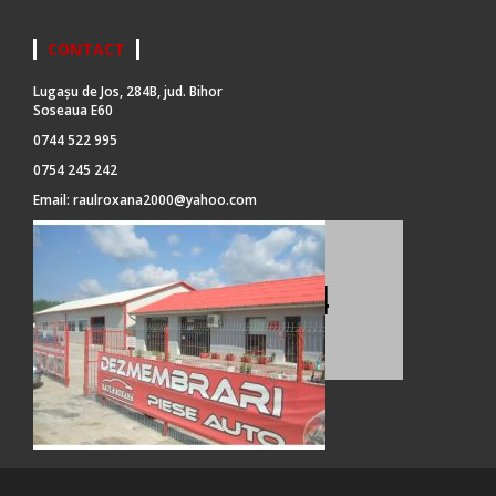
CONTACT
Lugașu de Jos, 284B, jud. Bihor
Soseaua E60
0744 522 995
0754 245 242
Email:
raulroxana2000@yahoo.com