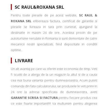
SC RAUL&ROXANA SRL
Pentru toate piesele de pe acest website,
SC RAUL &
ROXANA SRL
elibereaza factura, certificat de garantie si
piesele se livreaza in tara prin curierat, ajungand la
destinatie in maxim 24 de ore. Acestea provin de pe
autoturisme nerulate in Romania si sunt demontate de catre
mecanicii nostri specializati, fiind depozitate in conditii
optime.
LIVRARE
Un alt avantaj pe care va oferim este economia de timp. Veti
fi scutiti de a alerga de la un magazin la altul si de a cauta
cea mai buna varianta pentru dumneavoastra. Acum puteti
comanda din fata calculatorului, iar produsele le veti primi in
24 ore la adresa specificata de dumneavostra, aveti
GARANTIE SCRISA SI FACTURA
pentru fiecare produs cea
ce este foarte important!!!! Va multumim pentru alegerea