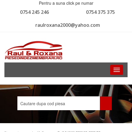
Pentru a suna click pe numar
0754 245 246
0754 375 375
raulroxana2000@yahoo.com
Toggle
navigati