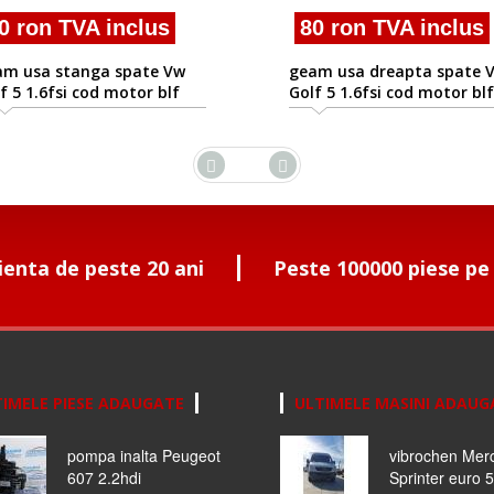
ron TVA inclus
80 ron TVA inclus
usa stanga spate Vw
geam usa dreapta spate Vw
 1.6fsi cod motor blf
Golf 5 1.6fsi cod motor blf
ienta de peste 20 ani
Peste 100000 piese pe
IMELE PIESE ADAUGATE
ULTIMELE MASINI ADAUG
pompa inalta Peugeot
vibrochen Mer
607 2.2hdi
Sprinter euro 5