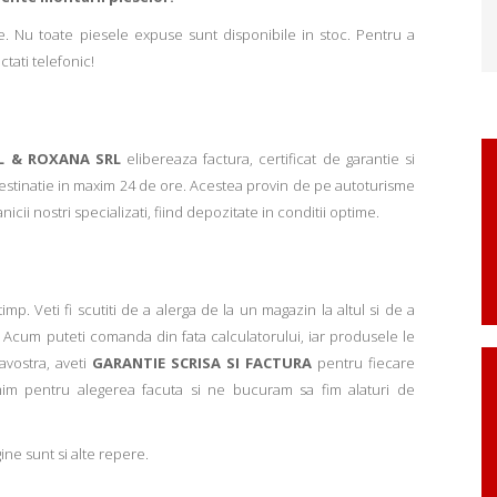
. Nu toate piesele expuse sunt disponibile in stoc. Pentru a
ctati telefonic!
L & ROXANA SRL
elibereaza factura, certificat de garantie si
 destinatie in maxim 24 de ore. Acestea provin de pe autoturisme
ii nostri specializati, fiind depozitate in conditii optime.
p. Veti fi scutiti de a alerga de la un magazin la altul si de a
Acum puteti comanda din fata calculatorului, iar produsele le
avostra, aveti
GARANTIE SCRISA SI FACTURA
pentru fiecare
mim pentru alegerea facuta si ne bucuram sa fim alaturi de
ne sunt si alte repere.