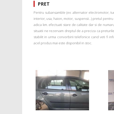
PRET
Pentru subansamble (ex: alternator electromotor, tu
interior, usa, haion, motor, suspensii...) pretul pentr
adica km. efectuati stare de calitate dar si de numar
situatii ne rezervam dreptul de a preciza ca preturile a
stabilit in urma convorbirii telefonice cand veti fi 
acel produs mai este disponibil in stoc.
us
e Vw