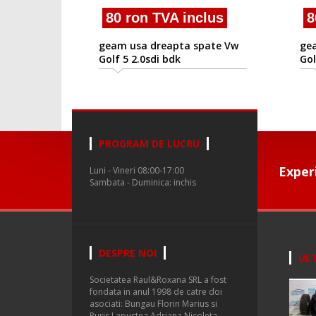
80 ron TVA inclus
80 
geam usa dreapta spate Vw
geam 
Golf 5 2.0sdi bdk
Golf 5
PROGRAM DE LUCRU
Exper
Luni - Vineri 08:00-17:00
Sambata - Duminica: inchis
DESPRE NOI
ULT
Societatea Raul&Roxana SRL a fost
fondata in anul 1998 de catre doi
asociati: Bungau Florin Marius si
Puris Lapustea Adriana Nicoleta.