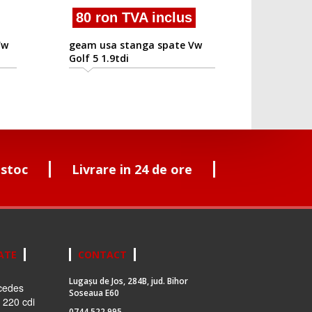
80 ron TVA inclus
geam usa stanga spate Vw
Golf 5 1.9tdi
 stoc
Livrare in 24 de ore
ATE
CONTACT
Lugașu de Jos, 284B, jud. Bihor
cedes
Soseaua E60
 220 cdi
0744 522 995