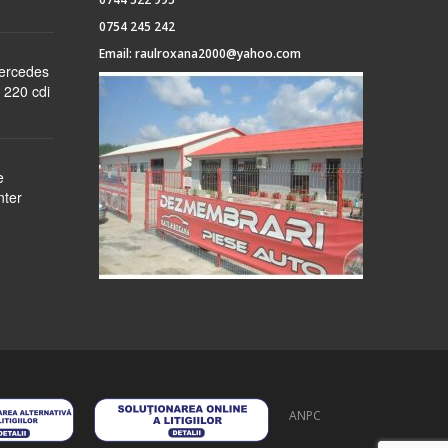
0754 245 242
Email:
raulroxana2000@yahoo.com
Mercedes
 220 cdi
e
nter
ANPC