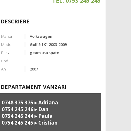
TEL: 0753 245 245
DESCRIERE
Marca
Volkswagen
Model
Golf 5 1K1 2003-2009
Piesa
geam usa spate
Cod
An
2007
DEPARTAMENT VANZARI
0748 375 375
▸ Adriana
0754 245 246
▸ Dan
0754 245 244
▸ Paula
0754 245 245
▸ Cristian