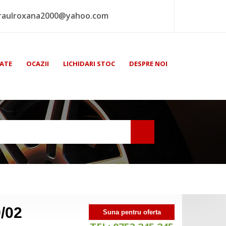
raulroxana2000@yahoo.com
ATE
OCAZII
LICHIDARI STOC
DESPRE NOI
/02
Suna pentru oferta