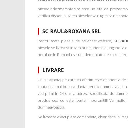
piesedindezmembrari.ro este un site de prezentare
verifica disponibilitatea pieselor va rugam sa ne conta
SC RAUL&ROXANA SRL
Pentru toate piesele de pe acest website,
SC RAU
piesele se livreaza in tara prin curierat, ajungand la
nerulate in Romania si sunt demontate de catre mecanic
LIVRARE
Un alt avantaj pe care va oferim este economia de tim
cauta cea mai buna varianta pentru dumneavoastra. 
veti primi in 24 ore la adresa specificata de dumne
produs cea ce este foarte important!!!! Va multu
dumneavoastra.
Se livreaza exact piesa comandata, chiar daca in imagi