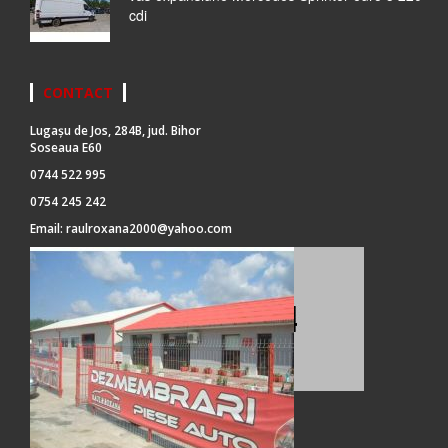
cdi
CONTACT
Lugașu de Jos, 284B, jud. Bihor
Soseaua E60
0744 522 995
0754 245 242
Email:
raulroxana2000@yahoo.com