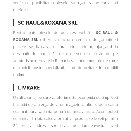
verifica disponibilitatea pieselor va rugam sa ne contactati
telefonic!
SC RAUL&ROXANA SRL
Pentru toate piesele de pe acest website,
SC RAUL &
ROXANA SRL
elibereaza factura, certificat de garantie si
piesele se livreaza in tara prin curierat, ajungand la
destinatie in maxim 24 de ore. Acestea provin de pe
autoturisme nerulate in Romania si sunt demontate de catre
mecanicii nostri specializati, fiind depozitate in conditii
optime.
LIVRARE
Un alt avantaj pe care va oferim este economia de timp. Veti
fi scutiti de a alerga de la un magazin la altul si de a cauta
cea mai buna varianta pentru dumneavoastra. Acum puteti
comanda din fata calculatorului, iar produsele le veti primi in
24 ore la adresa specificata de dumneavostra, aveti