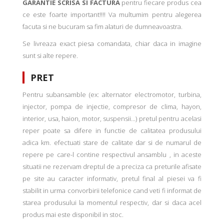
GARANTIE SCRISA SI FACTURA
pentru fiecare produs cea
ce este foarte important!!!! Va multumim pentru alegerea
facuta si ne bucuram sa fim alaturi de dumneavoastra.
Se livreaza exact piesa comandata, chiar daca in imagine
sunt si alte repere.
PRET
Pentru subansamble (ex: alternator electromotor, turbina,
injector, pompa de injectie, compresor de clima, hayon,
interior, usa, haion, motor, suspensii...) pretul pentru acelasi
reper poate sa difere in functie de calitatea produsului
adica km. efectuati stare de calitate dar si de numarul de
repere pe care-l contine respectivul ansamblu , in aceste
situatii ne rezervam dreptul de a preciza ca preturile afisate
pe site au caracter informativ, pretul final al piesei va fi
stabilit in urma convorbirii telefonice cand veti fi informat de
starea produsului la momentul respectiv, dar si daca acel
produs mai este disponibil in stoc.