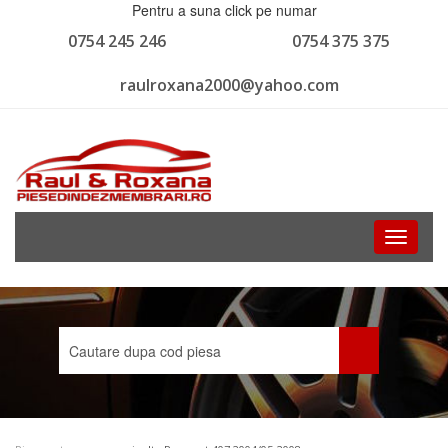
Pentru a suna click pe numar
0754 245 246
0754 375 375
raulroxana2000@yahoo.com
Toggle
navigati