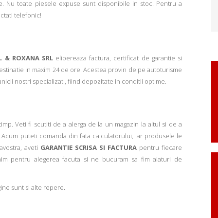
. Nu toate piesele expuse sunt disponibile in stoc. Pentru a
ctati telefonic!
L & ROXANA SRL
elibereaza factura, certificat de garantie si
 destinatie in maxim 24 de ore. Acestea provin de pe autoturisme
ii nostri specializati, fiind depozitate in conditii optime.
p. Veti fi scutiti de a alerga de la un magazin la altul si de a
Acum puteti comanda din fata calculatorului, iar produsele le
avostra, aveti
GARANTIE SCRISA SI FACTURA
pentru fiecare
mim pentru alegerea facuta si ne bucuram sa fim alaturi de
ne sunt si alte repere.