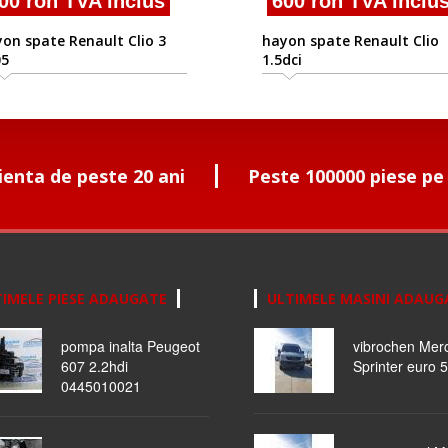
00 ron TVA inclus
600 ron TVA inclu
on spate Renault Clio 3
hayon spate Renault Clio
05
1.5dci
ienta de peste 20 ani
Peste 100000 piese pe
IMELE PIESE ADAUGATE
ULTIMELE MASINI ADAUG
pompa inalta Peugeot
vibrochen Mer
607 2.2hdi
Sprinter euro 5
0445010021