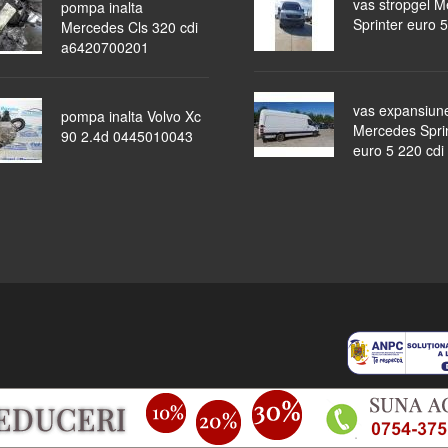
vas stropgel 
pompa inalta
Sprinter euro 5
Mercedes Cls 320 cdi
a6420700201
vas expansiun
pompa inalta Volvo Xc
Mercedes Spri
90 2.4d 0445010043
euro 5 220 cdi
piese auto
masini dezmembrate
ocazii
lichidari