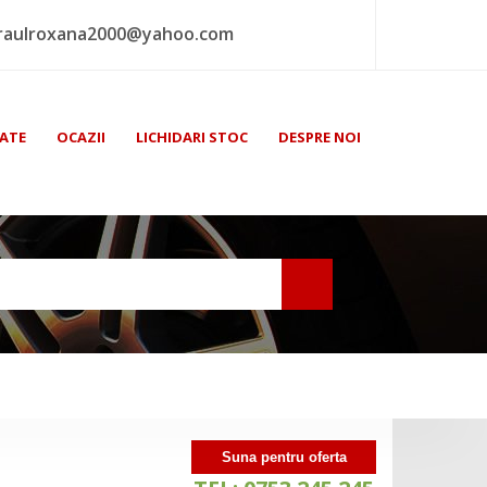
raulroxana2000@yahoo.com
ATE
OCAZII
LICHIDARI STOC
DESPRE NOI
Suna pentru oferta