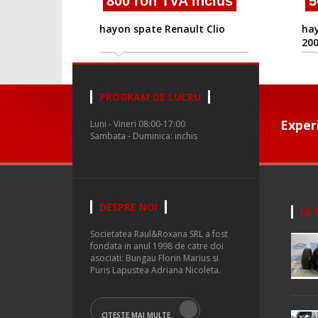
800 ron TVA inclus
5
hayon spate Renault Clio
hay
20
PROGRAM DE LUCRU
Exper
Luni - Vineri 08:00-17:00
Sambata - Duminica: inchis
DESPRE NOI
ULT
Societatea Raul&Roxana SRL a fost
fondata in anul 1998 de catre doi
asociati: Bungau Florin Marius si
Puris Lapustea Adriana Nicoleta.
CITESTE MAI MULTE