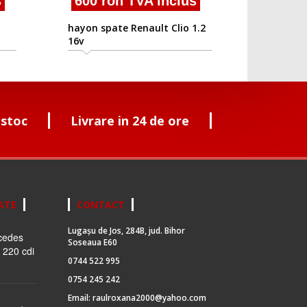
s
600 ron TVA inclus
hayon spate Renault Clio 1.2
16v
 stoc
Livrare in 24 de ore
ATE
CONTACT
Lugașu de Jos, 284B, jud. Bihor
cedes
Soseaua E60
 220 cdi
0744 522 995
0754 245 242
Email:
raulroxana2000@yahoo.com