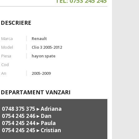
TEL: 0753 245 245
DESCRIERE
Marca
Renault
Model
Clio 3 2005-2012
Piesa
hayon spate
Cod
An
2005-2009
DEPARTAMENT VANZARI
0748 375 375
▸ Adriana
0754 245 246
▸ Dan
0754 245 244
▸ Paula
0754 245 245
▸ Cristian