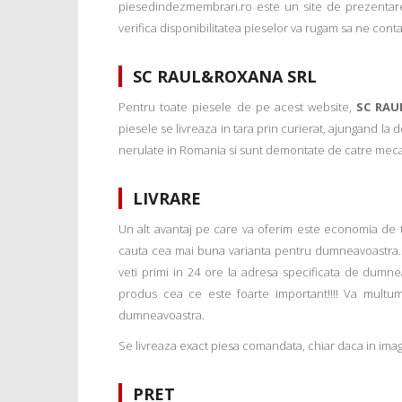
piesedindezmembrari.ro este un site de prezentare
verifica disponibilitatea pieselor va rugam sa ne conta
SC RAUL&ROXANA SRL
Pentru toate piesele de pe acest website,
SC RAU
piesele se livreaza in tara prin curierat, ajungand la
nerulate in Romania si sunt demontate de catre mecanic
LIVRARE
Un alt avantaj pe care va oferim este economia de tim
cauta cea mai buna varianta pentru dumneavoastra. 
veti primi in 24 ore la adresa specificata de dumne
produs cea ce este foarte important!!!! Va multu
dumneavoastra.
Se livreaza exact piesa comandata, chiar daca in imagi
PRET