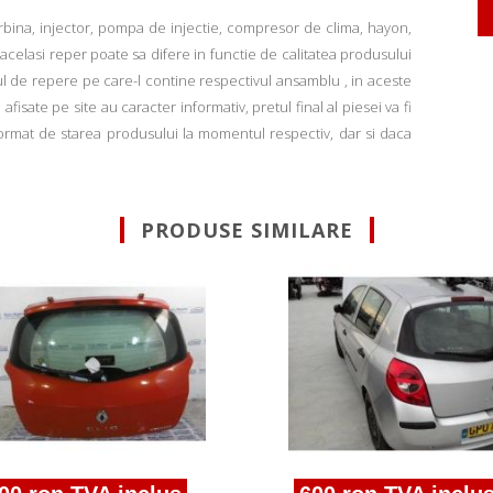
rbina, injector, pompa de injectie, compresor de clima, hayon,
u acelasi reper poate sa difere in functie de calitatea produsului
ul de repere pe care-l contine respectivul ansamblu , in aceste
fisate pe site au caracter informativ, pretul final al piesei va fi
informat de starea produsului la momentul respectiv, dar si daca
PRODUSE SIMILARE