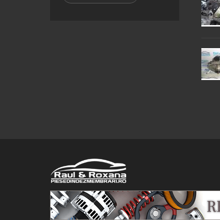
© 2016 Raul&Roxana SRL. Toate drepturile rezervate.