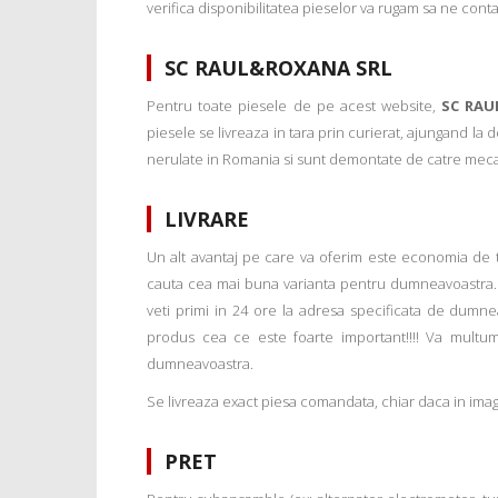
verifica disponibilitatea pieselor va rugam sa ne conta
SC RAUL&ROXANA SRL
Pentru toate piesele de pe acest website,
SC RAU
piesele se livreaza in tara prin curierat, ajungand la
nerulate in Romania si sunt demontate de catre mecanic
LIVRARE
Un alt avantaj pe care va oferim este economia de tim
cauta cea mai buna varianta pentru dumneavoastra. 
veti primi in 24 ore la adresa specificata de dumne
produs cea ce este foarte important!!!! Va multu
dumneavoastra.
Se livreaza exact piesa comandata, chiar daca in imagi
PRET