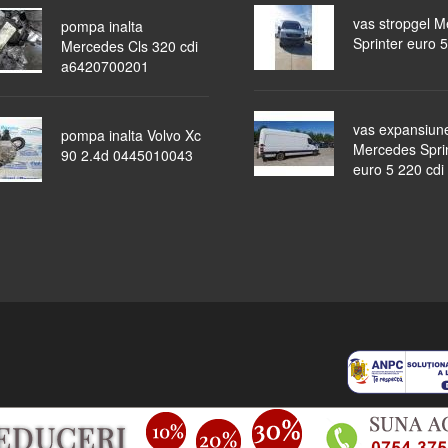
vas stropgel 
pompa inalta
Sprinter euro 5
Mercedes Cls 320 cdi
a6420700201
vas expansiun
pompa inalta Volvo Xc
Mercedes Spri
90 2.4d 0445010043
euro 5 220 cdi
piese auto
masini dezmembrate
ocazii
lichidari