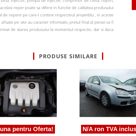
rbina, injector, pompa de injectie, compresor de clima, hayon,
u acelasi reper poate sa difere in functie de calitatea produsului
ul de repere pe care-l contine respectivul ansamblu , in aceste
fisate pe site au caracter informativ, pretul final al piesei va fi
informat de starea produsului la momentul respectiv, dar si daca
PRODUSE SIMILARE
a pentru Oferta!
N/A ron TVA inclus