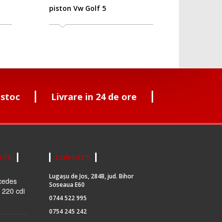
piston Vw Golf 5
 stoc
Livrare in 24 de ore
ATE
CONTACT
Lugașu de Jos, 284B, jud. Bihor
cedes
Soseaua E60
 220 cdi
0744 522 995
0754 245 242