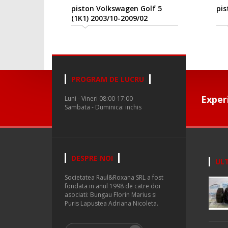
piston Volkswagen Golf 5
piston
(1K1) 2003/10-2009/02
PROGRAM DE LUCRU
Exper
Luni - Vineri 08:00-17:00
Sambata - Duminica: inchis
DESPRE NOI
ULT
Societatea Raul&Roxana SRL a fost
fondata in anul 1998 de catre doi
asociati: Bungau Florin Marius si
Puris Lapustea Adriana Nicoleta.