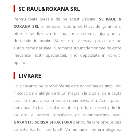
SC RAUL&ROXANA SRL
Pentru toate piesele de pe acest website,
SC RAUL &
ROXANA SRL
elibereaza factura, certificat de garantie si
piesele se livreaza in tara prin curierat, ajungand la
destinatie in maxim 24 de ore. Acestea provin de pe
autoturisme nerulate in Romania si sunt demontate de catre
mecanicii nostri specializati, fiind depozitate in conditii
optime.
LIVRARE
Un alt avantaj pe care va oferim este economia de timp. Veti
fi scutiti de a alerga de la un magazin la altul si de a cauta
cea mai buna varianta pentru dumneavoastra. Acum puteti
comanda din fata calculatorului, iar produsele le veti primi in
24 ore la adresa specificata de dumneavostra, aveti
GARANTIE SCRISA SI FACTURA
pentru fiecare produs cea
ce este foarte important!!!! Va multumim pentru alegerea