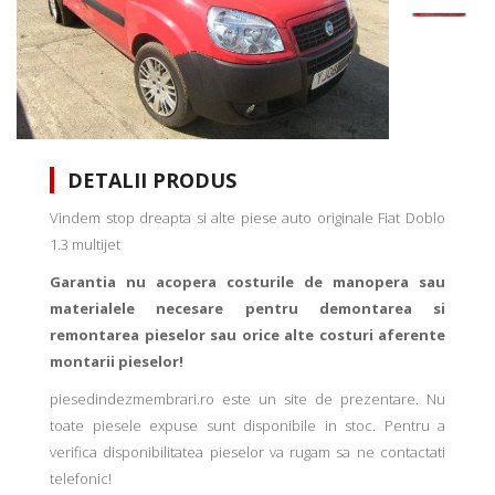
DETALII PRODUS
Vindem stop dreapta si alte piese auto originale Fiat Doblo
1.3 multijet
Garantia nu acopera costurile de manopera sau
materialele necesare pentru demontarea si
remontarea pieselor sau orice alte costuri aferente
montarii pieselor!
piesedindezmembrari.ro este un site de prezentare. Nu
toate piesele expuse sunt disponibile in stoc. Pentru a
verifica disponibilitatea pieselor va rugam sa ne contactati
telefonic!