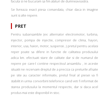
facuta si ne bucuram sa fim alaturi de dumneavoastra.
Se livreaza exact piesa comandata, chiar daca in imagine
sunt si alte repere.
PRET
Pentru subansamble (ex: alternator electromotor, turbina,
injector, pompa de injectie, compresor de clima, hayon,
interior, usa, haion, motor, suspensii...) pretul pentru acelasi
reper poate sa difere in functie de calitatea produsului
adica km. efectuati stare de calitate dar si de numarul de
repere pe care-l contine respectivul ansamblu , in aceste
situatii ne rezervam dreptul de a preciza ca preturile afisate
pe site au caracter informativ, pretul final al piesei va fi
stabilit in urma convorbirii telefonice cand veti fi informat de
starea produsului la momentul respectiv, dar si daca acel
produs mai este disponibil in stoc.