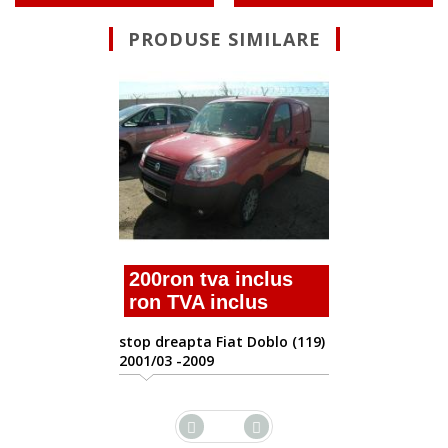
PRODUSE SIMILARE
Suna pentru 
stop dreapta Fiat D
2001/03 -2009
a inclus
nclus
iat Doblo (119)