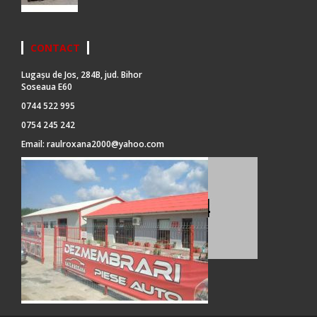
CONTACT
Lugașu de Jos, 284B, jud. Bihor
Soseaua E60
0744 522 995
0754 245 242
Email:
raulroxana2000@yahoo.com