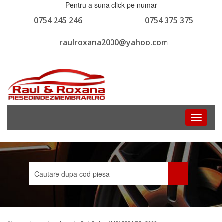
Pentru a suna click pe numar
0754 245 246
0754 375 375
raulroxana2000@yahoo.com
Toggle
navigati