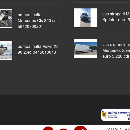
vas stropgel 
pompa inalta
Sprinter euro 5
Mercedes Cls 320 cdi
a6420700201
vas expansiun
pompa inalta Volvo Xc
Mercedes Spri
90 2.4d 0445010043
euro 5 220 cdi
piese auto
masini dezmembrate
ocazii
lichidari