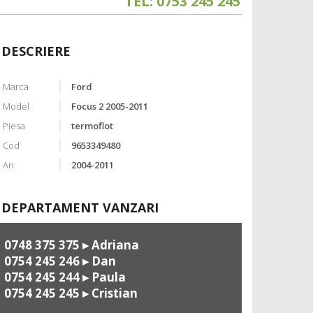
TEL: 0753 245 245
DESCRIERE
Marca
Ford
Model
Focus 2 2005-2011
Piesa
termoflot
Cod
9653349480
An
2004-2011
DEPARTAMENT VANZARI
0748 375 375
▸ Adriana
0754 245 246
▸ Dan
0754 245 244
▸ Paula
0754 245 245
▸ Cristian