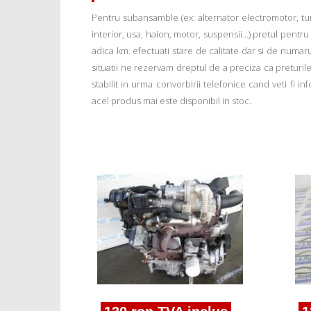
Pentru subansamble (ex: alternator electromotor, tu
interior, usa, haion, motor, suspensii...) pretul pentr
adica km. efectuati stare de calitate dar si de numar
situatii ne rezervam dreptul de a preciza ca preturile a
stabilit in urma convorbirii telefonice cand veti fi 
acel produs mai este disponibil in stoc.
ferta!
 2 1.8tdci