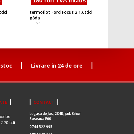
s
180 ron TVA inclus
tdci
termoflot Ford Focus 2 1.6tdci
g8da
 stoc
Livrare in 24 de ore
ATE
CONTACT
Lugașu de Jos, 284B, jud. Bihor
cedes
Soseaua E60
 220 cdi
0744 522 995