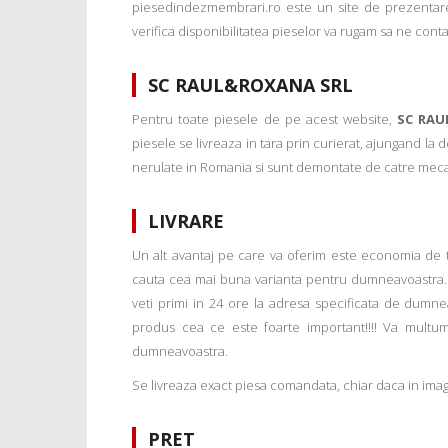
piesedindezmembrari.ro este un site de prezentare
verifica disponibilitatea pieselor va rugam sa ne conta
SC RAUL&ROXANA SRL
Pentru toate piesele de pe acest website,
SC RAU
piesele se livreaza in tara prin curierat, ajungand la
nerulate in Romania si sunt demontate de catre mecanic
LIVRARE
Un alt avantaj pe care va oferim este economia de tim
cauta cea mai buna varianta pentru dumneavoastra. 
veti primi in 24 ore la adresa specificata de dumne
produs cea ce este foarte important!!!! Va multu
dumneavoastra.
Se livreaza exact piesa comandata, chiar daca in imagi
PRET