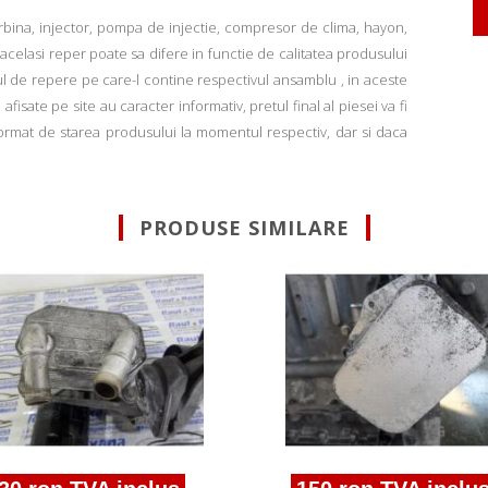
rbina, injector, pompa de injectie, compresor de clima, hayon,
u acelasi reper poate sa difere in functie de calitatea produsului
ul de repere pe care-l contine respectivul ansamblu , in aceste
fisate pe site au caracter informativ, pretul final al piesei va fi
informat de starea produsului la momentul respectiv, dar si daca
PRODUSE SIMILARE