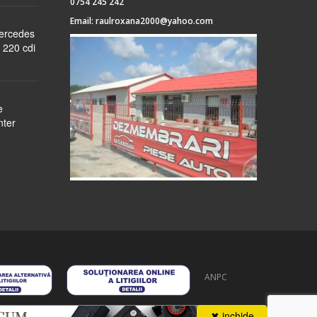
0754 245 242
Email:
raulroxana2000@yahoo.com
Mercedes
 220 cdi
e
nter
ANPC
 stoc
despre noi
formular cerere
autentificare
contact
✖ inchide