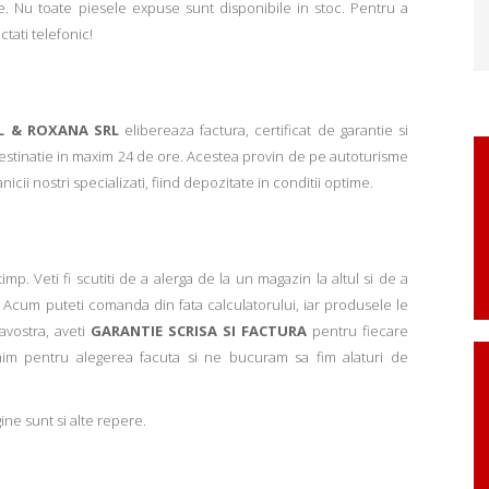
. Nu toate piesele expuse sunt disponibile in stoc. Pentru a
ctati telefonic!
L & ROXANA SRL
elibereaza factura, certificat de garantie si
 destinatie in maxim 24 de ore. Acestea provin de pe autoturisme
ii nostri specializati, fiind depozitate in conditii optime.
p. Veti fi scutiti de a alerga de la un magazin la altul si de a
Acum puteti comanda din fata calculatorului, iar produsele le
avostra, aveti
GARANTIE SCRISA SI FACTURA
pentru fiecare
mim pentru alegerea facuta si ne bucuram sa fim alaturi de
ne sunt si alte repere.