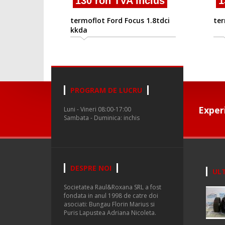
130 ron TVA inclus
1
termoflot Ford Focus 1.8tdci
ter
kkda
PROGRAM DE LUCRU
Exper
Luni - Vineri 08:00-17:00
Sambata - Duminica: inchis
DESPRE NOI
ULT
Societatea Raul&Roxana SRL a fost
fondata in anul 1998 de catre doi
asociati: Bungau Florin Marius si
Puris Lapustea Adriana Nicoleta.