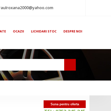
raulroxana2000@yahoo.com
ATE
OCAZII
LICHIDARI STOC
DESPRE NOI
Suna pentru oferta