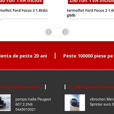
30 ron TVA inclus
150 ron TVA inclu
moflot Ford Focus 2 1.8tdci
termoflot Ford Focus 2 1.6
g8db
ienta de peste 20 ani
Peste 100000 piese pe
IMELE PIESE ADAUGATE
ULTIMELE MASINI ADAUG
pompa inalta Peugeot
vibrochen Mer
607 2.2hdi
Sprinter euro 5
0445010021