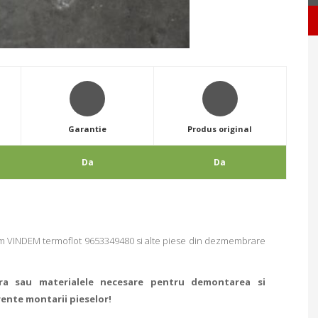
Garantie
Produs original
Da
Da
INDEM termoflot 9653349480 si alte piese din dezmembrare
ra sau materialele necesare pentru demontarea si
rente montarii pieselor!