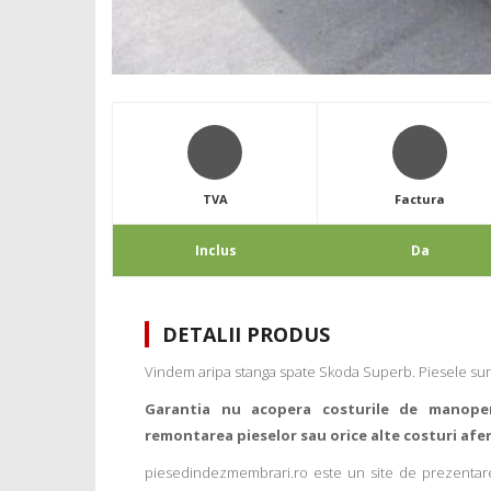
TVA
Factura
Inclus
Da
DETALII PRODUS
Vindem aripa stanga spate Skoda Superb. Piesele sunt
Garantia nu acopera costurile de manope
remontarea pieselor sau orice alte costuri afe
piesedindezmembrari.ro este un site de prezentare