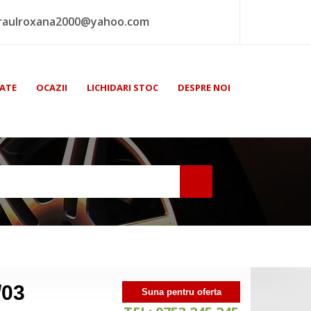
raulroxana2000@yahoo.com
ATE
OCAZII
LICHIDARI STOC
DESPRE NOI
/03
Suna pentru oferta