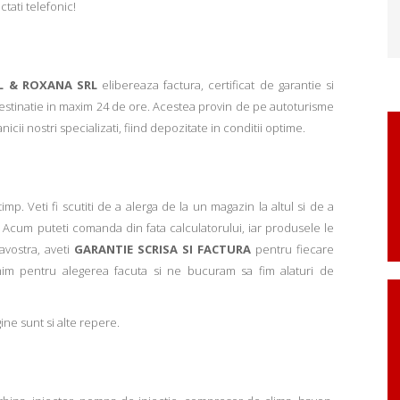
ctati telefonic!
L & ROXANA SRL
elibereaza factura, certificat de garantie si
 destinatie in maxim 24 de ore. Acestea provin de pe autoturisme
ii nostri specializati, fiind depozitate in conditii optime.
p. Veti fi scutiti de a alerga de la un magazin la altul si de a
Acum puteti comanda din fata calculatorului, iar produsele le
avostra, aveti
GARANTIE SCRISA SI FACTURA
pentru fiecare
mim pentru alegerea facuta si ne bucuram sa fim alaturi de
ne sunt si alte repere.