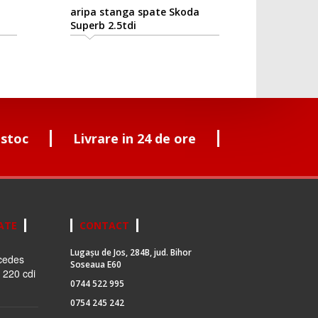
aripa stanga spate Skoda
Superb 2.5tdi
 stoc
Livrare in 24 de ore
ATE
CONTACT
Lugașu de Jos, 284B, jud. Bihor
cedes
Soseaua E60
 220 cdi
0744 522 995
0754 245 242