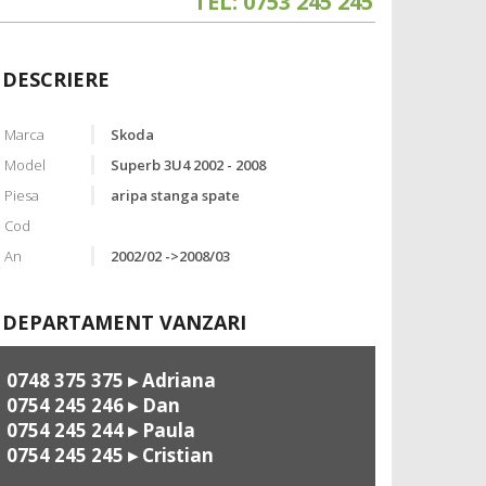
TEL: 0753 245 245
DESCRIERE
Marca
Skoda
Model
Superb 3U4 2002 - 2008
Piesa
aripa stanga spate
Cod
An
2002/02 ->2008/03
DEPARTAMENT VANZARI
0748 375 375
▸ Adriana
0754 245 246
▸ Dan
0754 245 244
▸ Paula
0754 245 245
▸ Cristian