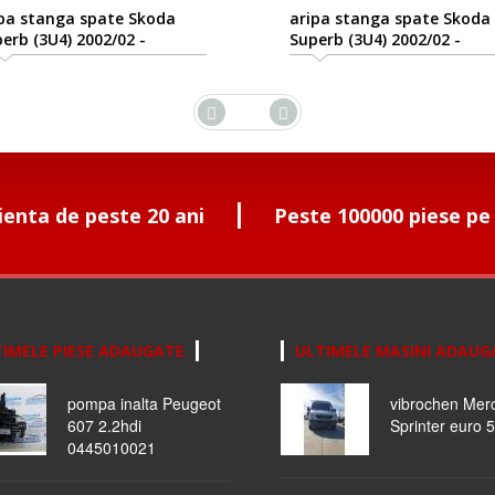
pa stanga spate Skoda
aripa stanga spate Skoda
erb (3U4) 2002/02 -
Superb (3U4) 2002/02 -
8/03
2008/03
ienta de peste 20 ani
Peste 100000 piese pe
IMELE PIESE ADAUGATE
ULTIMELE MASINI ADAUG
pompa inalta Peugeot
vibrochen Mer
607 2.2hdi
Sprinter euro 5
0445010021