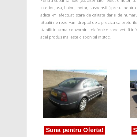
Pentru subansamble (ex: alternator electromotor, tu
interior, usa, haion, motor, suspensii...) pretul pentr
adica km. efectuati stare de calitate dar si de numar
situatii ne rezervam dreptul de a preciza ca preturile a
stabilit in urma convorbirii telefonice cand veti fi 
acel produs mai este disponibil in stoc.
ferta!
a spate
 1.8T
Suna pentru Oferta!
S