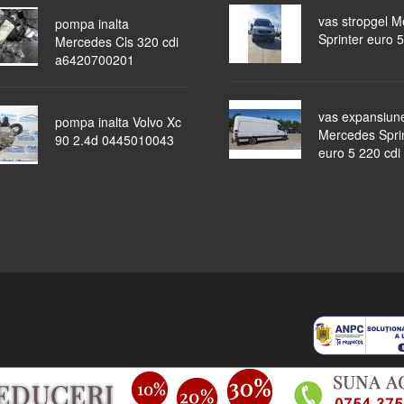
vas stropgel 
pompa inalta
Sprinter euro 5
Mercedes Cls 320 cdi
a6420700201
vas expansiun
pompa inalta Volvo Xc
Mercedes Spri
90 2.4d 0445010043
euro 5 220 cdi
piese auto
masini dezmembrate
ocazii
lichidari