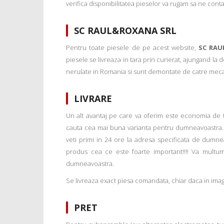
verifica disponibilitatea pieselor va rugam sa ne conta
SC RAUL&ROXANA SRL
Pentru toate piesele de pe acest website,
SC RAU
piesele se livreaza in tara prin curierat, ajungand la
nerulate in Romania si sunt demontate de catre mecanic
LIVRARE
Un alt avantaj pe care va oferim este economia de tim
cauta cea mai buna varianta pentru dumneavoastra. 
veti primi in 24 ore la adresa specificata de dumne
produs cea ce este foarte important!!!! Va multu
dumneavoastra.
Se livreaza exact piesa comandata, chiar daca in imagi
PRET