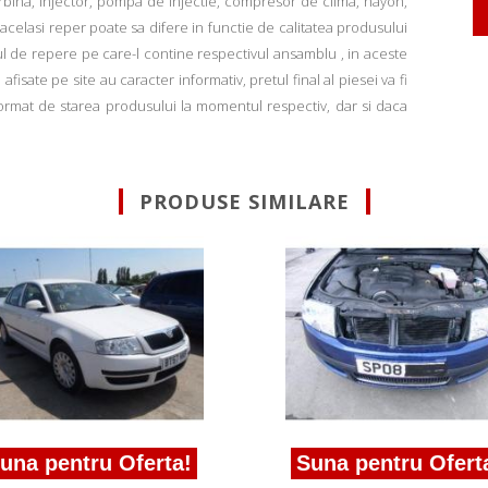
rbina, injector, pompa de injectie, compresor de clima, hayon,
u acelasi reper poate sa difere in functie de calitatea produsului
ul de repere pe care-l contine respectivul ansamblu , in aceste
fisate pe site au caracter informativ, pretul final al piesei va fi
informat de starea produsului la momentul respectiv, dar si daca
PRODUSE SIMILARE
una pentru Oferta!
Suna pentru Ofert