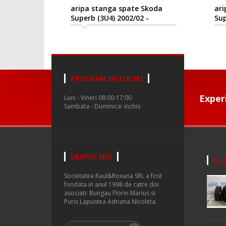
aripa stanga spate Skoda
ari
Superb (3U4) 2002/02 -
Sup
2008/03
200
PROGRAM DE LUCRU
Exper
Luni - Vineri 08:00-17:00
Sambata - Duminica: inchis
DESPRE NOI
ULT
Societatea Raul&Roxana SRL a fost
fondata in anul 1998 de catre doi
asociati: Bungau Florin Marius si
Puris Lapustea Adriana Nicoleta.