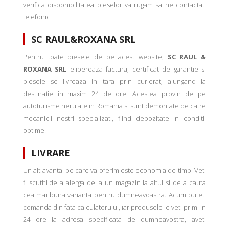
verifica disponibilitatea pieselor va rugam sa ne contactati
telefonic!
SC RAUL&ROXANA SRL
Pentru toate piesele de pe acest website,
SC RAUL &
ROXANA SRL
elibereaza factura, certificat de garantie si
piesele se livreaza in tara prin curierat, ajungand la
destinatie in maxim 24 de ore. Acestea provin de pe
autoturisme nerulate in Romania si sunt demontate de catre
mecanicii nostri specializati, fiind depozitate in conditii
optime.
LIVRARE
Un alt avantaj pe care va oferim este economia de timp. Veti
fi scutiti de a alerga de la un magazin la altul si de a cauta
cea mai buna varianta pentru dumneavoastra. Acum puteti
comanda din fata calculatorului, iar produsele le veti primi in
24 ore la adresa specificata de dumneavostra, aveti