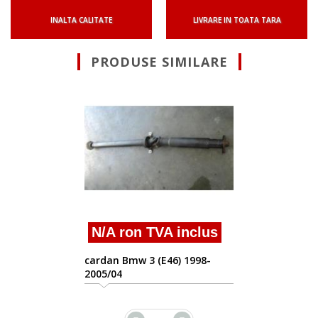
INALTA CALITATE
LIVRARE IN TOATA TARA
PRODUSE SIMILARE
Suna pentru Ofe
Vindem cardan Bmw 320
e46 cod 7523917
inclus
 1998-