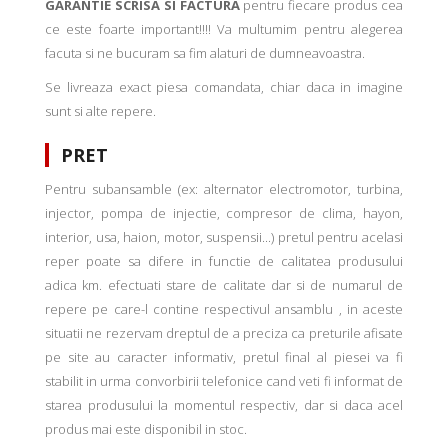
GARANTIE SCRISA SI FACTURA
pentru fiecare produs cea
ce este foarte important!!!! Va multumim pentru alegerea
facuta si ne bucuram sa fim alaturi de dumneavoastra.
Se livreaza exact piesa comandata, chiar daca in imagine
sunt si alte repere.
PRET
Pentru subansamble (ex: alternator electromotor, turbina,
injector, pompa de injectie, compresor de clima, hayon,
interior, usa, haion, motor, suspensii...) pretul pentru acelasi
reper poate sa difere in functie de calitatea produsului
adica km. efectuati stare de calitate dar si de numarul de
repere pe care-l contine respectivul ansamblu , in aceste
situatii ne rezervam dreptul de a preciza ca preturile afisate
pe site au caracter informativ, pretul final al piesei va fi
stabilit in urma convorbirii telefonice cand veti fi informat de
starea produsului la momentul respectiv, dar si daca acel
produs mai este disponibil in stoc.