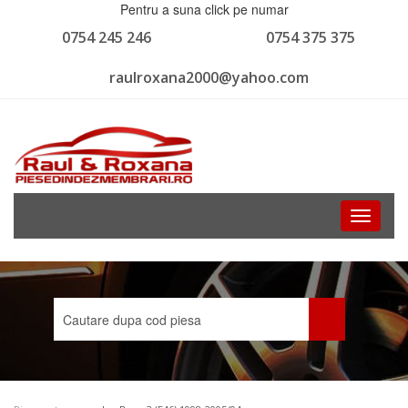
Pentru a suna click pe numar
0754 245 246
0754 375 375
raulroxana2000@yahoo.com
Toggle
navigati