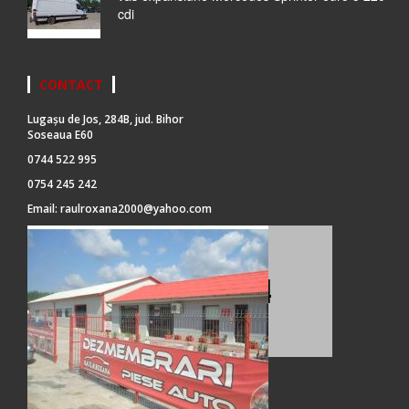
cdi
CONTACT
Lugașu de Jos, 284B, jud. Bihor
Soseaua E60
0744 522 995
0754 245 242
Email:
raulroxana2000@yahoo.com