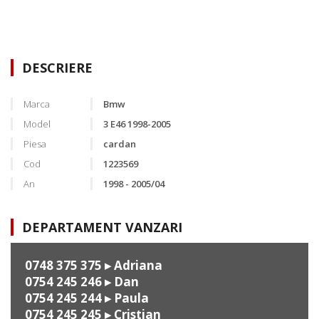
DESCRIERE
Marca
Bmw
Model
3 E46 1998-2005
Piesa
cardan
Cod
1223569
An
1998 - 2005/04
DEPARTAMENT VANZARI
0748 375 375
▸ Adriana
0754 245 246
▸ Dan
0754 245 244
▸ Paula
0754 245 245
▸ Cristian