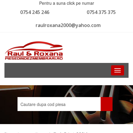
Pentru a suna click pe numar
0754 245 246
0754 375 375
raulroxana2000@yahoo.com
Toggle
navigati