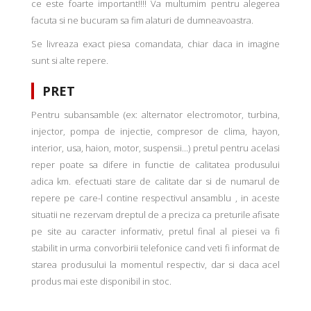
ce este foarte important!!!! Va multumim pentru alegerea
facuta si ne bucuram sa fim alaturi de dumneavoastra.
Se livreaza exact piesa comandata, chiar daca in imagine
sunt si alte repere.
PRET
Pentru subansamble (ex: alternator electromotor, turbina,
injector, pompa de injectie, compresor de clima, hayon,
interior, usa, haion, motor, suspensii...) pretul pentru acelasi
reper poate sa difere in functie de calitatea produsului
adica km. efectuati stare de calitate dar si de numarul de
repere pe care-l contine respectivul ansamblu , in aceste
situatii ne rezervam dreptul de a preciza ca preturile afisate
pe site au caracter informativ, pretul final al piesei va fi
stabilit in urma convorbirii telefonice cand veti fi informat de
starea produsului la momentul respectiv, dar si daca acel
produs mai este disponibil in stoc.