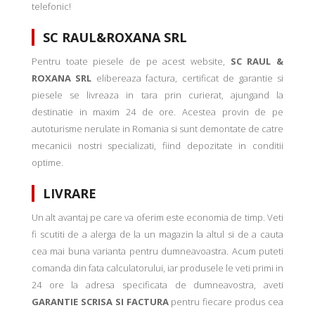
telefonic!
SC RAUL&ROXANA SRL
Pentru toate piesele de pe acest website,
SC RAUL &
ROXANA SRL
elibereaza factura, certificat de garantie si
piesele se livreaza in tara prin curierat, ajungand la
destinatie in maxim 24 de ore. Acestea provin de pe
autoturisme nerulate in Romania si sunt demontate de catre
mecanicii nostri specializati, fiind depozitate in conditii
optime.
LIVRARE
Un alt avantaj pe care va oferim este economia de timp. Veti
fi scutiti de a alerga de la un magazin la altul si de a cauta
cea mai buna varianta pentru dumneavoastra. Acum puteti
comanda din fata calculatorului, iar produsele le veti primi in
24 ore la adresa specificata de dumneavostra, aveti
GARANTIE SCRISA SI FACTURA
pentru fiecare produs cea