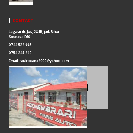
CONTACT
Lugașu de Jos, 284B, jud. Bihor
Soseaua E60
0744 522 995
0754 245 242
Email:
raulroxana2000@yahoo.com