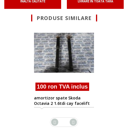
INALTA CALITATE
LIVRARE IN TOATA TARA
PRODUSE SIMILARE
50 ron TVA i
telescop spate Sko
2.0tdi cod 1k05120
VA inclus
te Skoda
i cay facelift