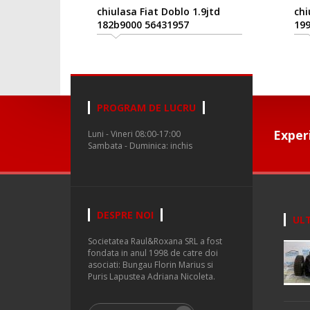
chiulasa Fiat Doblo 1.9jtd
chi
182b9000 56431957
19
PROGRAM DE LUCRU
Exper
Luni - Vineri 08:00-17:00
Sambata - Duminica: inchis
DESPRE NOI
ULT
Societatea Raul&Roxana SRL a fost
fondata in anul 1998 de catre doi
asociati: Bungau Florin Marius si
Puris Lapustea Adriana Nicoleta.