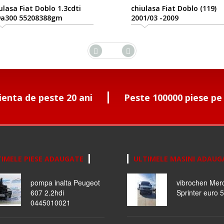
ulasa Fiat Doblo 1.3cdti
chiulasa Fiat Doblo (119)
9a300 55208388gm
2001/03 -2009
ienta de peste 20 ani
Peste 100000 piese pe
IMELE PIESE ADAUGATE
ULTIMELE MASINI ADAUG
pompa inalta Peugeot
vibrochen Mer
607 2.2hdi
Sprinter euro 5
0445010021