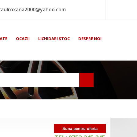
raulroxana2000@yahoo.com
ATE
OCAZII
LICHIDARI STOC
DESPRE NOI
Suna pentru oferta