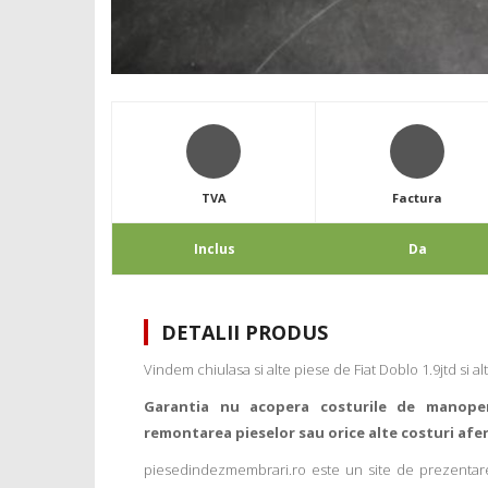
TVA
Factura
Inclus
Da
DETALII PRODUS
Vindem chiulasa si alte piese de Fiat Doblo 1.9jtd si al
Garantia nu acopera costurile de manope
remontarea pieselor sau orice alte costuri afe
piesedindezmembrari.ro este un site de prezentare