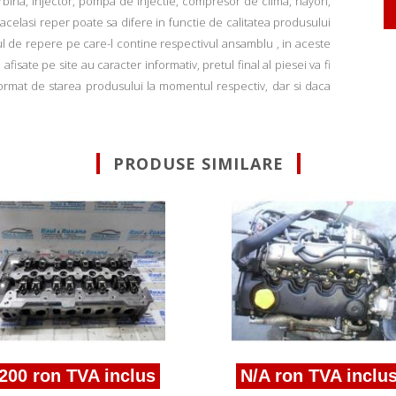
rbina, injector, pompa de injectie, compresor de clima, hayon,
u acelasi reper poate sa difere in functie de calitatea produsului
ul de repere pe care-l contine respectivul ansamblu , in aceste
fisate pe site au caracter informativ, pretul final al piesei va fi
informat de starea produsului la momentul respectiv, dar si daca
PRODUSE SIMILARE
200 ron TVA inclus
N/A ron TVA inclu