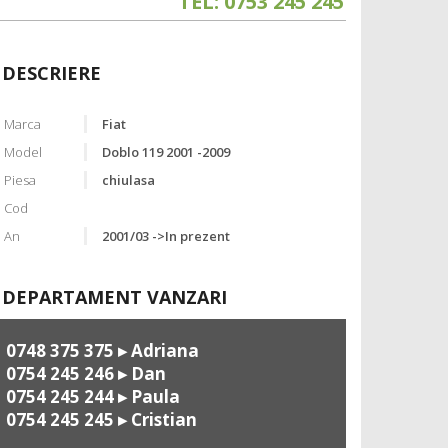
TEL: 0753 245 245
DESCRIERE
Marca
Fiat
Model
Doblo 119 2001 -2009
Piesa
chiulasa
Cod
An
2001/03 ->In prezent
DEPARTAMENT VANZARI
0748 375 375
▸ Adriana
0754 245 246
▸ Dan
0754 245 244
▸ Paula
0754 245 245
▸ Cristian