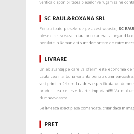
verifica disponibilitatea pieselor va rugam sa ne conta
SC RAUL&ROXANA SRL
Pentru toate piesele de pe acest website,
SC RAU
piesele se livreaza in tara prin curierat, ajungand la
nerulate in Romania si sunt demontate de catre mecanic
LIVRARE
Un alt avantaj pe care va oferim este economia de tim
cauta cea mai buna varianta pentru dumneavoastra. 
veti primi in 24 ore la adresa specificata de dumne
produs cea ce este foarte important!!!! Va multu
dumneavoastra.
Se livreaza exact piesa comandata, chiar daca in imagi
PRET