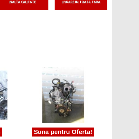
INALTA CALITATE
LIVRARE IN TOATA TARA
Suna 
chiulasa 
s
Suna pentru Oferta!