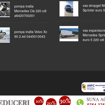
vas stropgel 
pompa inalta
Sprinter euro 5
Mercedes Cls 320 cdi
a6420700201
vas expansiun
pompa inalta Volvo Xc
Mercedes Spri
90 2.4d 0445010043
euro 5 220 cdi
piese auto
masini dezmembrate
ocazii
lichidari