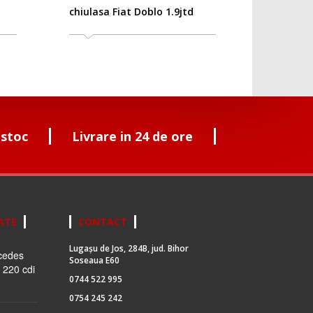
chiulasa Fiat Doblo 1.9jtd
 stoc
Livrare in 24 de ore
ATE
CONTACT
Lugașu de Jos, 284B, jud. Bihor
cedes
Soseaua E60
 220 cdi
0744 522 995
0754 245 242