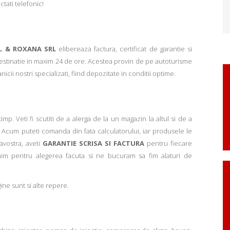
ctati telefonic!
L & ROXANA SRL
elibereaza factura, certificat de garantie si
 destinatie in maxim 24 de ore. Acestea provin de pe autoturisme
ii nostri specializati, fiind depozitate in conditii optime.
p. Veti fi scutiti de a alerga de la un magazin la altul si de a
Acum puteti comanda din fata calculatorului, iar produsele le
avostra, aveti
GARANTIE SCRISA SI FACTURA
pentru fiecare
mim pentru alegerea facuta si ne bucuram sa fim alaturi de
ne sunt si alte repere.