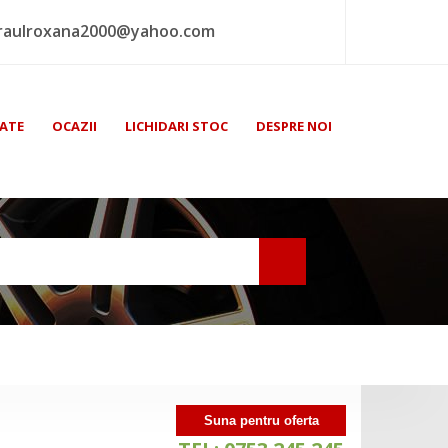
raulroxana2000@yahoo.com
ATE
OCAZII
LICHIDARI STOC
DESPRE NOI
Suna pentru oferta