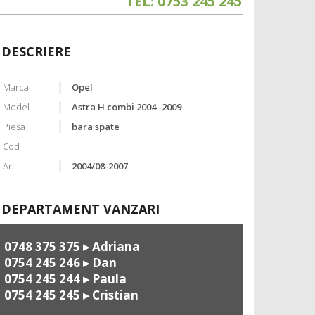
TEL: 0753 245 245
DESCRIERE
Marca
Opel
Model
Astra H combi 2004 -2009
Piesa
bara spate
Cod
An
2004/08-2007
DEPARTAMENT VANZARI
0748 375 375
▸ Adriana
0754 245 246
▸ Dan
0754 245 244
▸ Paula
0754 245 245
▸ Cristian