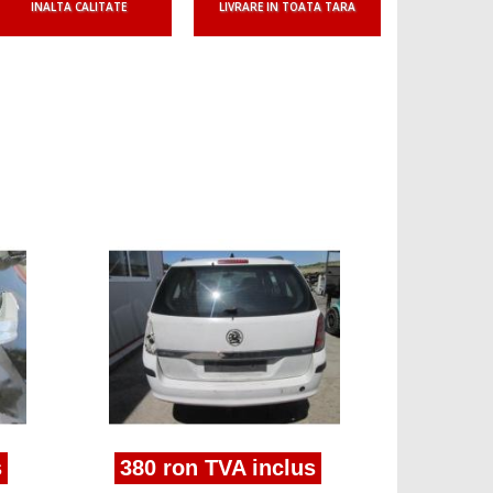
INALTA CALITATE
LIVRARE IN TOATA TARA
380 r
bara spat
1.7cdti z
380 ron TVA inclus