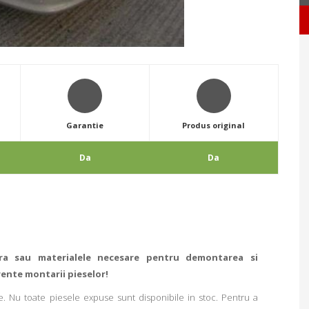
Garantie
Produs original
Da
Da
ra sau materialele necesare pentru demontarea si
rente montarii pieselor!
. Nu toate piesele expuse sunt disponibile in stoc. Pentru a