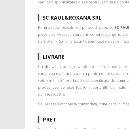
verifica disponibilitatea pieselor va rugam sa ne conta
SC RAUL&ROXANA SRL
Pentru toate piesele de pe acest website,
SC RAU
piesele se livreaza in tara prin curierat, ajungand la
nerulate in Romania si sunt demontate de catre mecanic
LIVRARE
Un alt avantaj pe care va oferim este economia de tim
cauta cea mai buna varianta pentru dumneavoastra. 
veti primi in 24 ore la adresa specificata de dumne
produs cea ce este foarte important!!!! Va multu
dumneavoastra.
Se livreaza exact piesa comandata, chiar daca in imagi
PRET