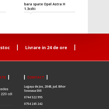
bara spate Opel Astra H
1.3cdti
 stoc
Livrare in 24 de ore
ATE
CONTACT
Lugașu de Jos, 284B, jud. Bihor
cedes
Soseaua E60
 220 cdi
0744 522 995
0754 245 242