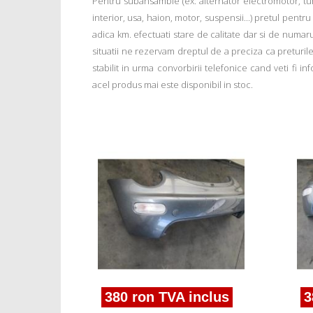
Pentru subansamble (ex: alternator electromotor, tu
interior, usa, haion, motor, suspensii...) pretul pentr
adica km. efectuati stare de calitate dar si de numar
situatii ne rezervam dreptul de a preciza ca preturile a
stabilit in urma convorbirii telefonice cand veti fi 
acel produs mai este disponibil in stoc.
clus
a H
380 ron TVA inclus
3