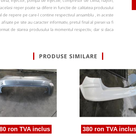
rbina, injector, pompa de injectie, compresor de clima, hayon,
u acelasi reper poate sa difere in functie de calitatea produsului
ul de repere pe care-l contine respectivul ansamblu , in aceste
fisate pe site au caracter informativ, pretul final al piesei va fi
informat de starea produsului la momentul respectiv, dar si daca
PRODUSE SIMILARE
80 ron TVA inclus
380 ron TVA inclus