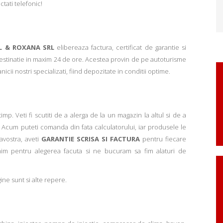
ctati telefonic!
L & ROXANA SRL
elibereaza factura, certificat de garantie si
 destinatie in maxim 24 de ore. Acestea provin de pe autoturisme
ii nostri specializati, fiind depozitate in conditii optime.
p. Veti fi scutiti de a alerga de la un magazin la altul si de a
Acum puteti comanda din fata calculatorului, iar produsele le
avostra, aveti
GARANTIE SCRISA SI FACTURA
pentru fiecare
mim pentru alegerea facuta si ne bucuram sa fim alaturi de
ne sunt si alte repere.