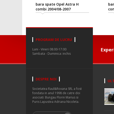
bara spate Opel Astra H
bar
combi 2004/08-2007
com
PROGRAM DE LUCRU
Exper
Luni - Vineri 08:00-17:00
Sambata - Duminica: inchis
DESPRE NOI
ULT
Societatea Raul&Roxana SRL a fost
fondata in anul 1998 de catre doi
asociati: Bungau Florin Marius si
Puris Lapustea Adriana Nicoleta.