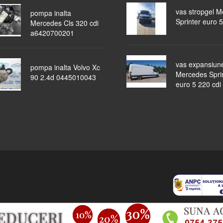
vas stropgel 
pompa inalta
Sprinter euro 5
Mercedes Cls 320 cdi
a6420700201
vas expansiun
pompa inalta Volvo Xc
Mercedes Spri
90 2.4d 0445010043
euro 5 220 cdi
piese auto
masini dezmembrate
ocazii
lichidari