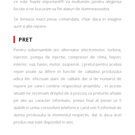
ce este foarte important!!!! Va multumim pentru alegerea
facuta si ne bucuram sa fim alaturi de dumneavoastra.
Se livreaza exact piesa comandata, chiar daca in imagine
sunt si alte repere.
PRET
Pentru subansamble (ex: alternator electromotor, turbina,
injector, pompa de injectie, compresor de clima, hayon,
interior, usa, haion, motor, suspensii...) pretul pentru acelasi
reper poate sa difere in functie de calitatea produsului
adica km. efectuati stare de calitate dar si de numarul de
repere pe care-l contine respectivul ansamblu , in aceste
situatii ne rezervam dreptul de a preciza ca preturile afisate
pe site au caracter informativ, pretul final al piesei va fi
stabilit in urma convorbirii telefonice cand veti fi informat de
starea produsului la momentul respectiv, dar si daca acel
produs mai este disponibil in stoc.