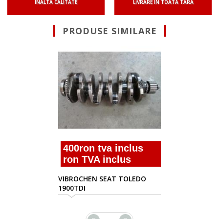
INALTA CALITATE
LIVRARE IN TOATA TARA
PRODUSE SIMILARE
Suna pentru Oferta!
vibrochen seat toledo 1900td
alh
O