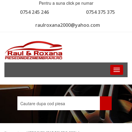
Pentru a suna click pe numar
0754 245 246
0754 375 375
raulroxana2000@yahoo.com
Toggle
navigati