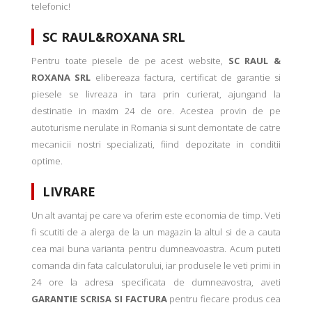
telefonic!
SC RAUL&ROXANA SRL
Pentru toate piesele de pe acest website,
SC RAUL &
ROXANA SRL
elibereaza factura, certificat de garantie si
piesele se livreaza in tara prin curierat, ajungand la
destinatie in maxim 24 de ore. Acestea provin de pe
autoturisme nerulate in Romania si sunt demontate de catre
mecanicii nostri specializati, fiind depozitate in conditii
optime.
LIVRARE
Un alt avantaj pe care va oferim este economia de timp. Veti
fi scutiti de a alerga de la un magazin la altul si de a cauta
cea mai buna varianta pentru dumneavoastra. Acum puteti
comanda din fata calculatorului, iar produsele le veti primi in
24 ore la adresa specificata de dumneavostra, aveti
GARANTIE SCRISA SI FACTURA
pentru fiecare produs cea