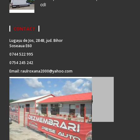
cdi
CONTACT
Lugașu de Jos, 284B, jud. Bihor
Soseaua E60
0744 522 995
0754 245 242
Email:
raulroxana2000@yahoo.com