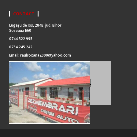
CONTACT
Lugașu de Jos, 284B, jud. Bihor
Soseaua E60
0744 522 995
0754 245 242
Email:
raulroxana2000@yahoo.com