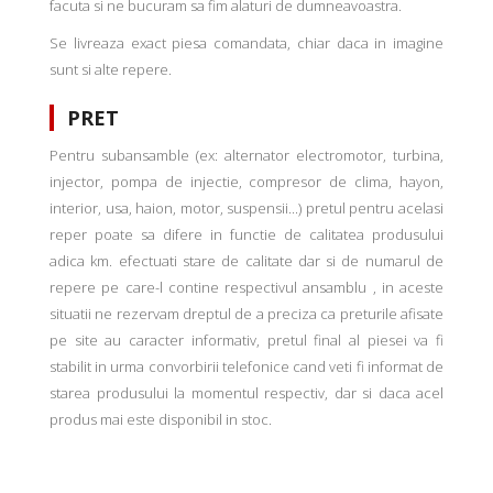
facuta si ne bucuram sa fim alaturi de dumneavoastra.
Se livreaza exact piesa comandata, chiar daca in imagine
sunt si alte repere.
PRET
Pentru subansamble (ex: alternator electromotor, turbina,
injector, pompa de injectie, compresor de clima, hayon,
interior, usa, haion, motor, suspensii...) pretul pentru acelasi
reper poate sa difere in functie de calitatea produsului
adica km. efectuati stare de calitate dar si de numarul de
repere pe care-l contine respectivul ansamblu , in aceste
situatii ne rezervam dreptul de a preciza ca preturile afisate
pe site au caracter informativ, pretul final al piesei va fi
stabilit in urma convorbirii telefonice cand veti fi informat de
starea produsului la momentul respectiv, dar si daca acel
produs mai este disponibil in stoc.