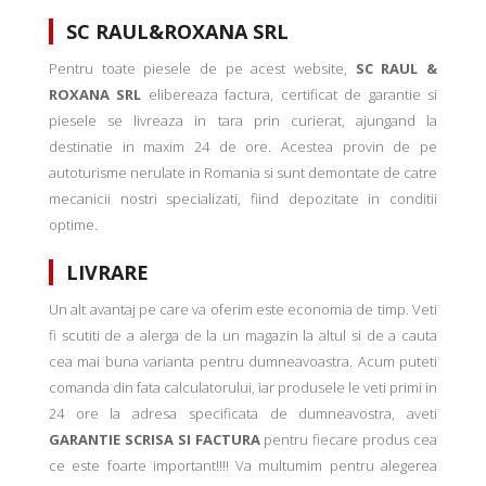
SC RAUL&ROXANA SRL
Pentru toate piesele de pe acest website,
SC RAUL &
ROXANA SRL
elibereaza factura, certificat de garantie si
piesele se livreaza in tara prin curierat, ajungand la
destinatie in maxim 24 de ore. Acestea provin de pe
autoturisme nerulate in Romania si sunt demontate de catre
mecanicii nostri specializati, fiind depozitate in conditii
optime.
LIVRARE
Un alt avantaj pe care va oferim este economia de timp. Veti
fi scutiti de a alerga de la un magazin la altul si de a cauta
cea mai buna varianta pentru dumneavoastra. Acum puteti
comanda din fata calculatorului, iar produsele le veti primi in
24 ore la adresa specificata de dumneavostra, aveti
GARANTIE SCRISA SI FACTURA
pentru fiecare produs cea
ce este foarte important!!!! Va multumim pentru alegerea