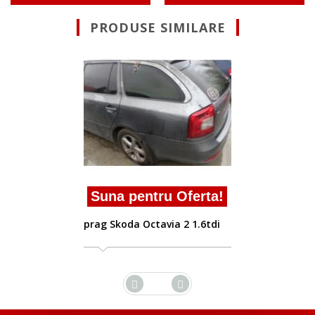
PRODUSE SIMILARE
Suna pentru Oferta
prag Skoda Octavia 2 (1Z3)
2004/02-2013
rta!
.6tdi