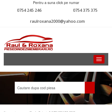
Pentru a suna click pe numar
0754 245 246
0754 375 375
raulroxana2000@yahoo.com
Toggle
navigati