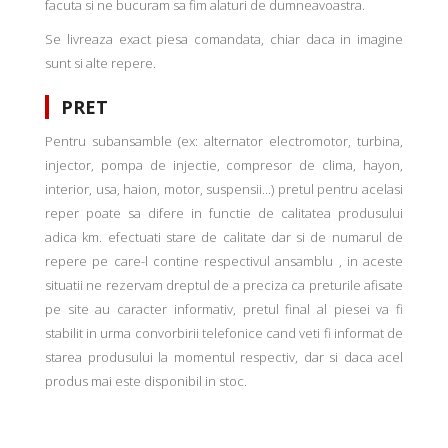
facuta si ne bucuram sa fim alaturi de dumneavoastra.
Se livreaza exact piesa comandata, chiar daca in imagine
sunt si alte repere.
PRET
Pentru subansamble (ex: alternator electromotor, turbina,
injector, pompa de injectie, compresor de clima, hayon,
interior, usa, haion, motor, suspensii...) pretul pentru acelasi
reper poate sa difere in functie de calitatea produsului
adica km. efectuati stare de calitate dar si de numarul de
repere pe care-l contine respectivul ansamblu , in aceste
situatii ne rezervam dreptul de a preciza ca preturile afisate
pe site au caracter informativ, pretul final al piesei va fi
stabilit in urma convorbirii telefonice cand veti fi informat de
starea produsului la momentul respectiv, dar si daca acel
produs mai este disponibil in stoc.