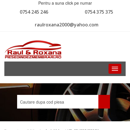
Pentru a suna click pe numar
0754 245 246
0754 375 375
raulroxana2000@yahoo.com
Toggle
navigati