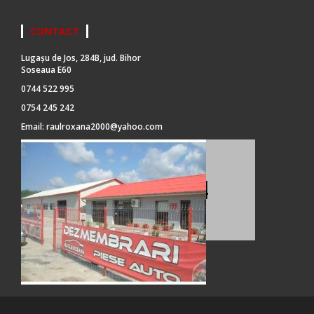
CONTACT
Lugașu de Jos, 284B, jud. Bihor
Soseaua E60
0744 522 995
0754 245 242
Email:
raulroxana2000@yahoo.com