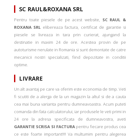
SC RAUL&ROXANA SRL
Pentru toate piesele de pe acest website,
SC RAUL &
ROXANA SRL
elibereaza factura, certificat de garantie si
piesele se livreaza in tara prin curierat, ajungand la
destinatie in maxim 24 de ore. Acestea provin de pe
autoturisme nerulate in Romania si sunt demontate de catre
mecanicii nostri specializati, fiind depozitate in conditii
optime.
LIVRARE
Un alt avantaj pe care va oferim este economia de timp. Veti
fi scutiti de a alerga de la un magazin la altul si de a cauta
cea mai buna varianta pentru dumneavoastra. Acum puteti
comanda din fata calculatorului, iar produsele le veti primi in
24 ore la adresa specificata de dumneavostra, aveti
GARANTIE SCRISA SI FACTURA
pentru fiecare produs cea
ce este foarte important!!!! Va multumim pentru alegerea