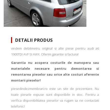
DETALII PRODUS
vindem debitmetru original si alte piese pentru audi a6
1900TDI AVF SI AWX. Oferim garantie si factura!
Garantia nu acopera costurile de manopera sau
materialele necesare pentru demontarea si
remontarea pieselor sau orice alte costuri aferente
montarii pieselor!
piesedindezmembrari.ro este un site de prezentare. Nu
toate piesele expuse sunt disponibile in stoc. Pentru a
verifica disponibilitatea pieselor va rugam sa ne contactati
telefonic!