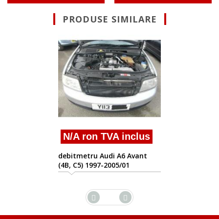
PRODUSE SIMILARE
Suna pentru Ofe
debitmetru Audi A6 Av
(4B, C5) 1997-2005/01
inclus
 Avant
01