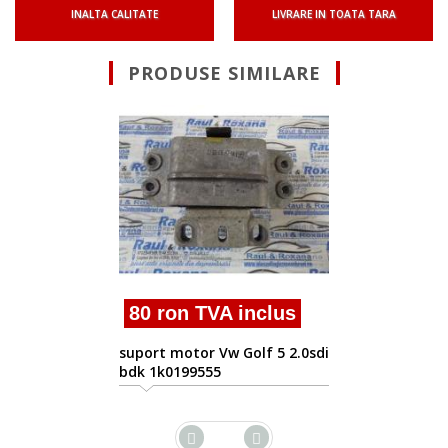
INALTA CALITATE
LIVRARE IN TOATA TARA
PRODUSE SIMILARE
40 ron TVA inclus
suport motor Vw Golf 5 2
03g199207a
lus
 5 2.0sdi