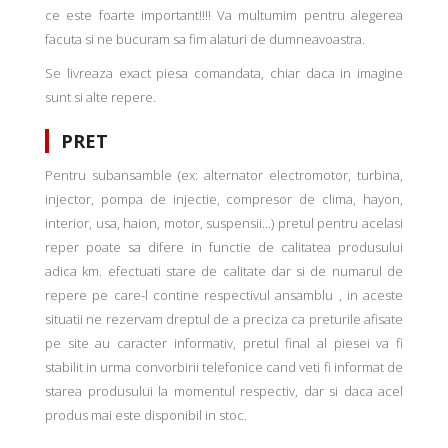
ce este foarte important!!!! Va multumim pentru alegerea
facuta si ne bucuram sa fim alaturi de dumneavoastra.
Se livreaza exact piesa comandata, chiar daca in imagine
sunt si alte repere.
PRET
Pentru subansamble (ex: alternator electromotor, turbina,
injector, pompa de injectie, compresor de clima, hayon,
interior, usa, haion, motor, suspensii...) pretul pentru acelasi
reper poate sa difere in functie de calitatea produsului
adica km. efectuati stare de calitate dar si de numarul de
repere pe care-l contine respectivul ansamblu , in aceste
situatii ne rezervam dreptul de a preciza ca preturile afisate
pe site au caracter informativ, pretul final al piesei va fi
stabilit in urma convorbirii telefonice cand veti fi informat de
starea produsului la momentul respectiv, dar si daca acel
produs mai este disponibil in stoc.