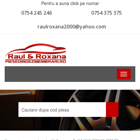
Pentru a suna click pe numar
0754 245 246
0754 375 375
raulroxana2000@yahoo.com
Toggle
navigati