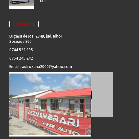
cdi
CONTACT
Lugașu de Jos, 284B, jud. Bihor
Soseaua E60
0744 522 995
0754 245 242
Email:
raulroxana2000@yahoo.com