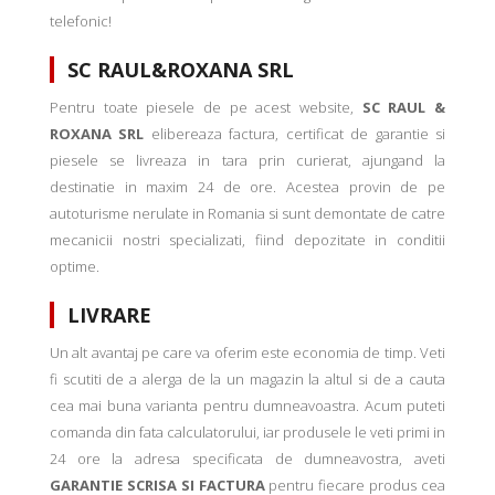
telefonic!
SC RAUL&ROXANA SRL
Pentru toate piesele de pe acest website,
SC RAUL &
ROXANA SRL
elibereaza factura, certificat de garantie si
piesele se livreaza in tara prin curierat, ajungand la
destinatie in maxim 24 de ore. Acestea provin de pe
autoturisme nerulate in Romania si sunt demontate de catre
mecanicii nostri specializati, fiind depozitate in conditii
optime.
LIVRARE
Un alt avantaj pe care va oferim este economia de timp. Veti
fi scutiti de a alerga de la un magazin la altul si de a cauta
cea mai buna varianta pentru dumneavoastra. Acum puteti
comanda din fata calculatorului, iar produsele le veti primi in
24 ore la adresa specificata de dumneavostra, aveti
GARANTIE SCRISA SI FACTURA
pentru fiecare produs cea