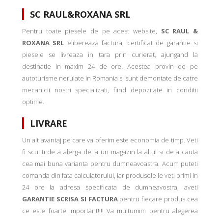
SC RAUL&ROXANA SRL
Pentru toate piesele de pe acest website,
SC RAUL &
ROXANA SRL
elibereaza factura, certificat de garantie si
piesele se livreaza in tara prin curierat, ajungand la
destinatie in maxim 24 de ore. Acestea provin de pe
autoturisme nerulate in Romania si sunt demontate de catre
mecanicii nostri specializati, fiind depozitate in conditii
optime.
LIVRARE
Un alt avantaj pe care va oferim este economia de timp. Veti
fi scutiti de a alerga de la un magazin la altul si de a cauta
cea mai buna varianta pentru dumneavoastra. Acum puteti
comanda din fata calculatorului, iar produsele le veti primi in
24 ore la adresa specificata de dumneavostra, aveti
GARANTIE SCRISA SI FACTURA
pentru fiecare produs cea
ce este foarte important!!!! Va multumim pentru alegerea