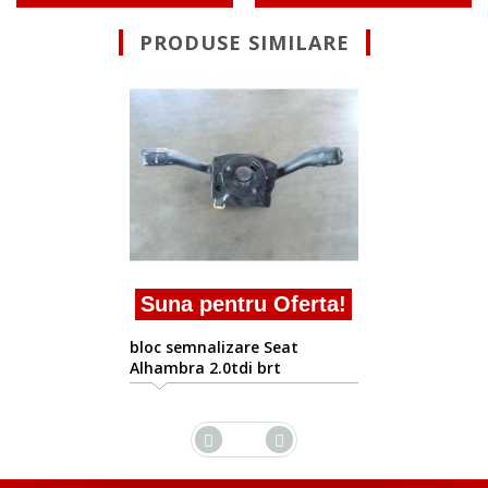
PRODUSE SIMILARE
Suna pentr
bloc semnalizare
Alhambra 1.9tdi
ntru Oferta!
zare Seat
tdi brt