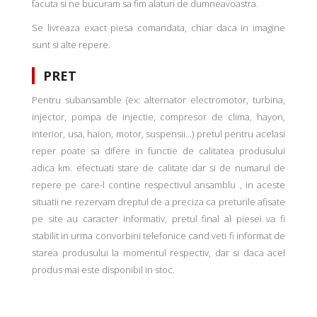
facuta si ne bucuram sa fim alaturi de dumneavoastra.
Se livreaza exact piesa comandata, chiar daca in imagine
sunt si alte repere.
PRET
Pentru subansamble (ex: alternator electromotor, turbina,
injector, pompa de injectie, compresor de clima, hayon,
interior, usa, haion, motor, suspensii...) pretul pentru acelasi
reper poate sa difere in functie de calitatea produsului
adica km. efectuati stare de calitate dar si de numarul de
repere pe care-l contine respectivul ansamblu , in aceste
situatii ne rezervam dreptul de a preciza ca preturile afisate
pe site au caracter informativ, pretul final al piesei va fi
stabilit in urma convorbirii telefonice cand veti fi informat de
starea produsului la momentul respectiv, dar si daca acel
produs mai este disponibil in stoc.