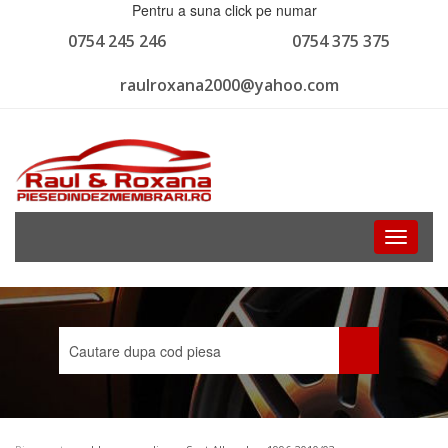
Pentru a suna click pe numar
0754 245 246
0754 375 375
raulroxana2000@yahoo.com
Toggle
navigati