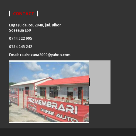
CONTACT
Lugașu de Jos, 284B, jud. Bihor
Soseaua E60
0744 522 995
0754 245 242
Email:
raulroxana2000@yahoo.com