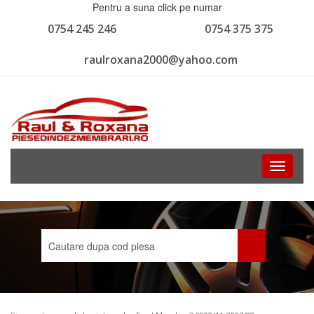
Pentru a suna click pe numar
0754 245 246
0754 375 375
raulroxana2000@yahoo.com
Toggle
navigati