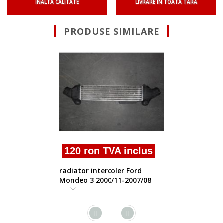
INALTA CALITATE
LIVRARE IN TOATA TARA
PRODUSE SIMILARE
Suna pent
radiator inter
mondeo 2.0tdc
n TVA inclus
ntercoler Ford
2000/11-2007/08