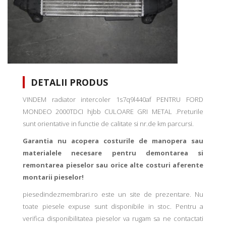
DETALII PRODUS
VINDEM radiator intercoler 1s7q9l440af PENTRU FORD
MONDEO 2000TDCI hjbb CULOARE GRI METAL .Preturile
sunt orientative in functie de calitate si nr.de km parcursi.
Garantia nu acopera costurile de manopera sau
materialele necesare pentru demontarea si
remontarea pieselor sau orice alte costuri aferente
montarii pieselor!
piesedindezmembrari.ro este un site de prezentare. Nu
toate piesele expuse sunt disponibile in stoc. Pentru a
verifica disponibilitatea pieselor va rugam sa ne contactati