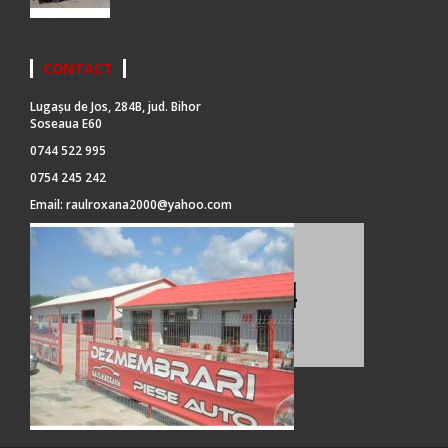
CONTACT
Lugașu de Jos, 284B, jud. Bihor
Soseaua E60
0744 522 995
0754 245 242
Email:
raulroxana2000@yahoo.com