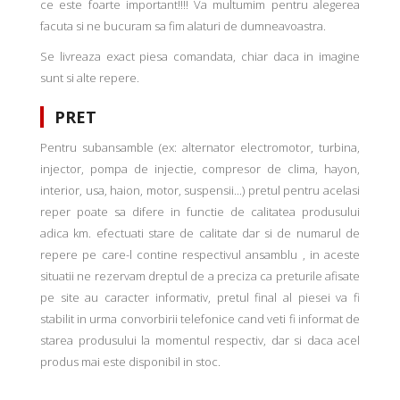
ce este foarte important!!!! Va multumim pentru alegerea
facuta si ne bucuram sa fim alaturi de dumneavoastra.
Se livreaza exact piesa comandata, chiar daca in imagine
sunt si alte repere.
PRET
Pentru subansamble (ex: alternator electromotor, turbina,
injector, pompa de injectie, compresor de clima, hayon,
interior, usa, haion, motor, suspensii...) pretul pentru acelasi
reper poate sa difere in functie de calitatea produsului
adica km. efectuati stare de calitate dar si de numarul de
repere pe care-l contine respectivul ansamblu , in aceste
situatii ne rezervam dreptul de a preciza ca preturile afisate
pe site au caracter informativ, pretul final al piesei va fi
stabilit in urma convorbirii telefonice cand veti fi informat de
starea produsului la momentul respectiv, dar si daca acel
produs mai este disponibil in stoc.