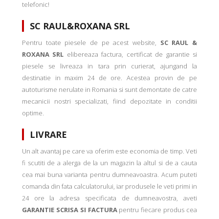
telefonic!
SC RAUL&ROXANA SRL
Pentru toate piesele de pe acest website,
SC RAUL &
ROXANA SRL
elibereaza factura, certificat de garantie si
piesele se livreaza in tara prin curierat, ajungand la
destinatie in maxim 24 de ore. Acestea provin de pe
autoturisme nerulate in Romania si sunt demontate de catre
mecanicii nostri specializati, fiind depozitate in conditii
optime.
LIVRARE
Un alt avantaj pe care va oferim este economia de timp. Veti
fi scutiti de a alerga de la un magazin la altul si de a cauta
cea mai buna varianta pentru dumneavoastra. Acum puteti
comanda din fata calculatorului, iar produsele le veti primi in
24 ore la adresa specificata de dumneavostra, aveti
GARANTIE SCRISA SI FACTURA
pentru fiecare produs cea