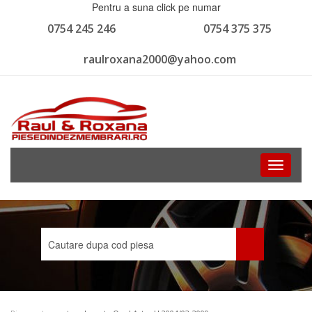
Pentru a suna click pe numar
0754 245 246
0754 375 375
raulroxana2000@yahoo.com
Toggle
navigati