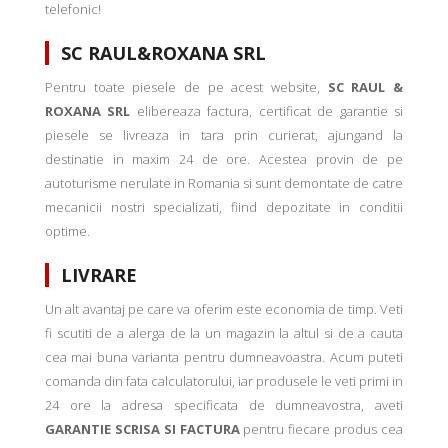
telefonic!
SC RAUL&ROXANA SRL
Pentru toate piesele de pe acest website,
SC RAUL &
ROXANA SRL
elibereaza factura, certificat de garantie si
piesele se livreaza in tara prin curierat, ajungand la
destinatie in maxim 24 de ore. Acestea provin de pe
autoturisme nerulate in Romania si sunt demontate de catre
mecanicii nostri specializati, fiind depozitate in conditii
optime.
LIVRARE
Un alt avantaj pe care va oferim este economia de timp. Veti
fi scutiti de a alerga de la un magazin la altul si de a cauta
cea mai buna varianta pentru dumneavoastra. Acum puteti
comanda din fata calculatorului, iar produsele le veti primi in
24 ore la adresa specificata de dumneavostra, aveti
GARANTIE SCRISA SI FACTURA
pentru fiecare produs cea