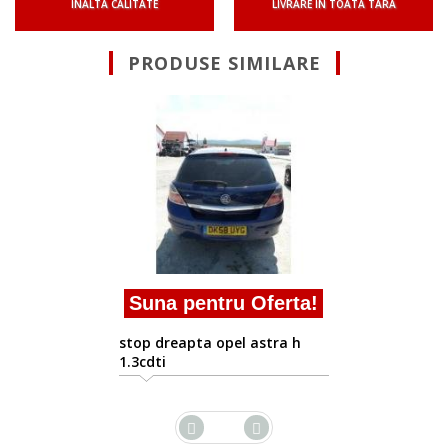
INALTA CALITATE
LIVRARE IN TOATA TARA
PRODUSE SIMILARE
200ron tva inc
ron TVA inclus
stop dreapta Opel As
2004/03-2009
 Oferta!
l astra h