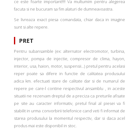
ce este foarte important!!!! Va multumim pentru alegerea
facuta si ne bucuram sa fim alaturi de dumneavoastra.
Se livreaza exact piesa comandata, chiar daca in imagine
sunt si alte repere.
PRET
Pentru subansamble (ex: alternator electromotor, turbina,
injector, pompa de injectie, compresor de clima, hayon,
interior, usa, haion, motor, suspensii...) pretul pentru acelasi
reper poate sa difere in functie de calitatea produsului
adica km. efectuati stare de calitate dar si de numarul de
repere pe care-l contine respectivul ansamblu , in aceste
situatii ne rezervam dreptul de a preciza ca preturile afisate
pe site au caracter informativ, pretul final al piesei va fi
stabilit in urma convorbirii telefonice cand veti fi informat de
starea produsului la momentul respectiv, dar si daca acel
produs mai este disponibil in stoc.