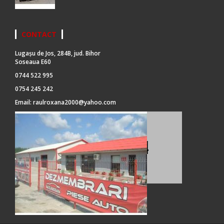
CONTACT
Lugașu de Jos, 284B, jud. Bihor
Soseaua E60
0744 522 995
0754 245 242
Email:
raulroxana2000@yahoo.com