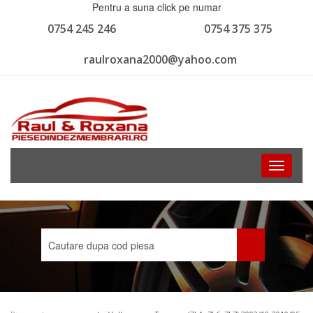
Pentru a suna click pe numar
0754 245 246
0754 375 375
raulroxana2000@yahoo.com
Toggle
navigati