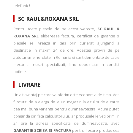
telefonic!
SC RAUL&ROXANA SRL
Pentru toate piesele de pe acest website,
SC RAUL &
ROXANA SRL
elibereaza factura, certificat de garantie si
piesele se livreaza in tara prin curierat, ajungand la
destinatie in maxim 24 de ore. Acestea provin de pe
autoturisme nerulate in Romania si sunt demontate de catre
mecanicii nostri specializati, fiind depozitate in conditii
optime.
LIVRARE
Un alt avantaj pe care va oferim este economia de timp. Veti
fi scutiti de a alerga de la un magazin la altul si de a cauta
cea mai buna varianta pentru dumneavoastra. Acum puteti
comanda din fata calculatorului, iar produsele le veti primi in
24 ore la adresa specificata de dumneavostra, aveti
GARANTIE SCRISA SI FACTURA
pentru fiecare produs cea