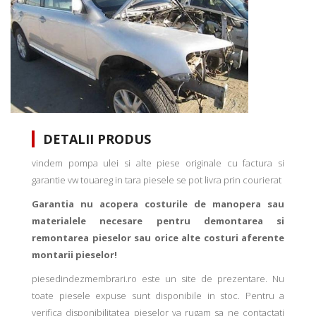
DETALII PRODUS
vindem pompa ulei si alte piese originale cu factura si
garantie vw touareg in tara piesele se pot livra prin courierat
Garantia nu acopera costurile de manopera sau
materialele necesare pentru demontarea si
remontarea pieselor sau orice alte costuri aferente
montarii pieselor!
piesedindezmembrari.ro este un site de prezentare. Nu
toate piesele expuse sunt disponibile in stoc. Pentru a
verifica disponibilitatea pieselor va rugam sa ne contactati