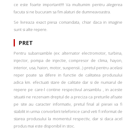
ce este foarte important!!!! Va multumim pentru alegerea
facuta si ne bucuram sa fim alaturi de dumneavoastra.
Se livreaza exact piesa comandata, chiar daca in imagine
sunt si alte repere.
PRET
Pentru subansamble (ex: alternator electromotor, turbina,
injector, pompa de injectie, compresor de clima, hayon,
interior, usa, haion, motor, suspensii...) pretul pentru acelasi
reper poate sa difere in functie de calitatea produsului
adica km. efectuati stare de calitate dar si de numarul de
repere pe care-l contine respectivul ansamblu , in aceste
situatii ne rezervam dreptul de a preciza ca preturile afisate
pe site au caracter informativ, pretul final al piesei va fi
stabilit in urma convorbirii telefonice cand veti fi informat de
starea produsului la momentul respectiv, dar si daca acel
produs mai este disponibil in stoc.