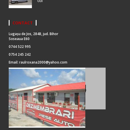
cdi
CONTACT
Lugașu de Jos, 284B, jud. Bihor
Soseaua E60
0744 522 995
0754 245 242
Email:
raulroxana2000@yahoo.com