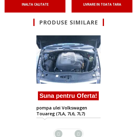
INALTA CALITATE
LIVRARE IN TOATA TARA
PRODUSE SIMILARE
Suna pentru 
pompa ulei Volksw
Touareg (7LA, 7L6, 
2002/10-2010/05
ru Oferta!
lkswagen
L6, 7L7)
5