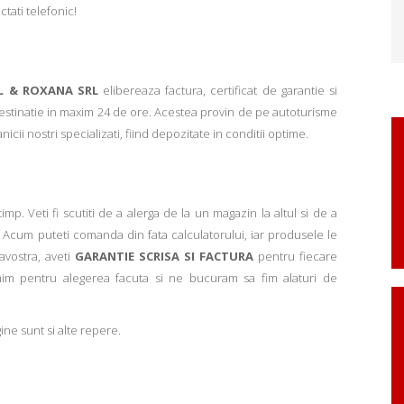
ctati telefonic!
L & ROXANA SRL
elibereaza factura, certificat de garantie si
 destinatie in maxim 24 de ore. Acestea provin de pe autoturisme
ii nostri specializati, fiind depozitate in conditii optime.
p. Veti fi scutiti de a alerga de la un magazin la altul si de a
Acum puteti comanda din fata calculatorului, iar produsele le
avostra, aveti
GARANTIE SCRISA SI FACTURA
pentru fiecare
mim pentru alegerea facuta si ne bucuram sa fim alaturi de
ne sunt si alte repere.