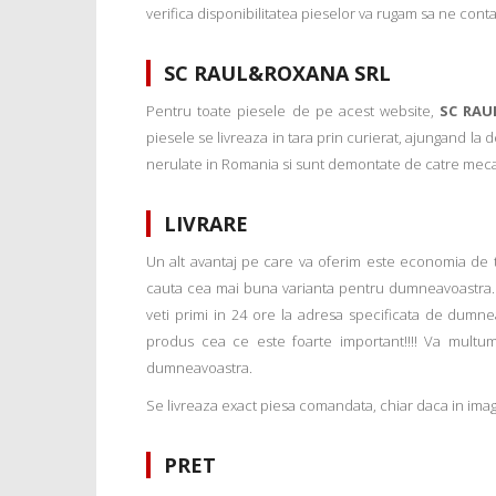
verifica disponibilitatea pieselor va rugam sa ne conta
SC RAUL&ROXANA SRL
Pentru toate piesele de pe acest website,
SC RAU
piesele se livreaza in tara prin curierat, ajungand la
nerulate in Romania si sunt demontate de catre mecanic
LIVRARE
Un alt avantaj pe care va oferim este economia de tim
cauta cea mai buna varianta pentru dumneavoastra. 
veti primi in 24 ore la adresa specificata de dumne
produs cea ce este foarte important!!!! Va multu
dumneavoastra.
Se livreaza exact piesa comandata, chiar daca in imagi
PRET