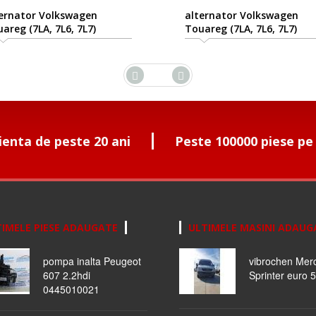
rnator Volkswagen
alternator Volkswagen
eg (7LA, 7L6, 7L7)
Touareg (7LA, 7L6, 7L7)
/10-2010/05
2002/10-2010/05
ienta de peste 20 ani
Peste 100000 piese pe
IMELE PIESE ADAUGATE
ULTIMELE MASINI ADAUG
pompa inalta Peugeot
vibrochen Mer
607 2.2hdi
Sprinter euro 5
0445010021