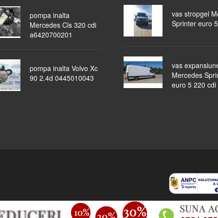
vas stropgel 
pompa inalta
Sprinter euro 5
Mercedes Cls 320 cdi
a6420700201
vas expansiun
pompa inalta Volvo Xc
Mercedes Spri
90 2.4d 0445010043
euro 5 220 cdi
piese auto
masini dezmembrate
ocazii
lichidari