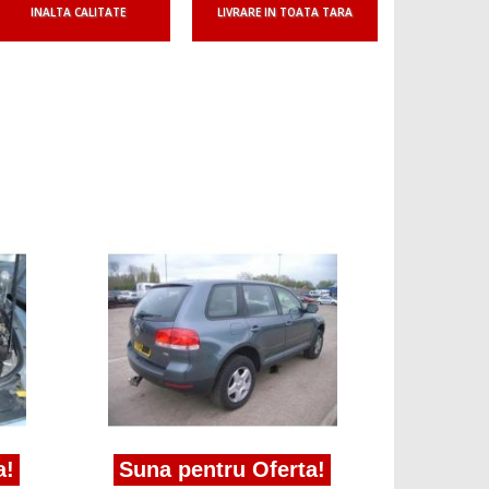
INALTA CALITATE
LIVRARE IN TOATA TARA
Suna p
Volkswagen
Touareg 7L
-2010
Suna pentru Oferta!