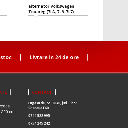
alternator Volkswagen
Touareg (7LA, 7L6, 7L7)
2002/10-2010/05
 stoc
Livrare in 24 de ore
ATE
CONTACT
Lugașu de Jos, 284B, jud. Bihor
cedes
Soseaua E60
 220 cdi
0744 522 995
0754 245 242