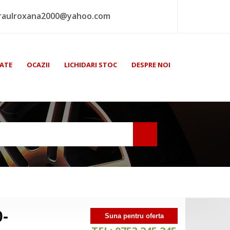
raulroxana2000@yahoo.com
ATE
OCAZII
LICHIDARI STOC
DESPRE NOI
0-
Suna pentru oferta