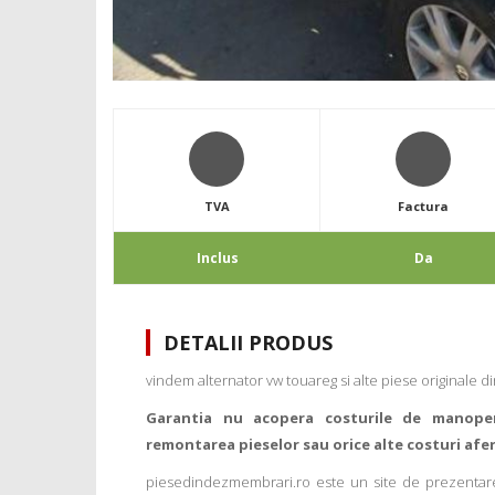
TVA
Factura
Inclus
Da
DETALII PRODUS
vindem alternator vw touareg si alte piese originale
Garantia nu acopera costurile de manope
remontarea pieselor sau orice alte costuri afe
piesedindezmembrari.ro este un site de prezentare