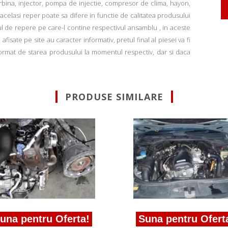
rbina, injector, pompa de injectie, compresor de clima, hayon,
u acelasi reper poate sa difere in functie de calitatea produsului
ul de repere pe care-l contine respectivul ansamblu , in aceste
fisate pe site au caracter informativ, pretul final al piesei va fi
informat de starea produsului la momentul respectiv, dar si daca
PRODUSE SIMILARE
na pentru Oferta!
Suna pentru Oferta!