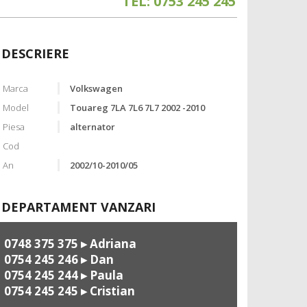
TEL: 0753 245 245
DESCRIERE
Marca
Volkswagen
Model
Touareg 7LA 7L6 7L7 2002 -2010
Piesa
alternator
Cod
An
2002/10-2010/05
DEPARTAMENT VANZARI
0748 375 375
▸ Adriana
0754 245 246
▸ Dan
0754 245 244
▸ Paula
0754 245 245
▸ Cristian