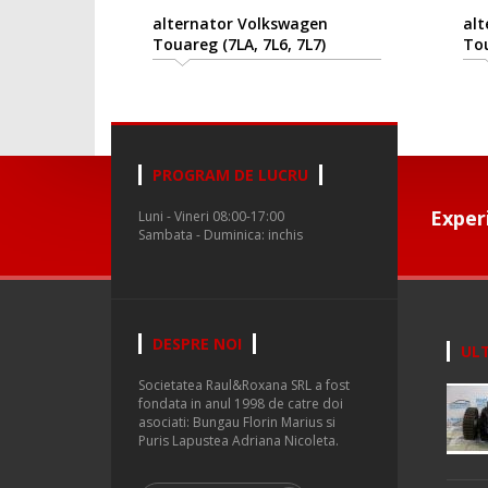
alternator Volkswagen
alte
Touareg (7LA, 7L6, 7L7)
Touar
2002/10-2010/05
2002
PROGRAM DE LUCRU
Exper
Luni - Vineri 08:00-17:00
Sambata - Duminica: inchis
DESPRE NOI
ULT
Societatea Raul&Roxana SRL a fost
fondata in anul 1998 de catre doi
asociati: Bungau Florin Marius si
Puris Lapustea Adriana Nicoleta.