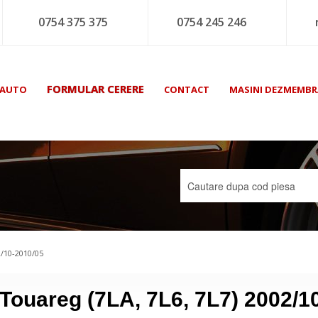
0754 375 375
0754 245 246
FORMULAR CERERE
 AUTO
CONTACT
MASINI DEZMEMBR
2/10-2010/05
Touareg (7LA, 7L6, 7L7) 2002/1