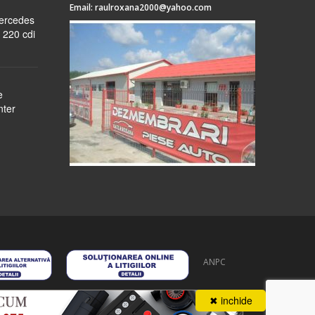
Email:
raulroxana2000@yahoo.com
Mercedes
 220 cdi
e
nter
ANPC
 stoc
despre noi
formular cerere
autentificare
contact
✖ inchide