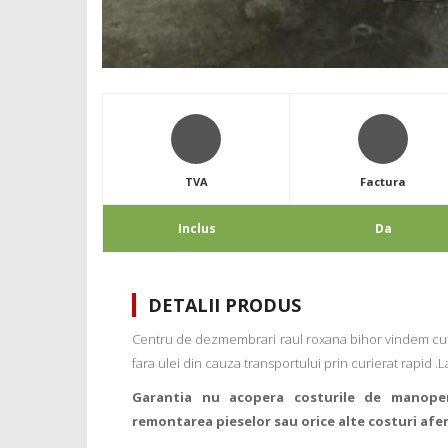
TVA
Factura
Inclus
Da
DETALII PRODUS
Centru de dezmembrari raul roxana bihor vindem cuti
fara ulei din cauza transportului prin curierat rapid .
Garantia nu acopera costurile de manope
remontarea pieselor sau orice alte costuri afe