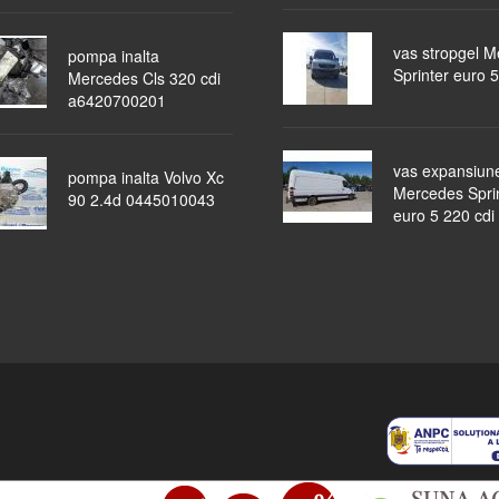
vas stropgel 
pompa inalta
Sprinter euro 5
Mercedes Cls 320 cdi
a6420700201
vas expansiun
pompa inalta Volvo Xc
Mercedes Spri
90 2.4d 0445010043
euro 5 220 cdi
piese auto
masini dezmembrate
ocazii
lichidari