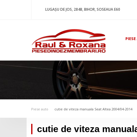
LUGAȘU DE JOS, 284B, BIHOR, SOSEAUA E60
PIESE
Piese auto
cutie de viteza manuala Seat Altea 2004/04-2014
cutie de viteza manual