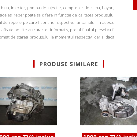
rbina, injector, pompa de injectie, compresor de clima, hayon,
u acelasi reper poate sa difere in functie de calitatea produsului
ul de repere pe care-l contine respectivul ansamblu , in aceste
fisate pe site au caracter informativ, pretul final al piesei va fi
informat de starea produsului la momentul respectiv, dar si daca
PRODUSE SIMILARE