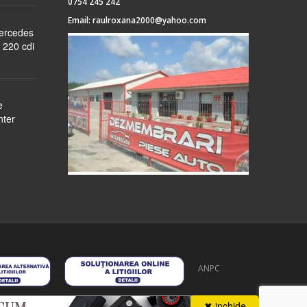
0754 245 242
Email:
raulroxana2000@yahoo.com
Mercedes
 220 cdi
e
nter
ANPC
 stoc
despre noi
formular cerere
autentificare
contact
✖ inchide