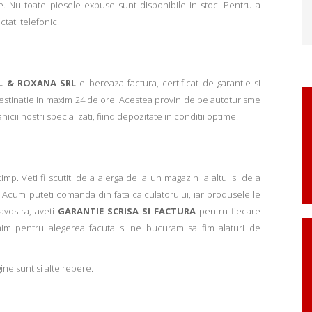
. Nu toate piesele expuse sunt disponibile in stoc. Pentru a
ctati telefonic!
L & ROXANA SRL
elibereaza factura, certificat de garantie si
 destinatie in maxim 24 de ore. Acestea provin de pe autoturisme
ii nostri specializati, fiind depozitate in conditii optime.
p. Veti fi scutiti de a alerga de la un magazin la altul si de a
Acum puteti comanda din fata calculatorului, iar produsele le
avostra, aveti
GARANTIE SCRISA SI FACTURA
pentru fiecare
mim pentru alegerea facuta si ne bucuram sa fim alaturi de
ne sunt si alte repere.