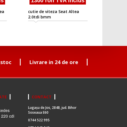
us
1300 ron TVA inclus
tea
cutie de viteza Seat Altea
2.0tdi bmm
 stoc
Livrare in 24 de ore
ATE
CONTACT
Lugașu de Jos, 284B, jud. Bihor
cedes
Soseaua E60
 220 cdi
0744 522 995