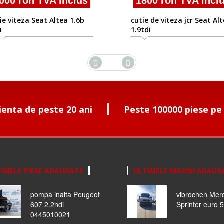
000 ron TVA inclus
1800 ron TVA incl
ie viteza Seat Altea 1.6b
cutie de viteza jcr Seat Al
u
1.9tdi
ienta de peste 20 ani
Peste 100000 piese pe
IMELE PIESE ADAUGATE
ULTIMELE MASINI ADAUG
pompa inalta Peugeot
vibrochen Mer
607 2.2hdi
Sprinter euro 5
0445010021