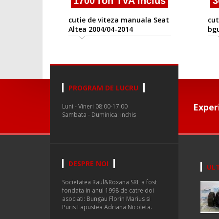
1700 ron TVA inclus
3
cutie de viteza manuala Seat
cut
Altea 2004/04-2014
bg
PROGRAM DE LUCRU
Exper
Luni - Vineri 08:00-17:00
Sambata - Duminica: inchis
DESPRE NOI
ULT
Societatea Raul&Roxana SRL a fost
fondata in anul 1998 de catre doi
asociati: Bungau Florin Marius si
Puris Lapustea Adriana Nicoleta.