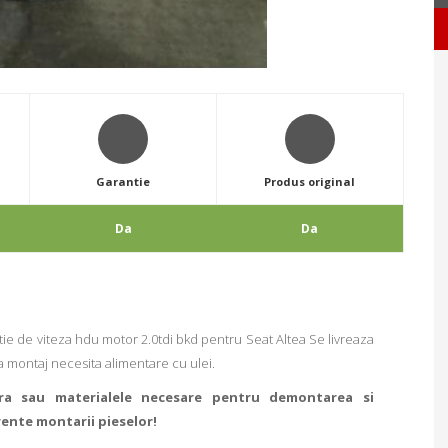
Garantie
Produs original
Da
Da
e de viteza hdu motor 2.0tdi bkd pentru Seat Altea Se livreaza
La montaj necesita alimentare cu ulei.
ra sau materialele necesare pentru demontarea si
rente montarii pieselor!