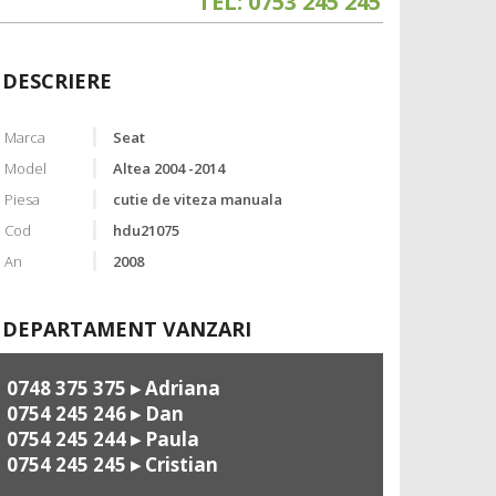
TEL: 0753 245 245
DESCRIERE
Marca
Seat
Model
Altea 2004 -2014
Piesa
cutie de viteza manuala
Cod
hdu21075
An
2008
DEPARTAMENT VANZARI
0748 375 375
▸ Adriana
0754 245 246
▸ Dan
0754 245 244
▸ Paula
0754 245 245
▸ Cristian