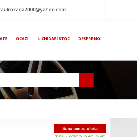
raulroxana2000@yahoo.com
ATE
OCAZII
LICHIDARI STOC
DESPRE NOI
Suna pentru oferta