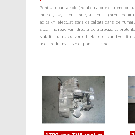
Pentru subansamble (ex: alternator electromotor, tu
interior, usa, haion, motor, suspensii...) pretul pentr
adica km. efectuati stare de calitate dar si de numar
situatii ne rezervam dreptul de a preciza ca preturile a
stabilit in urma convorbirii telefonice cand veti fi 
acel produs mai este disponibil in stoc.
inclus
uala Seat