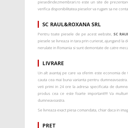
piesedindezmembrari.ro este un site de prezentare
verifica disponibilitatea pieselor va rugam sa ne conta
SC RAUL&ROXANA SRL
Pentru toate piesele de pe acest website,
SC RAU
piesele se livreaza in tara prin curierat, ajungand la
nerulate in Romania si sunt demontate de catre mecanic
LIVRARE
Un alt avantaj pe care va oferim este economia de tim
cauta cea mai buna varianta pentru dumneavoastra. 
veti primi in 24 ore la adresa specificata de dumne
produs cea ce este foarte important!!!! Va multu
dumneavoastra.
Se livreaza exact piesa comandata, chiar daca in imagi
PRET