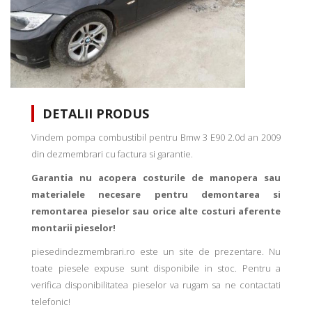
DETALII PRODUS
Vindem pompa combustibil pentru Bmw 3 E90 2.0d an 2009
din dezmembrari cu factura si garantie.
Garantia nu acopera costurile de manopera sau
materialele necesare pentru demontarea si
remontarea pieselor sau orice alte costuri aferente
montarii pieselor!
piesedindezmembrari.ro este un site de prezentare. Nu
toate piesele expuse sunt disponibile in stoc. Pentru a
verifica disponibilitatea pieselor va rugam sa ne contactati
telefonic!