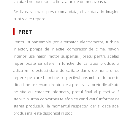
facuta si ne bucuram sa fim alaturi de dumneavoastra.
Se livreaza exact piesa comandata, chiar daca in imagine
sunt si alte repere.
PRET
Pentru subansamble (ex: alternator electromotor, turbina,
injector, pompa de injectie, compresor de clima, hayon,
interior, usa, haion, motor, suspensii...) pretul pentru acelasi
reper poate sa difere in functie de calitatea produsului
adica km. efectuati stare de calitate dar si de numarul de
repere pe care-l contine respectivul ansamblu , in aceste
situatii ne rezervam dreptul de a preciza ca preturile afisate
pe site au caracter informativ, pretul final al piesei va fi
stabilit in urma convorbirii telefonice cand veti fi informat de
starea produsului la momentul respectiv, dar si daca acel
produs mai este disponibil in stoc.