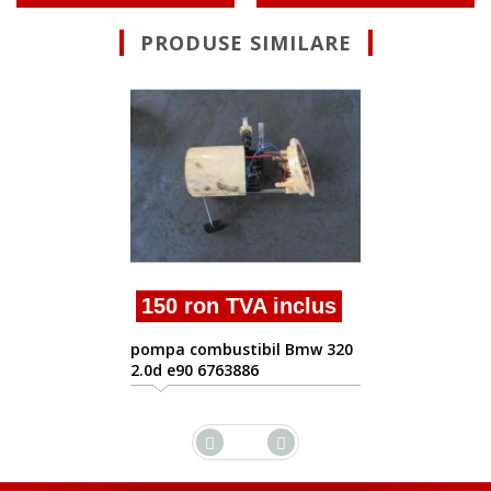
PRODUSE SIMILARE
150 ron TVA inclu
pompa combustibil Bmw 
e90 2.0d 6763886
clus
Bmw 320