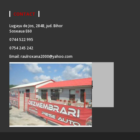
CONTACT
Lugașu de Jos, 284B, jud. Bihor
Soseaua E60
0744 522 995
0754 245 242
Email:
raulroxana2000@yahoo.com