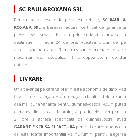
SC RAUL&ROXANA SRL
Pentru toate piesele de pe acest website,
SC RAUL &
ROXANA SRL
elibereaza factura, certificat de garantie si
piesele se livreaza in tara prin curierat, ajungand la
destinatie in maxim 24 de ore. Acestea provin de pe
autoturisme nerulate in Romania si sunt demontate de catre
mecanicii nostri specializati, fiind depozitate in conditii
optime.
LIVRARE
Un alt avantaj pe care va oferim este economia de timp. Veti
fi scutiti de a alerga de la un magazin la altul si de a cauta
cea mai buna varianta pentru dumneavoastra. Acum puteti
comanda din fata calculatorului, iar produsele le veti primi in
24 ore la adresa specificata de dumneavostra, aveti
GARANTIE SCRISA SI FACTURA
pentru fiecare produs cea
ce este foarte important!!!! Va multumim pentru alegerea