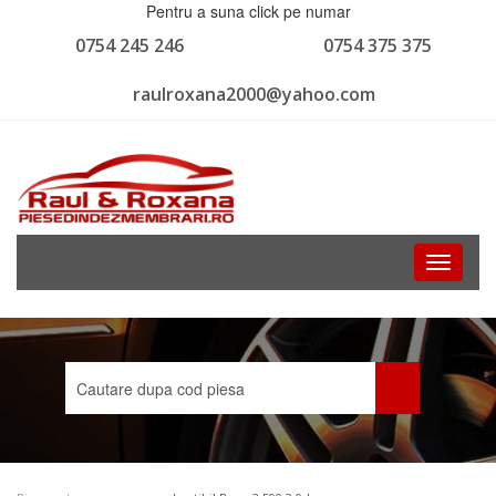
Pentru a suna click pe numar
0754 245 246
0754 375 375
raulroxana2000@yahoo.com
Toggle
navigati