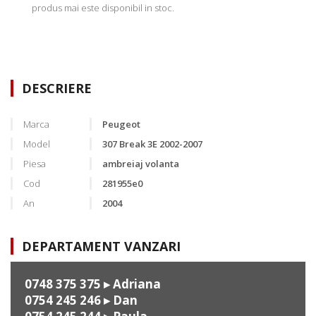
produs mai este disponibil in stoc.
DESCRIERE
Marca
Peugeot
Model
307 Break 3E 2002-2007
Piesa
ambreiaj volanta
Cod
281955e0
An
2004
DEPARTAMENT VANZARI
0748 375 375
▸ Adriana
0754 245 246
▸ Dan