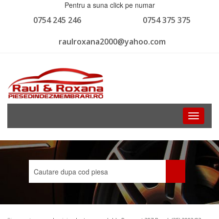
Pentru a suna click pe numar
0754 245 246
0754 375 375
raulroxana2000@yahoo.com
Toggle
navigati