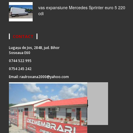
vas expansiune Mercedes Sprinter euro 5 220
cdi
CONTACT
Lugașu de Jos, 284B, jud. Bihor
Soseaua E60
0744 522 995
0754 245 242
Email:
raulroxana2000@yahoo.com