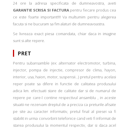
24 ore la adresa specificata de dumneavostra, aveti
GARANTIE SCRISA SI FACTURA
pentru fiecare produs cea
ce este foarte important!!!! Va multumim pentru alegerea
facuta si ne bucuram sa fim alaturi de dumneavoastra.
Se livreaza exact piesa comandata, chiar daca in imagine
sunt si alte repere.
PRET
Pentru subansamble (ex: alternator electromotor, turbina,
injector, pompa de injectie, compresor de clima, hayon,
interior, usa, haion, motor, suspensii...) pretul pentru acelasi
reper poate sa difere in functie de calitatea produsului
adica km. efectuati stare de calitate dar si de numarul de
repere pe care-l contine respectivul ansamblu , in aceste
situatii ne rezervam dreptul de a preciza ca preturile afisate
pe site au caracter informativ, pretul final al piesei va fi
stabilit in urma convorbirii telefonice cand veti fi informat de
starea produsului la momentul respectiv, dar si daca acel