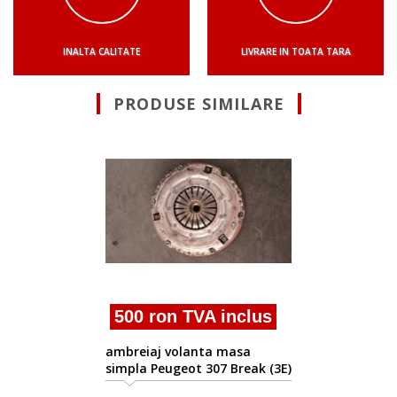
INALTA CALITATE
LIVRARE IN TOATA TARA
PRODUSE SIMILARE
500 ron TVA inclus
ambreiaj volanta masa
simpla Peugeot 307 1.6hdi
9hx combi
s
(3E)