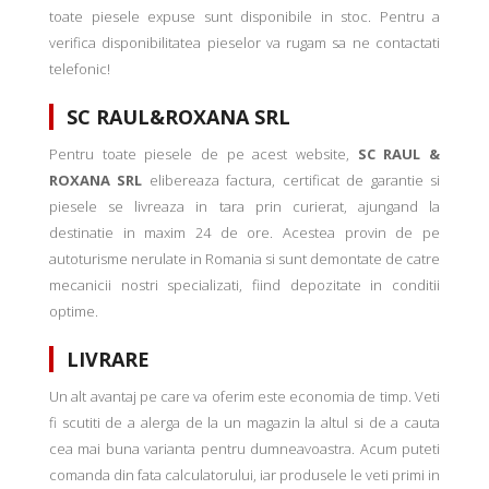
toate piesele expuse sunt disponibile in stoc. Pentru a
verifica disponibilitatea pieselor va rugam sa ne contactati
telefonic!
SC RAUL&ROXANA SRL
Pentru toate piesele de pe acest website,
SC RAUL &
ROXANA SRL
elibereaza factura, certificat de garantie si
piesele se livreaza in tara prin curierat, ajungand la
destinatie in maxim 24 de ore. Acestea provin de pe
autoturisme nerulate in Romania si sunt demontate de catre
mecanicii nostri specializati, fiind depozitate in conditii
optime.
LIVRARE
Un alt avantaj pe care va oferim este economia de timp. Veti
fi scutiti de a alerga de la un magazin la altul si de a cauta
cea mai buna varianta pentru dumneavoastra. Acum puteti
comanda din fata calculatorului, iar produsele le veti primi in