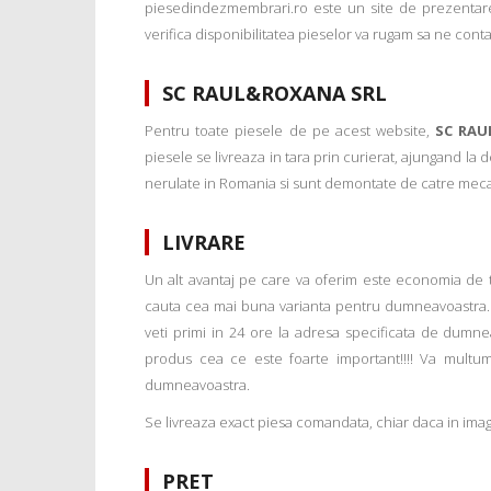
piesedindezmembrari.ro este un site de prezentare
verifica disponibilitatea pieselor va rugam sa ne conta
SC RAUL&ROXANA SRL
Pentru toate piesele de pe acest website,
SC RAU
piesele se livreaza in tara prin curierat, ajungand la
nerulate in Romania si sunt demontate de catre mecanic
LIVRARE
Un alt avantaj pe care va oferim este economia de tim
cauta cea mai buna varianta pentru dumneavoastra. 
veti primi in 24 ore la adresa specificata de dumne
produs cea ce este foarte important!!!! Va multu
dumneavoastra.
Se livreaza exact piesa comandata, chiar daca in imagi
PRET