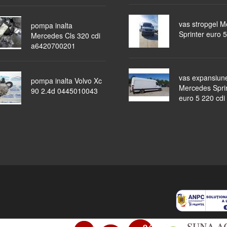
vas stropgel 
pompa inalta
Sprinter euro 5
Mercedes Cls 320 cdi
a6420700201
vas expansiun
pompa inalta Volvo Xc
Mercedes Spri
90 2.4d 0445010043
euro 5 220 cdi
piese auto
masini dezmembrate
ocazii
lichidari