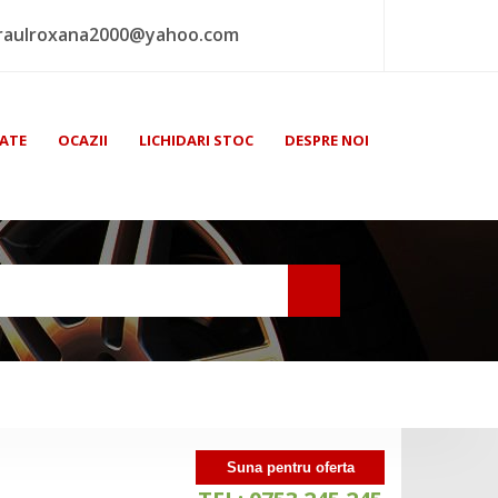
raulroxana2000@yahoo.com
ATE
OCAZII
LICHIDARI STOC
DESPRE NOI
Suna pentru oferta