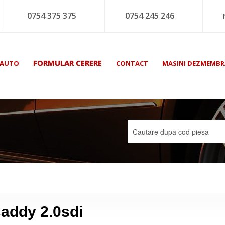
0754 375 375
0754 245 246
FORMULAR CERERE
 AUTO
CONTACT
MASINI DEZMEMBR
addy 2.0sdi