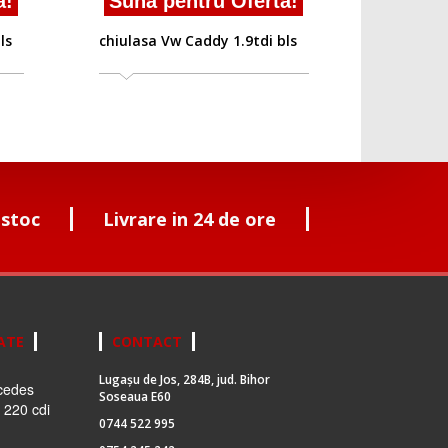
!
Suna pentru Oferta!
s
chiulasa Vw Caddy 1.9tdi bls
 stoc
Livrare in 24 de ore
ATE
CONTACT
Lugașu de Jos, 284B, jud. Bihor
cedes
Soseaua E60
 220 cdi
0744 522 995