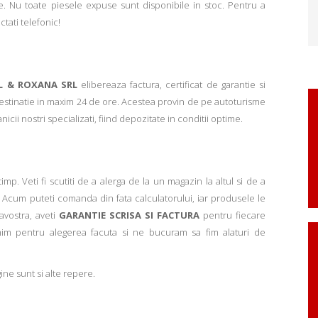
. Nu toate piesele expuse sunt disponibile in stoc. Pentru a
ctati telefonic!
L & ROXANA SRL
elibereaza factura, certificat de garantie si
 destinatie in maxim 24 de ore. Acestea provin de pe autoturisme
ii nostri specializati, fiind depozitate in conditii optime.
p. Veti fi scutiti de a alerga de la un magazin la altul si de a
Acum puteti comanda din fata calculatorului, iar produsele le
avostra, aveti
GARANTIE SCRISA SI FACTURA
pentru fiecare
mim pentru alegerea facuta si ne bucuram sa fim alaturi de
ne sunt si alte repere.