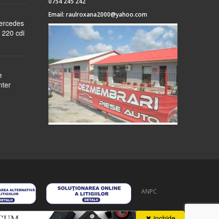
0754 245 242
Email:
raulroxana2000@yahoo.com
Mercedes
 220 cdi
e
nter
ANPC
 stoc
despre noi
formular cerere
autentificare
contact
✖ inchide