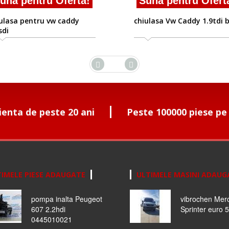
na pentru Oferta!
Suna pentru Oferta
lasa pentru vw caddy
chiulasa Vw Caddy 1.9tdi bl
di
ienta de peste 20 ani
Peste 100000 piese pe
IMELE PIESE ADAUGATE
ULTIMELE MASINI ADAUG
pompa inalta Peugeot
vibrochen Mer
607 2.2hdi
Sprinter euro 5
0445010021