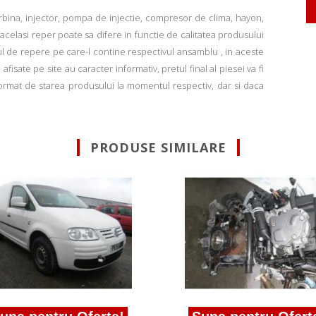
rbina, injector, pompa de injectie, compresor de clima, hayon,
u acelasi reper poate sa difere in functie de calitatea produsului
ul de repere pe care-l contine respectivul ansamblu , in aceste
fisate pe site au caracter informativ, pretul final al piesei va fi
informat de starea produsului la momentul respectiv, dar si daca
PRODUSE SIMILARE