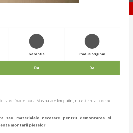
Garantie
Produs original
Da
Da
in stare foarte buna.Masina are km putini, nu este rulata deloc
ra sau materialele necesare pentru demontarea si
rente montarii pieselor!