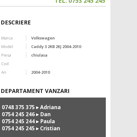
TEL: 0753 245 245
DESCRIERE
Marca
Volkswagen
Model
Caddy 3 2KB 2KJ 2004-2010
Piesa
chiulasa
Cod
An
2004-2010
DEPARTAMENT VANZARI
0748 375 375
▸ Adriana
0754 245 246
▸ Dan
0754 245 244
▸ Paula
0754 245 245
▸ Cristian