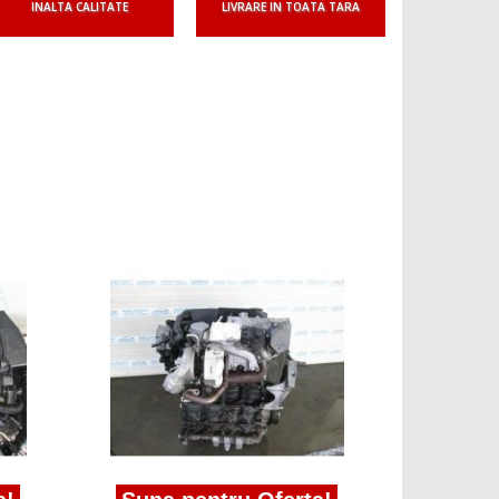
INALTA CALITATE
LIVRARE IN TOATA TARA
Suna p
chiulasa V