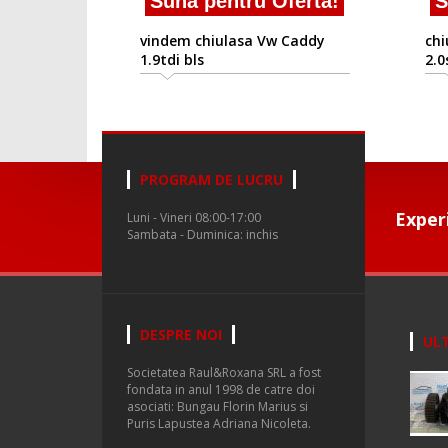
Suna pentru Oferta!
Su
vindem chiulasa Vw Caddy
chiu
1.9tdi bls
2.0s
PROGRAM DE LUCRU
Exper
Luni - Vineri 08:00-17:00
Sambata - Duminica: inchis
DESPRE NOI
ULT
Societatea Raul&Roxana SRL a fost
fondata in anul 1998 de catre doi
asociati: Bungau Florin Marius si
Puris Lapustea Adriana Nicoleta.