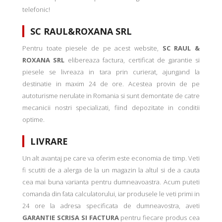
telefonic!
SC RAUL&ROXANA SRL
Pentru toate piesele de pe acest website,
SC RAUL &
ROXANA SRL
elibereaza factura, certificat de garantie si
piesele se livreaza in tara prin curierat, ajungand la
destinatie in maxim 24 de ore. Acestea provin de pe
autoturisme nerulate in Romania si sunt demontate de catre
mecanicii nostri specializati, fiind depozitate in conditii
optime.
LIVRARE
Un alt avantaj pe care va oferim este economia de timp. Veti
fi scutiti de a alerga de la un magazin la altul si de a cauta
cea mai buna varianta pentru dumneavoastra. Acum puteti
comanda din fata calculatorului, iar produsele le veti primi in
24 ore la adresa specificata de dumneavostra, aveti
GARANTIE SCRISA SI FACTURA
pentru fiecare produs cea