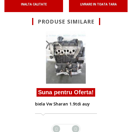
INALTA CALITATE
LIVRARE IN TOATA TARA
PRODUSE SIMILARE
Suna pentru Oferta!
Vindem biela Vw Sharan
1.9tdi
a!