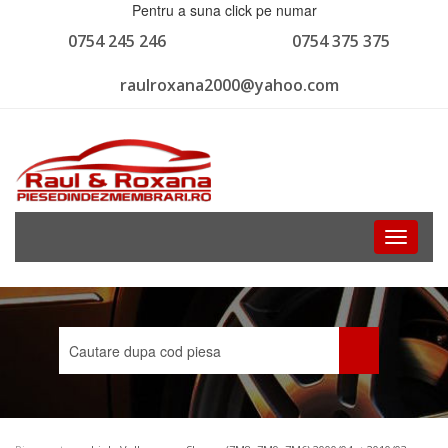
Pentru a suna click pe numar
0754 245 246
0754 375 375
raulroxana2000@yahoo.com
Toggle
navigati