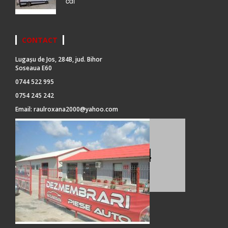
cdi
CONTACT
Lugașu de Jos, 284B, jud. Bihor
Soseaua E60
0744 522 995
0754 245 242
Email:
raulroxana2000@yahoo.com