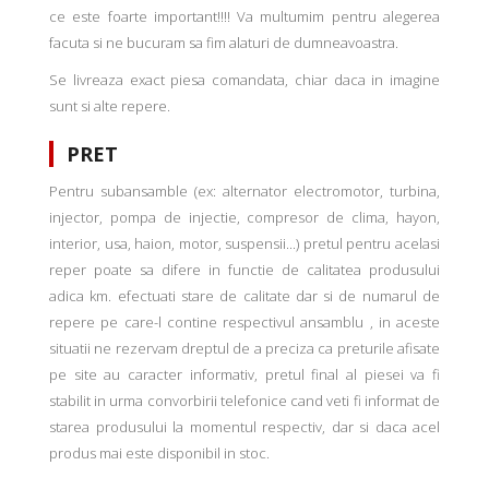
ce este foarte important!!!! Va multumim pentru alegerea
facuta si ne bucuram sa fim alaturi de dumneavoastra.
Se livreaza exact piesa comandata, chiar daca in imagine
sunt si alte repere.
PRET
Pentru subansamble (ex: alternator electromotor, turbina,
injector, pompa de injectie, compresor de clima, hayon,
interior, usa, haion, motor, suspensii...) pretul pentru acelasi
reper poate sa difere in functie de calitatea produsului
adica km. efectuati stare de calitate dar si de numarul de
repere pe care-l contine respectivul ansamblu , in aceste
situatii ne rezervam dreptul de a preciza ca preturile afisate
pe site au caracter informativ, pretul final al piesei va fi
stabilit in urma convorbirii telefonice cand veti fi informat de
starea produsului la momentul respectiv, dar si daca acel
produs mai este disponibil in stoc.