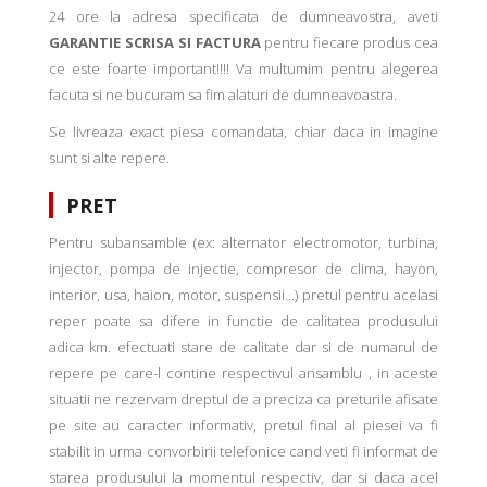
24 ore la adresa specificata de dumneavostra, aveti
GARANTIE SCRISA SI FACTURA
pentru fiecare produs cea
ce este foarte important!!!! Va multumim pentru alegerea
facuta si ne bucuram sa fim alaturi de dumneavoastra.
Se livreaza exact piesa comandata, chiar daca in imagine
sunt si alte repere.
PRET
Pentru subansamble (ex: alternator electromotor, turbina,
injector, pompa de injectie, compresor de clima, hayon,
interior, usa, haion, motor, suspensii...) pretul pentru acelasi
reper poate sa difere in functie de calitatea produsului
adica km. efectuati stare de calitate dar si de numarul de
repere pe care-l contine respectivul ansamblu , in aceste
situatii ne rezervam dreptul de a preciza ca preturile afisate
pe site au caracter informativ, pretul final al piesei va fi
stabilit in urma convorbirii telefonice cand veti fi informat de
starea produsului la momentul respectiv, dar si daca acel