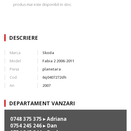
produs mai este disponibil in stoc.
DESCRIERE
Marca
Skoda
Model
Fabia 2 2006-2011
Piesa
planetara
Cod
6q0407272dh
An
2007
DEPARTAMENT VANZARI
0748 375 375
▸ Adriana
0754 245 246
▸ Dan