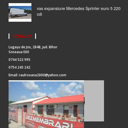
vas expansiune Mercedes Sprinter euro 5 220
cdi
CONTACT
Lugașu de Jos, 284B, jud. Bihor
Soseaua E60
0744 522 995
0754 245 242
Email:
raulroxana2000@yahoo.com