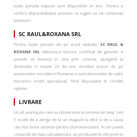
toate piesele expuse sunt disponibile in stoc. Pentru a
verifica disponibilitatea pieselor va rugam sa ne contactati
telefonic!
SC RAUL&ROXANA SRL
Pentru toate piesele de pe acest website,
SC RAUL &
ROXANA SRL
elibereaza factura, certificat de garantie si
piesele se livreaza in tara prin curierat, ajungand la
destinatie in maxim 24 de ore. Acestea provin de pe
autoturisme nerulate in Romania si sunt demontate de catre
mecanicii nostri specializati, fiind depozitate in conditii
optime.
LIVRARE
Un alt avantaj pe care va oferim este economia de timp. Veti
fi scutiti de a alerga de la un magazin la altul si de a cauta
cea mai buna varianta pentru dumneavoastra. Acum puteti
comanda din fata calculatorului, iar produsele le veti primi in