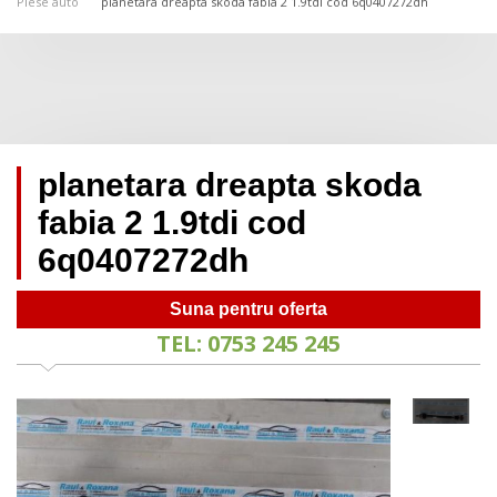
Piese auto
planetara dreapta skoda fabia 2 1.9tdi cod 6q0407272dh
planetara dreapta skoda
fabia 2 1.9tdi cod
6q0407272dh
Suna pentru oferta
TEL: 0753 245 245