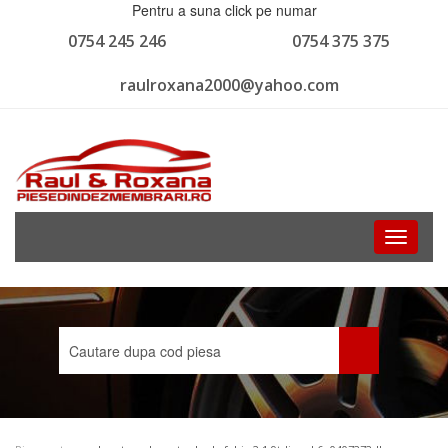
Pentru a suna click pe numar
0754 245 246
0754 375 375
raulroxana2000@yahoo.com
Toggle
navigati