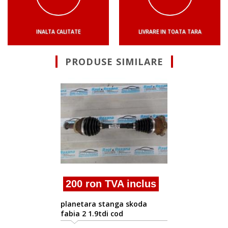
INALTA CALITATE
LIVRARE IN TOATA TARA
PRODUSE SIMILARE
200 ron TVA in
planetara dreapta S
Fabia 2 1.2b bzg 6q0
 inclus
a skoda
d