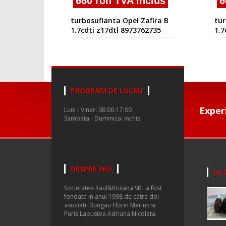
660 ron TVA inclus
66
turbosuflanta Opel Zafira B
turbo
1.7cdti z17dtl 8973762735
1.7cd
PROGRAM DE LUCRU
Exper
Luni - Vineri 08:00-17:00
Sambata - Duminica: inchis
DESPRE NOI
ULT
Societatea Raul&Roxana SRL a fost
fondata in anul 1998 de catre doi
asociati: Bungau Florin Marius si
Puris Lapustea Adriana Nicoleta.