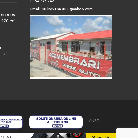
0754 245 242
Email:
raulroxana2000@yahoo.com
Mercedes
 220 cdi
e
nter
ANPC
 stoc
despre noi
formular cerere
autentificare
contact
✖ inchide