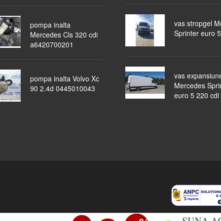
vas stropgel 
pompa inalta
Sprinter euro 5
Mercedes Cls 320 cdi
a6420700201
vas expansiun
pompa inalta Volvo Xc
Mercedes Spri
90 2.4d 0445010043
euro 5 220 cdi
piese auto
masini dezmembrate
ocazii
lichidari