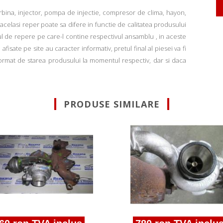
rbina, injector, pompa de injectie, compresor de clima, hayon,
u acelasi reper poate sa difere in functie de calitatea produsului
ul de repere pe care-l contine respectivul ansamblu , in aceste
fisate pe site au caracter informativ, pretul final al piesei va fi
informat de starea produsului la momentul respectiv, dar si daca
PRODUSE SIMILARE