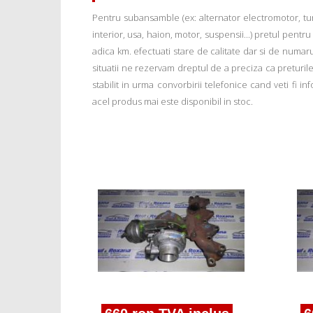
Pentru subansamble (ex: alternator electromotor, tu
interior, usa, haion, motor, suspensii...) pretul pentr
adica km. efectuati stare de calitate dar si de numar
situatii ne rezervam dreptul de a preciza ca preturile a
stabilit in urma convorbirii telefonice cand veti fi 
acel produs mai este disponibil in stoc.
lus
ira B