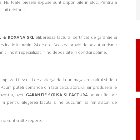
. Nu toate piesele expuse sunt disponibile in stoc. Pentru a
ctati telefonic!
L & ROXANA SRL
elibereaza factura, certificat de garantie si
 destinatie in maxim 24 de ore. Acestea provin de pe autoturisme
ii nostri specializati, fiind depozitate in conditii optime.
p. Veti fi scutiti de a alerga de la un magazin la altul si de a
Acum puteti comanda din fata calculatorului, iar produsele le
avostra, aveti
GARANTIE SCRISA SI FACTURA
pentru fiecare
mim pentru alegerea facuta si ne bucuram sa fim alaturi de
ne sunt si alte repere.