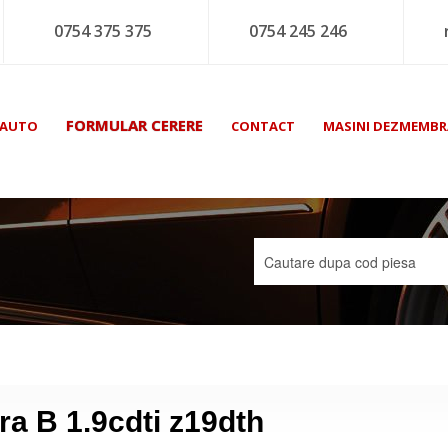
0754 375 375
0754 245 246
FORMULAR CERERE
 AUTO
CONTACT
MASINI DEZMEMBR
ra B 1.9cdti z19dth