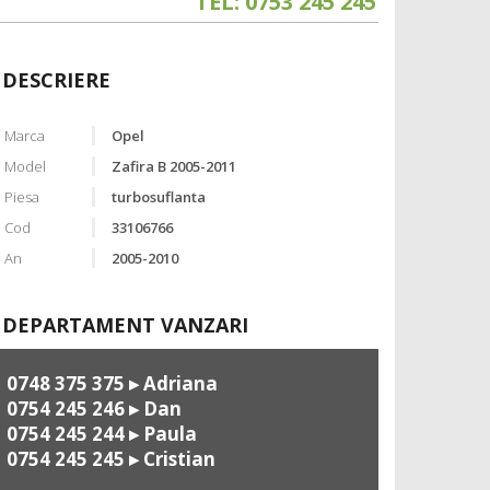
TEL: 0753 245 245
DESCRIERE
Marca
Opel
Model
Zafira B 2005-2011
Piesa
turbosuflanta
Cod
33106766
An
2005-2010
DEPARTAMENT VANZARI
0748 375 375
▸ Adriana
0754 245 246
▸ Dan
0754 245 244
▸ Paula
0754 245 245
▸ Cristian