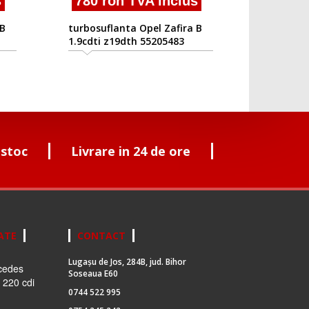
780 ron TVA inclus
turbosuflanta Opel Zafira B
1.9cdti z19dth 55205483
 stoc
Livrare in 24 de ore
ATE
CONTACT
Lugașu de Jos, 284B, jud. Bihor
cedes
Soseaua E60
 220 cdi
0744 522 995