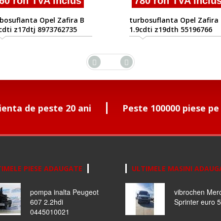
0 ron TVA inclus
780 ron TVA inclus
suflanta Opel Zafira B
turbosuflanta Opel Zafira B
ti z17dtj 8973762735
1.9cdti z19dth 55196766
ienta de peste 20 ani
Peste 100000 piese pe
IMELE PIESE ADAUGATE
ULTIMELE MASINI ADAUG
pompa inalta Peugeot
vibrochen Mer
607 2.2hdi
Sprinter euro 5
0445010021