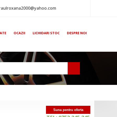
raulroxana2000@yahoo.com
ATE
OCAZII
LICHIDARI STOC
DESPRE NOI
Suna pentru oferta