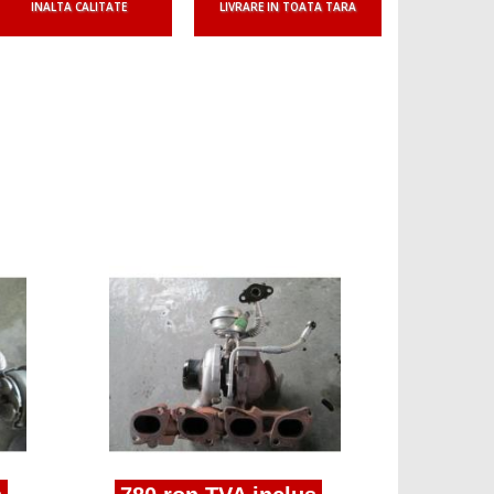
INALTA CALITATE
LIVRARE IN TOATA TARA
780 ro
turbosufla
1.9cdti z1