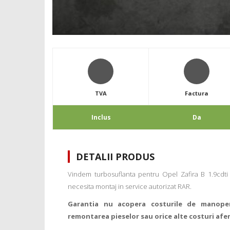
TVA
Factura
Inclus
Da
DETALII PRODUS
Vindem turbosuflanta pentru Opel Zafira B 1.9cdti
necesita montaj in service autorizat RAR.
Garantia nu acopera costurile de manope
remontarea pieselor sau orice alte costuri afe