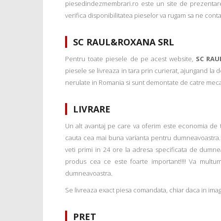
piesedindezmembrari.ro este un site de prezentare
verifica disponibilitatea pieselor va rugam sa ne conta
SC RAUL&ROXANA SRL
Pentru toate piesele de pe acest website,
SC RAU
piesele se livreaza in tara prin curierat, ajungand la
nerulate in Romania si sunt demontate de catre mecanic
LIVRARE
Un alt avantaj pe care va oferim este economia de tim
cauta cea mai buna varianta pentru dumneavoastra. 
veti primi in 24 ore la adresa specificata de dumne
produs cea ce este foarte important!!!! Va multu
dumneavoastra.
Se livreaza exact piesa comandata, chiar daca in imagi
PRET