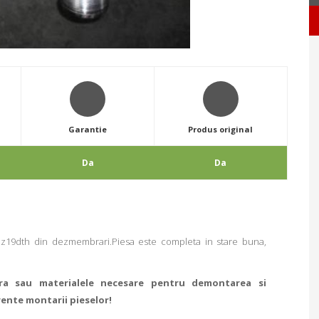
Garantie
Produs original
Da
Da
 z19dth din dezmembrari.Piesa este completa in stare buna,
ra sau materialele necesare pentru demontarea si
rente montarii pieselor!