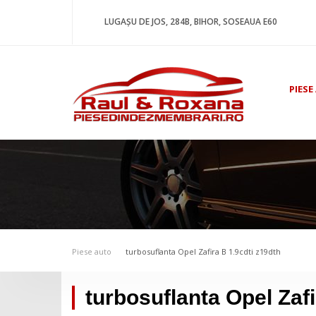
LUGAȘU DE JOS, 284B, BIHOR, SOSEAUA E60
PIESE
Piese auto
turbosuflanta Opel Zafira B 1.9cdti z19dth
turbosuflanta Opel Zafi