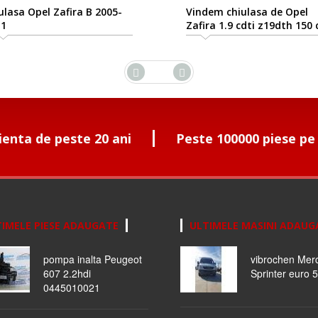
ulasa Opel Zafira B 2005-
Vindem chiulasa de Opel
11
Zafira 1.9 cdti z19dth 150 
ienta de peste 20 ani
Peste 100000 piese pe
IMELE PIESE ADAUGATE
ULTIMELE MASINI ADAUG
pompa inalta Peugeot
vibrochen Mer
607 2.2hdi
Sprinter euro 5
0445010021