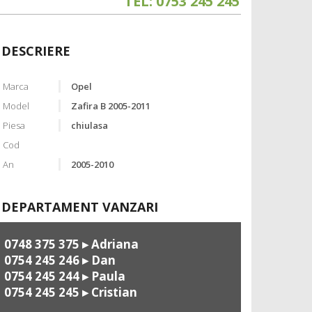
TEL: 0753 245 245
DESCRIERE
Marca
Opel
Model
Zafira B 2005-2011
Piesa
chiulasa
Cod
An
2005-2010
DEPARTAMENT VANZARI
0748 375 375
▸ Adriana
0754 245 246
▸ Dan
0754 245 244
▸ Paula
0754 245 245
▸ Cristian