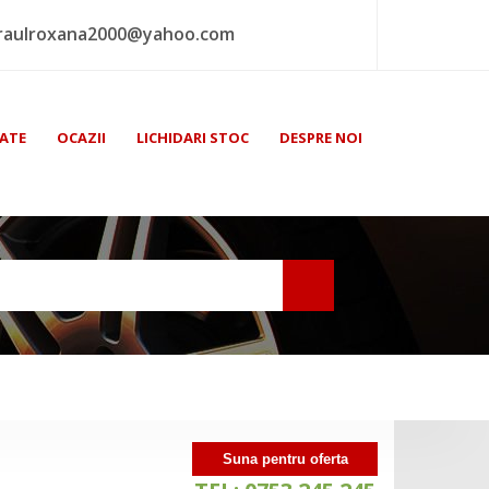
raulroxana2000@yahoo.com
ATE
OCAZII
LICHIDARI STOC
DESPRE NOI
Suna pentru oferta