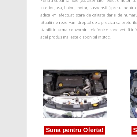
Pentru subansamble (ex: alternator electromotor, tu
interior, usa, haion, motor, suspensii...) pretul pentr
adica km. efectuati stare de calitate dar si de numar
situatii ne rezervam dreptul de a preciza ca preturile a
stabilit in urma convorbirii telefonice cand veti fi 
acel produs mai este disponibil in stoc.
ferta!
 B 1.6xep
Suna pentru Oferta!
S