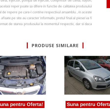
rbina, injector, pompa de injectie, compresor de clima, hayon,
u acelasi reper poate sa difere in functie de calitatea produsului
ul de repere pe care-l contine respectivul ansamblu , in aceste
fisate pe site au caracter informativ, pretul final al piesei va fi
informat de starea produsului la momentul respectiv, dar si daca
PRODUSE SIMILARE
una pentru Oferta!
Suna pentru Ofert