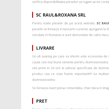
verifica disponibilitatea pieselor va rugam sa ne conta
SC RAUL&ROXANA SRL
Pentru toate piesele de pe acest website,
SC RAU
piesele se livreaza in tara prin curierat, ajungand la
nerulate in Romania si sunt demontate de catre mecanic
LIVRARE
Un alt avantaj pe care va oferim este economia de tim
cauta cea mai buna varianta pentru dumneavoastra. 
veti primi in 24 ore la adresa specificata de dumne
produs cea ce este foarte important!!!! Va multu
dumneavoastra.
Se livreaza exact piesa comandata, chiar daca in imagi
PRET