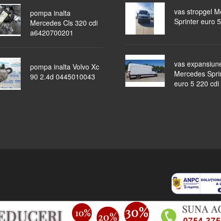
vas stropgel 
pompa inalta
Sprinter euro 5
Mercedes Cls 320 cdi
a6420700201
vas expansiun
pompa inalta Volvo Xc
Mercedes Spri
90 2.4d 0445010043
euro 5 220 cdi
piese auto
masini dezmembrate
ocazii
lichidari