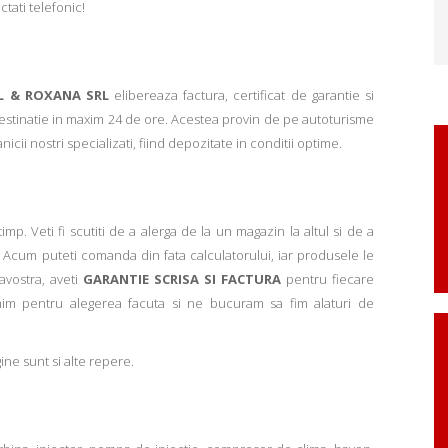
ctati telefonic!
L & ROXANA SRL
elibereaza factura, certificat de garantie si
 destinatie in maxim 24 de ore. Acestea provin de pe autoturisme
ii nostri specializati, fiind depozitate in conditii optime.
p. Veti fi scutiti de a alerga de la un magazin la altul si de a
Acum puteti comanda din fata calculatorului, iar produsele le
avostra, aveti
GARANTIE SCRISA SI FACTURA
pentru fiecare
mim pentru alegerea facuta si ne bucuram sa fim alaturi de
ne sunt si alte repere.