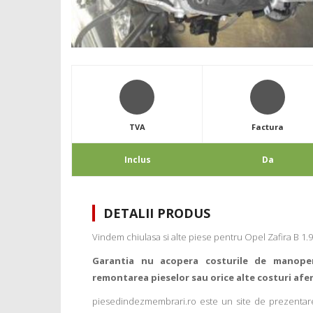
TVA
Factura
Inclus
Da
DETALII PRODUS
Vindem chiulasa si alte piese pentru Opel Zafira B 1.9c
Garantia nu acopera costurile de manope
remontarea pieselor sau orice alte costuri afe
piesedindezmembrari.ro este un site de prezentare