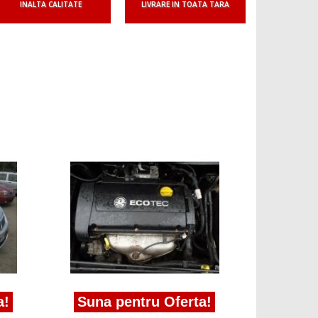
INALTA CALITATE
LIVRARE IN TOATA TARA
Suna 
chiulasa 
2011
a!
Suna pentru Oferta!