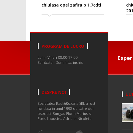
chiulasa opel zafira b 1.7cdti
chi
20
PROGRAM DE LUCRU
Exper
Luni - Vineri 08:00-17:00
Sambata - Duminica: inchis
DESPRE NOI
ULT
Societatea Raul&Roxana SRL a fost
fondata in anul 1998 de catre doi
asociati: Bungau Florin Marius si
Puris Lapustea Adriana Nicoleta.