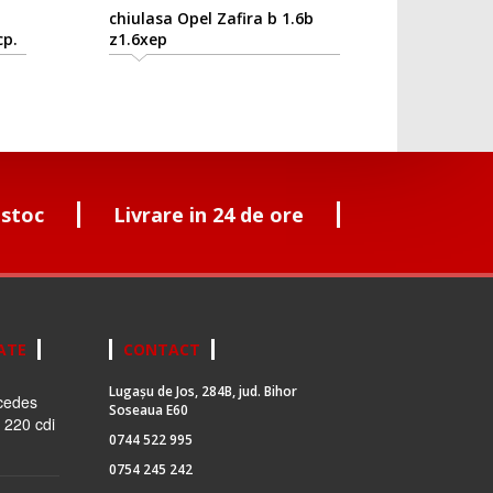
chiulasa Opel Zafira b 1.6b
cp.
z1.6xep
 stoc
Livrare in 24 de ore
ATE
CONTACT
Lugașu de Jos, 284B, jud. Bihor
cedes
Soseaua E60
 220 cdi
0744 522 995
0754 245 242