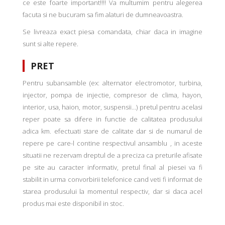
ce este foarte important!!!! Va multumim pentru alegerea
facuta si ne bucuram sa fim alaturi de dumneavoastra.
Se livreaza exact piesa comandata, chiar daca in imagine
sunt si alte repere.
PRET
Pentru subansamble (ex: alternator electromotor, turbina,
injector, pompa de injectie, compresor de clima, hayon,
interior, usa, haion, motor, suspensii...) pretul pentru acelasi
reper poate sa difere in functie de calitatea produsului
adica km. efectuati stare de calitate dar si de numarul de
repere pe care-l contine respectivul ansamblu , in aceste
situatii ne rezervam dreptul de a preciza ca preturile afisate
pe site au caracter informativ, pretul final al piesei va fi
stabilit in urma convorbirii telefonice cand veti fi informat de
starea produsului la momentul respectiv, dar si daca acel
produs mai este disponibil in stoc.