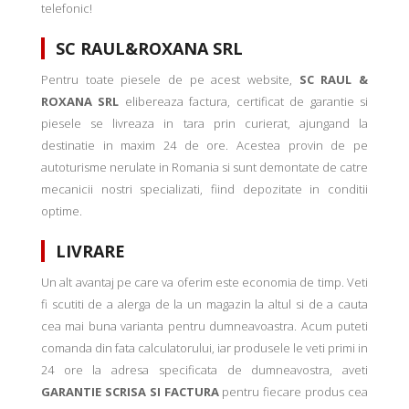
telefonic!
SC RAUL&ROXANA SRL
Pentru toate piesele de pe acest website,
SC RAUL &
ROXANA SRL
elibereaza factura, certificat de garantie si
piesele se livreaza in tara prin curierat, ajungand la
destinatie in maxim 24 de ore. Acestea provin de pe
autoturisme nerulate in Romania si sunt demontate de catre
mecanicii nostri specializati, fiind depozitate in conditii
optime.
LIVRARE
Un alt avantaj pe care va oferim este economia de timp. Veti
fi scutiti de a alerga de la un magazin la altul si de a cauta
cea mai buna varianta pentru dumneavoastra. Acum puteti
comanda din fata calculatorului, iar produsele le veti primi in
24 ore la adresa specificata de dumneavostra, aveti
GARANTIE SCRISA SI FACTURA
pentru fiecare produs cea