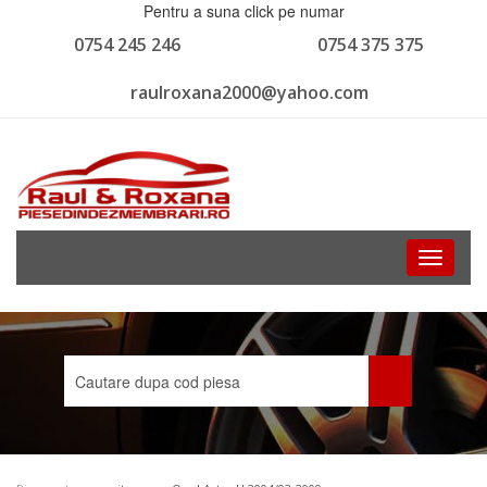
Pentru a suna click pe numar
0754 245 246
0754 375 375
raulroxana2000@yahoo.com
Toggle
navigati