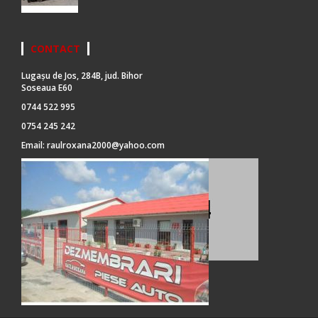
CONTACT
Lugașu de Jos, 284B, jud. Bihor
Soseaua E60
0744 522 995
0754 245 242
Email:
raulroxana2000@yahoo.com