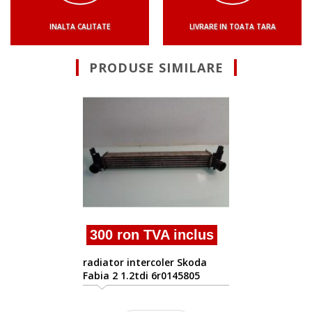
INALTA CALITATE
LIVRARE IN TOATA TARA
PRODUSE SIMILARE
Suna pentru Ofe
Vindem radiator interco
Skoda Fabia 1.6tdi
inclus
 Skoda
45805