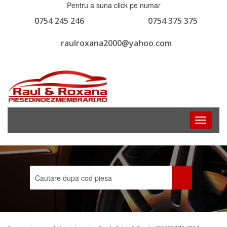
Pentru a suna click pe numar
0754 245 246
0754 375 375
raulroxana2000@yahoo.com
Toggle
navigati