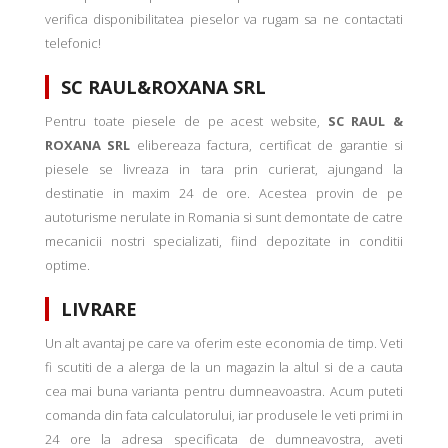
verifica disponibilitatea pieselor va rugam sa ne contactati
telefonic!
SC RAUL&ROXANA SRL
Pentru toate piesele de pe acest website,
SC RAUL &
ROXANA SRL
elibereaza factura, certificat de garantie si
piesele se livreaza in tara prin curierat, ajungand la
destinatie in maxim 24 de ore. Acestea provin de pe
autoturisme nerulate in Romania si sunt demontate de catre
mecanicii nostri specializati, fiind depozitate in conditii
optime.
LIVRARE
Un alt avantaj pe care va oferim este economia de timp. Veti
fi scutiti de a alerga de la un magazin la altul si de a cauta
cea mai buna varianta pentru dumneavoastra. Acum puteti
comanda din fata calculatorului, iar produsele le veti primi in
24 ore la adresa specificata de dumneavostra, aveti