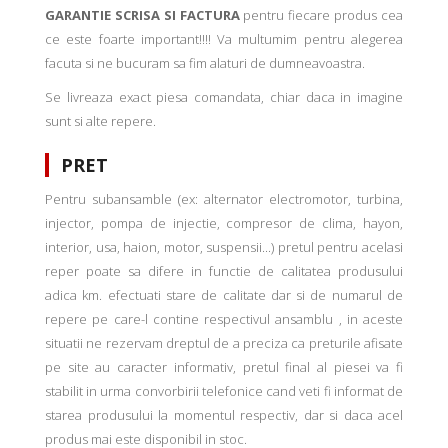
GARANTIE SCRISA SI FACTURA
pentru fiecare produs cea
ce este foarte important!!!! Va multumim pentru alegerea
facuta si ne bucuram sa fim alaturi de dumneavoastra.
Se livreaza exact piesa comandata, chiar daca in imagine
sunt si alte repere.
PRET
Pentru subansamble (ex: alternator electromotor, turbina,
injector, pompa de injectie, compresor de clima, hayon,
interior, usa, haion, motor, suspensii...) pretul pentru acelasi
reper poate sa difere in functie de calitatea produsului
adica km. efectuati stare de calitate dar si de numarul de
repere pe care-l contine respectivul ansamblu , in aceste
situatii ne rezervam dreptul de a preciza ca preturile afisate
pe site au caracter informativ, pretul final al piesei va fi
stabilit in urma convorbirii telefonice cand veti fi informat de
starea produsului la momentul respectiv, dar si daca acel
produs mai este disponibil in stoc.