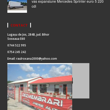
vas expansiune Mercedes Sprinter euro 5 220
cdi
CONTACT
Lugașu de Jos, 284B, jud. Bihor
Soseaua E60
0744 522 995
0754 245 242
Email:
raulroxana2000@yahoo.com