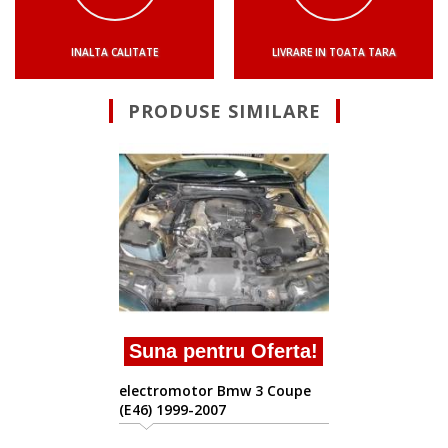
INALTA CALITATE
LIVRARE IN TOATA TARA
PRODUSE SIMILARE
Suna pentru Ofert
electromotor Bmw 3 Cou
(E46) 1999-2007
erta!
 Coupe