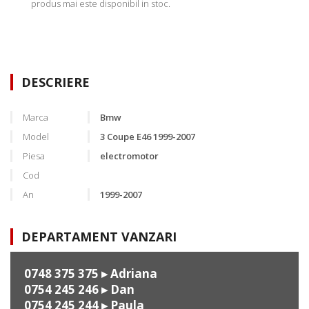
produs mai este disponibil in stoc.
DESCRIERE
Marca
Bmw
Model
3 Coupe E46 1999-2007
Piesa
electromotor
Cod
An
1999-2007
DEPARTAMENT VANZARI
0748 375 375
▸ Adriana
0754 245 246
▸ Dan
0754 245 244
▸ Paula