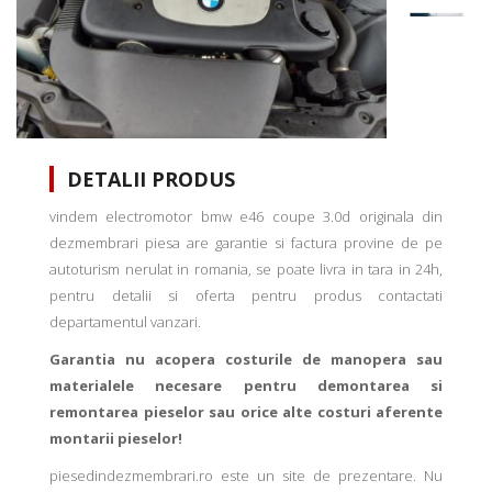
DETALII PRODUS
vindem electromotor bmw e46 coupe 3.0d originala din
dezmembrari piesa are garantie si factura provine de pe
autoturism nerulat in romania, se poate livra in tara in 24h,
pentru detalii si oferta pentru produs contactati
departamentul vanzari.
Garantia nu acopera costurile de manopera sau
materialele necesare pentru demontarea si
remontarea pieselor sau orice alte costuri aferente
montarii pieselor!
piesedindezmembrari.ro este un site de prezentare. Nu