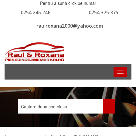
Pentru a suna click pe numar
0754 245 246
0754 375 375
raulroxana2000@yahoo.com
Toggle
navigati