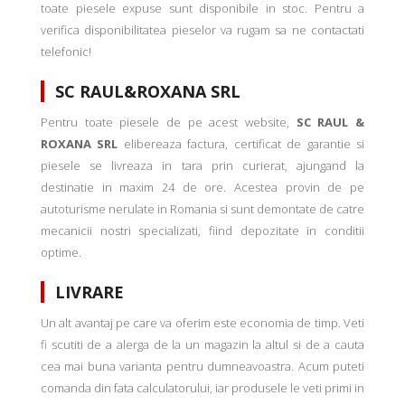
toate piesele expuse sunt disponibile in stoc. Pentru a
verifica disponibilitatea pieselor va rugam sa ne contactati
telefonic!
SC RAUL&ROXANA SRL
Pentru toate piesele de pe acest website,
SC RAUL &
ROXANA SRL
elibereaza factura, certificat de garantie si
piesele se livreaza in tara prin curierat, ajungand la
destinatie in maxim 24 de ore. Acestea provin de pe
autoturisme nerulate in Romania si sunt demontate de catre
mecanicii nostri specializati, fiind depozitate in conditii
optime.
LIVRARE
Un alt avantaj pe care va oferim este economia de timp. Veti
fi scutiti de a alerga de la un magazin la altul si de a cauta
cea mai buna varianta pentru dumneavoastra. Acum puteti
comanda din fata calculatorului, iar produsele le veti primi in