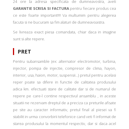
24 ore la adresa specificata de dumneavostra, aveti
GARANTIE SCRISA SI FACTURA
pentru fiecare produs cea
ce este foarte important!!!! Va multumim pentru alegerea
facuta si ne bucuram sa fim alaturi de dumneavoastra.
Se livreaza exact piesa comandata, chiar daca in imagine
sunt si alte repere.
PRET
Pentru subansamble (ex: alternator electromotor, turbina,
injector, pompa de injectie, compresor de clima, hayon,
interior, usa, haion, motor, suspensii...) pretul pentru acelasi
reper poate sa difere in functie de calitatea produsului
adica km. efectuati stare de calitate dar si de numarul de
repere pe care-l contine respectivul ansamblu , in aceste
situatii ne rezervam dreptul de a preciza ca preturile afisate
pe site au caracter informativ, pretul final al piesei va fi
stabilit in urma convorbirii telefonice cand veti fi informat de
starea produsului la momentul respectiv, dar si daca acel