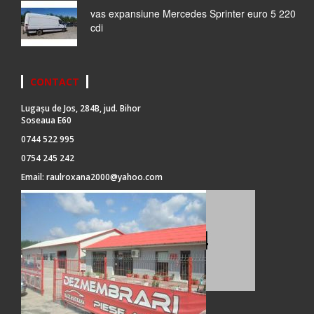
vas expansiune Mercedes Sprinter euro 5 220
cdi
CONTACT
Lugașu de Jos, 284B, jud. Bihor
Soseaua E60
0744 522 995
0754 245 242
Email:
raulroxana2000@yahoo.com