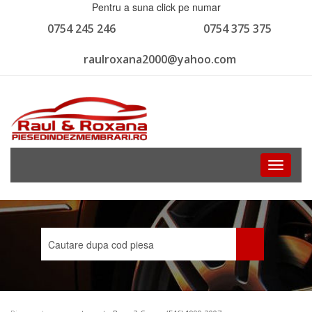
Pentru a suna click pe numar
0754 245 246
0754 375 375
raulroxana2000@yahoo.com
Toggle
navigati