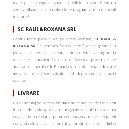
toate piesele expuse sunt disponibile in stoc. Pentru a
verifica disponibilitatea pieselor va rugam sa ne contactati
telefonic!
SC RAUL&ROXANA SRL
Pentru toate piesele de pe acest website,
SC RAUL &
ROXANA SRL
elibereaza factura, certificat de garantie si
piesele se livreaza in tara prin curierat, ajungand la
destinatie in maxim 24 de ore. Acestea provin de pe
autoturisme nerulate in Romania si sunt demontate de catre
mecanicii nostri specializati, fiind depozitate in conditii
optime.
LIVRARE
Un alt avantaj pe care va oferim este economia de timp. Veti
fi scutiti de a alerga de la un magazin la altul si de a cauta
cea mai buna varianta pentru dumneavoastra. Acum puteti
comanda din fata calculatorului, iar produsele le veti primi in