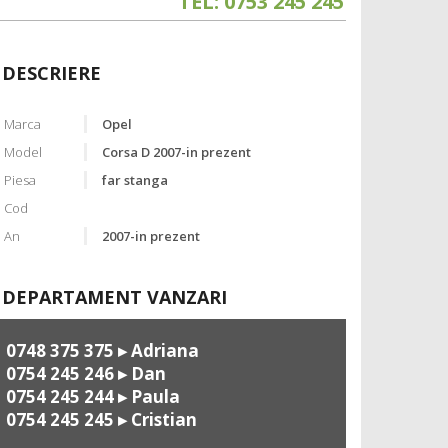
TEL: 0753 245 245
DESCRIERE
Marca
Opel
Model
Corsa D 2007-in prezent
Piesa
far stanga
Cod
An
2007-in prezent
DEPARTAMENT VANZARI
0748 375 375
▸ Adriana
0754 245 246
▸ Dan
0754 245 244
▸ Paula
0754 245 245
▸ Cristian