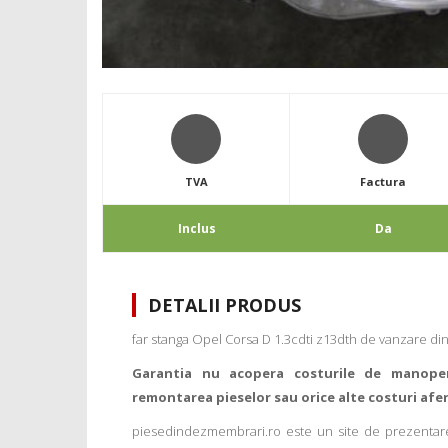
TVA
Factura
Inclus
Da
DETALII PRODUS
far stanga Opel Corsa D 1.3cdti z13dth de vanzare di
Garantia nu acopera costurile de manope
remontarea pieselor sau orice alte costuri afe
piesedindezmembrari.ro este un site de prezentare