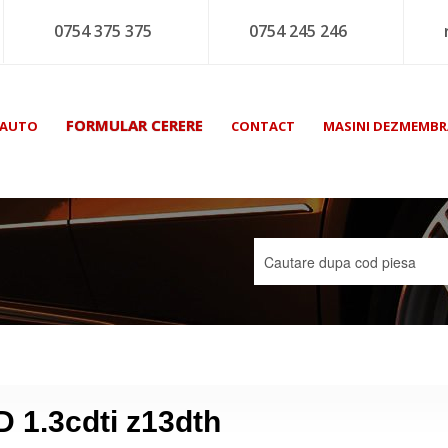
0754 375 375
0754 245 246
FORMULAR CERERE
 AUTO
CONTACT
MASINI DEZMEMBR
D 1.3cdti z13dth