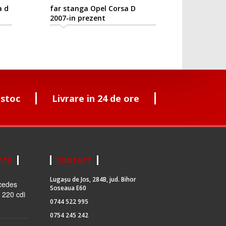
a d
far stanga Opel Corsa D
2007-in prezent
 stoc
Livrare in 24 de ore
ATE
CONTACT
Lugașu de Jos, 284B, jud. Bihor
cedes
Soseaua E60
 220 cdi
0744 522 995
0754 245 242