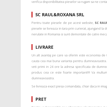
verifica disponibilitatea pieselor va rugam sa ne conta
SC RAUL&ROXANA SRL
Pentru toate piesele de pe acest website,
SC RAU
piesele se livreaza in tara prin curierat, ajungand la
nerulate in Romania si sunt demontate de catre mecanic
LIVRARE
Un alt avantaj pe care va oferim este economia de tim
cauta cea mai buna varianta pentru dumneavoastra. 
veti primi in 24 ore la adresa specificata de dumne
produs cea ce este foarte important!!!! Va multu
dumneavoastra.
Se livreaza exact piesa comandata, chiar daca in imagi
PRET