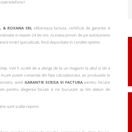
ctati telefonic!
L & ROXANA SRL
elibereaza factura, certificat de garantie si
 destinatie in maxim 24 de ore. Acestea provin de pe autoturisme
ii nostri specializati, fiind depozitate in conditii optime.
p. Veti fi scutiti de a alerga de la un magazin la altul si de a
Acum puteti comanda din fata calculatorului, iar produsele le
avostra, aveti
GARANTIE SCRISA SI FACTURA
pentru fiecare
mim pentru alegerea facuta si ne bucuram sa fim alaturi de
ne sunt si alte repere.