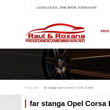
LUGAȘU DE JOS, 284B, BIHOR, SOSEAUA E60
PIESE
Piese auto
far stanga Opel Corsa D 1.3cdti z13dth
far stanga Opel Corsa 