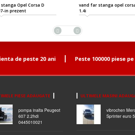
 stanga Opel Corsa D
vand far stanga opel cors
7-in prezent
1.4i
ienta de peste 20 ani
Peste 100000 piese pe
IMELE PIESE ADAUGATE
ULTIMELE MASINI ADAUG
pompa inalta Peugeot
vibrochen Mer
607 2.2hdi
Sprinter euro 5
0445010021