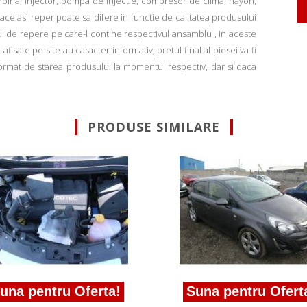
rbina, injector, pompa de injectie, compresor de clima, hayon,
u acelasi reper poate sa difere in functie de calitatea produsului
ul de repere pe care-l contine respectivul ansamblu , in aceste
fisate pe site au caracter informativ, pretul final al piesei va fi
informat de starea produsului la momentul respectiv, dar si daca
PRODUSE SIMILARE
una pentru Oferta!
Suna pentru Ofert