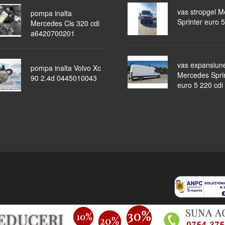
vas stropgel 
pompa inalta
Sprinter euro 5
Mercedes Cls 320 cdi
a6420700201
vas expansiun
pompa inalta Volvo Xc
Mercedes Spri
90 2.4d 0445010043
euro 5 220 cdi
piese auto
masini dezmembrate
ocazii
lichidari