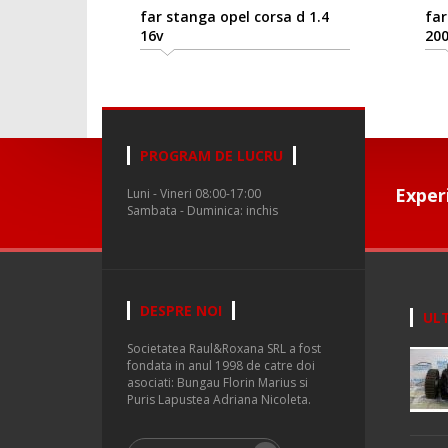
far stanga opel corsa d 1.4
far
16v
200
PROGRAM DE LUCRU
Exper
Luni - Vineri 08:00-17:00
Sambata - Duminica: inchis
DESPRE NOI
ULT
Societatea Raul&Roxana SRL a fost
fondata in anul 1998 de catre doi
asociati: Bungau Florin Marius si
Puris Lapustea Adriana Nicoleta.