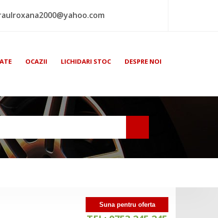
raulroxana2000@yahoo.com
ATE
OCAZII
LICHIDARI STOC
DESPRE NOI
Suna pentru oferta