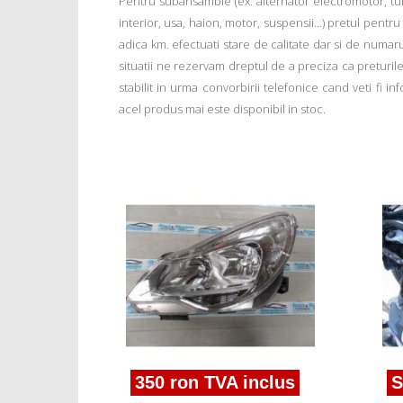
Pentru subansamble (ex: alternator electromotor, tu
interior, usa, haion, motor, suspensii...) pretul pentr
adica km. efectuati stare de calitate dar si de numar
situatii ne rezervam dreptul de a preciza ca preturile a
stabilit in urma convorbirii telefonice cand veti fi 
acel produs mai este disponibil in stoc.
ferta!
a D 1.2b
350 ron TVA inclus
S