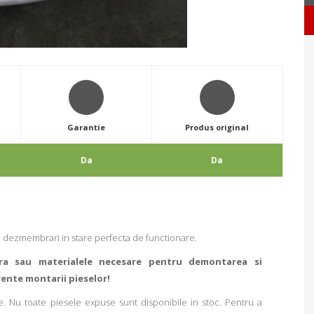
Garantie
Produs original
Da
Da
n dezmembrari in stare perfecta de functionare.
ra sau materialele necesare pentru demontarea si
rente montarii pieselor!
. Nu toate piesele expuse sunt disponibile in stoc. Pentru a