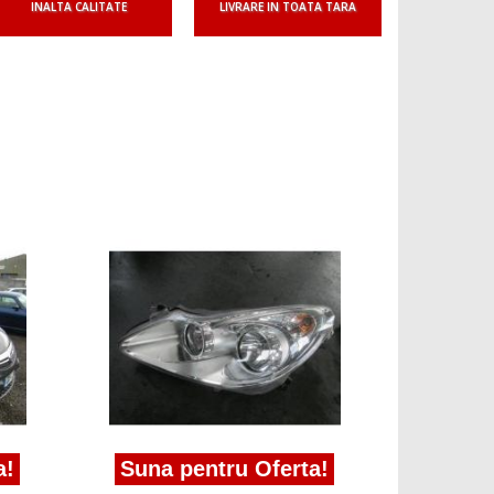
INALTA CALITATE
LIVRARE IN TOATA TARA
Suna 
Vindem f
d 1.2
a!
Suna pentru Oferta!