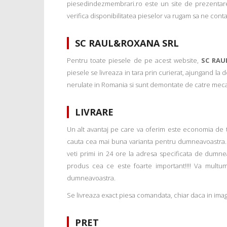
piesedindezmembrari.ro este un site de prezentare
verifica disponibilitatea pieselor va rugam sa ne conta
SC RAUL&ROXANA SRL
Pentru toate piesele de pe acest website,
SC RAU
piesele se livreaza in tara prin curierat, ajungand la
nerulate in Romania si sunt demontate de catre mecanic
LIVRARE
Un alt avantaj pe care va oferim este economia de tim
cauta cea mai buna varianta pentru dumneavoastra. 
veti primi in 24 ore la adresa specificata de dumne
produs cea ce este foarte important!!!! Va multu
dumneavoastra.
Se livreaza exact piesa comandata, chiar daca in imagi
PRET