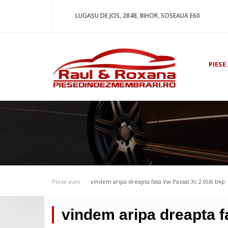
LUGAȘU DE JOS, 284B, BIHOR, SOSEAUA E60
PIESE
Piese auto
vindem aripa dreapta fata Vw Passat 3c 2.0tdi bkp
vindem aripa dreapta f