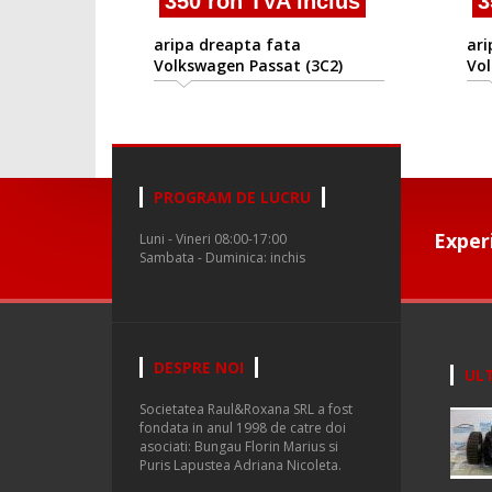
350 ron TVA inclus
350
aripa dreapta fata
aripa
Volkswagen Passat (3C2)
Volks
2005/08 -2010/08
2005/0
PROGRAM DE LUCRU
Exper
Luni - Vineri 08:00-17:00
Sambata - Duminica: inchis
DESPRE NOI
ULT
Societatea Raul&Roxana SRL a fost
fondata in anul 1998 de catre doi
asociati: Bungau Florin Marius si
Puris Lapustea Adriana Nicoleta.