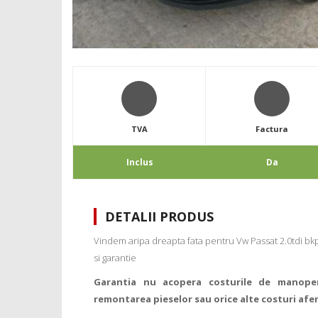
TVA
Factura
Inclus
Da
DETALII PRODUS
Vindem aripa dreapta fata pentru Vw Passat 2.0tdi bk
si garantie
Garantia nu acopera costurile de manope
remontarea pieselor sau orice alte costuri afe