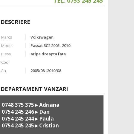
TEL: 0753 245 245
DESCRIERE
Marca
Volkswagen
Model
Passat 3C2 2005 -2010
Piesa
aripa dreapta fata
Cod
An
2005/08 -2010/08
DEPARTAMENT VANZARI
0748 375 375
▸ Adriana
0754 245 246
▸ Dan
0754 245 244
▸ Paula
0754 245 245
▸ Cristian