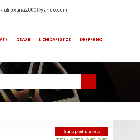
raulroxana2000@yahoo.com
ATE
OCAZII
LICHIDARI STOC
DESPRE NOI
Suna pentru oferta