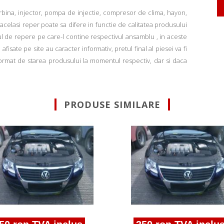
rbina, injector, pompa de injectie, compresor de clima, hayon,
u acelasi reper poate sa difere in functie de calitatea produsului
ul de repere pe care-l contine respectivul ansamblu , in aceste
fisate pe site au caracter informativ, pretul final al piesei va fi
informat de starea produsului la momentul respectiv, dar si daca
PRODUSE SIMILARE