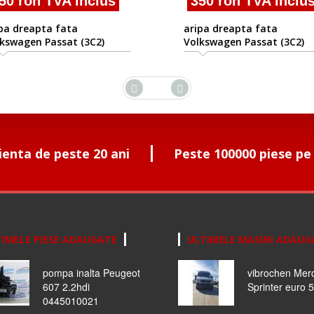
 ron TVA inclus
350 ron TVA inclus
 dreapta fata
aripa dreapta fata
wagen Passat (3C2)
Volkswagen Passat (3C2)
8 -2010/08
2005/08 -2010/08
ienta de peste 20 ani
Peste 100000 piese pe
IMELE PIESE ADAUGATE
ULTIMELE MASINI ADAUG
pompa inalta Peugeot
vibrochen Mer
607 2.2hdi
Sprinter euro 5
0445010021