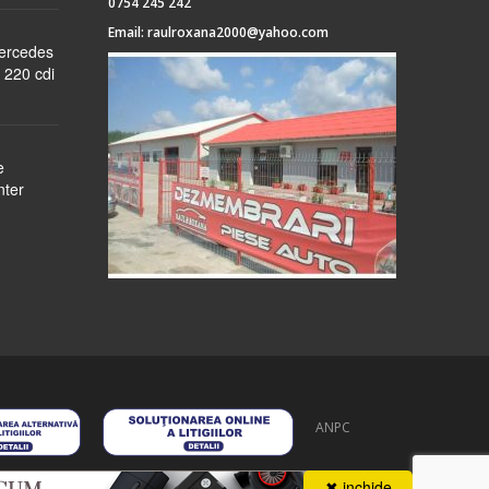
0754 245 242
Email:
raulroxana2000@yahoo.com
Mercedes
 220 cdi
e
nter
ANPC
 stoc
despre noi
formular cerere
autentificare
contact
✖ inchide