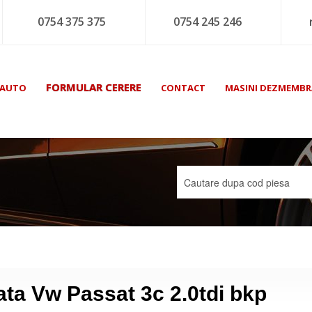
0754 375 375
0754 245 246
FORMULAR CERERE
 AUTO
CONTACT
MASINI DEZMEMBR
ata Vw Passat 3c 2.0tdi bkp