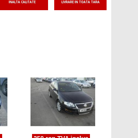
INALTA CALITATE
LIVRARE IN TOATA TARA
350 ron
aripa dreap
Volkswagen 
2005/08 -20