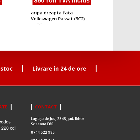
350 ron TVA inclus
aripa dreapta fata
Volkswagen Passat (3C2)
2005/08 -2010/08
 stoc
Livrare in 24 de ore
ATE
CONTACT
Lugașu de Jos, 284B, jud. Bihor
cedes
Soseaua E60
 220 cdi
0744 522 995