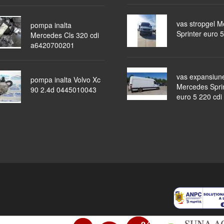
vas stropgel 
pompa inalta
Sprinter euro 5
Mercedes Cls 320 cdi
a6420700201
vas expansiun
pompa inalta Volvo Xc
Mercedes Spri
90 2.4d 0445010043
euro 5 220 cdi
piese auto
masini dezmembrate
ocazii
lichidari