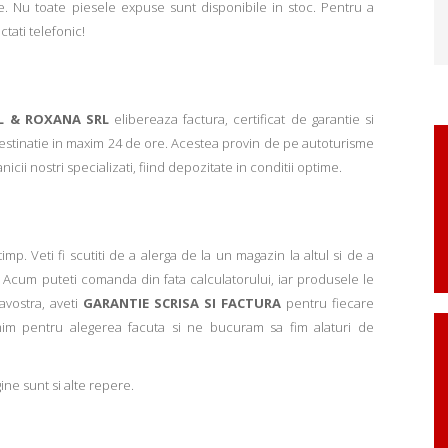
. Nu toate piesele expuse sunt disponibile in stoc. Pentru a
ctati telefonic!
L & ROXANA SRL
elibereaza factura, certificat de garantie si
 destinatie in maxim 24 de ore. Acestea provin de pe autoturisme
ii nostri specializati, fiind depozitate in conditii optime.
p. Veti fi scutiti de a alerga de la un magazin la altul si de a
Acum puteti comanda din fata calculatorului, iar produsele le
avostra, aveti
GARANTIE SCRISA SI FACTURA
pentru fiecare
mim pentru alegerea facuta si ne bucuram sa fim alaturi de
ne sunt si alte repere.